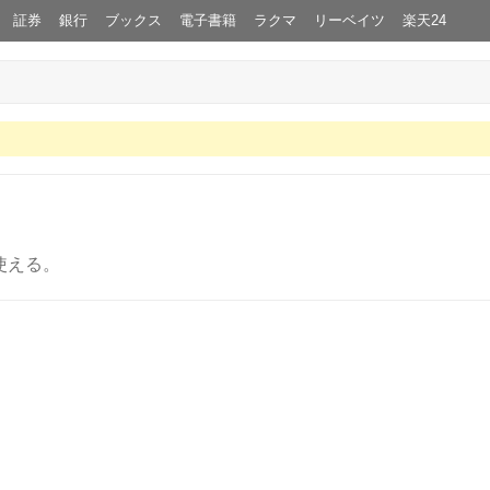
証券
銀行
ブックス
電子書籍
ラクマ
リーベイツ
楽天24
使える。