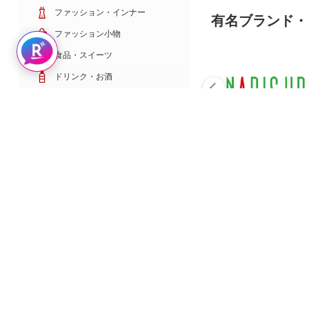
ファッション・インナー
有名ブランド・
ファッション小物
Rakuten AIで探す
食品・スイーツ
ドリンク・お酒
日用雑貨・キッチン用品
コスメ・健康・医薬品
キッズ・ベビー・玩具
家電・TV・カメラ
PC・スマホ・通信
スポーツ・ゴルフ
車・バイク
インテリア・寝具・収納
ペット・花・DIY工具
サービス・リフォーム