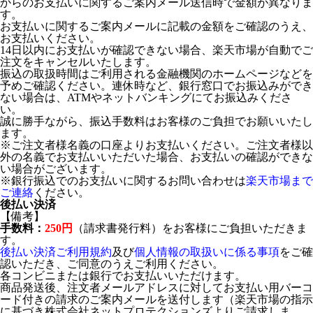
からのお支払いに関するご案内メール送信時で金額が異なりま
す。
お支払いに関するご案内メールに記載の金額をご確認のうえ、
お支払いください。
14日以内にお支払いが確認できない場合、楽天市場が自動でご
注文をキャンセルいたします。
振込の取扱時間はご利用される金融機関のホームページなどを
予めご確認ください。連休時など、銀行窓口でお振込みができ
ない場合は、ATMやネットバンキングにてお振込みくださ
い。
誠に勝手ながら、振込手数料はお客様のご負担でお願いいたし
ます。
※ご注文者様名義の口座よりお支払いください。ご注文者様以
外の名義でお支払いいただいた場合、お支払いの確認ができな
い場合がございます。
※銀行振込でのお支払いに関するお問い合わせは
楽天市場まで
ご連絡
ください。
後払い決済
【備考】
手数料：
250円
（請求書発行料）をお客様にご負担いただきま
す。
後払い決済ご利用規約
及び
個人情報の取扱いに係る事項
をご確
認いただき、ご同意のうえご利用ください。
各コンビニまたは銀行でお支払いいただけます。
商品発送後、注文者メールアドレスに対してお支払い用バーコ
ード付きの請求のご案内メールを送付します（楽天市場の指示
に基づき株式会社ネットプロテクションズよりご請求しま