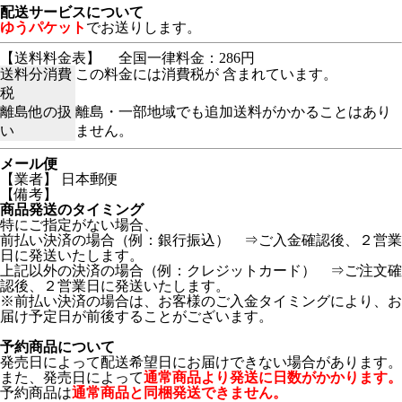
配送サービスについて
ゆうパケット
でお送りします。
【送料料金表】
全国一律料金：286円
送料分消費
この料金には消費税が 含まれています。
税
離島他の扱
離島・一部地域でも追加送料がかかることはあり
い
ません。
メール便
【業者】 日本郵便
【備考】
商品発送のタイミング
特にご指定がない場合、
前払い決済の場合（例：銀行振込） ⇒ご入金確認後、２営業
日に発送いたします。
上記以外の決済の場合（例：クレジットカード） ⇒ご注文確
認後、２営業日に発送いたします。
※前払い決済の場合は、お客様のご入金タイミングにより、お
届け予定日が前後することがございます。
予約商品について
発売日によって配送希望日にお届けできない場合があります。
また、発売日によって
通常商品より発送に日数がかかります。
予約商品は
通常商品と同梱発送できません。