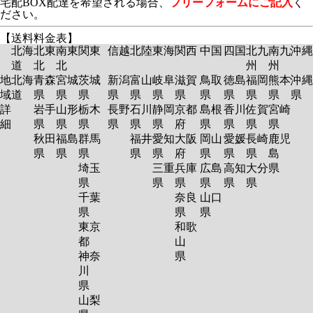
宅配BOX配達を希望される場合、
フリーフォームにご記入
く
ださい。
【送料料金表】
北海
北東
南東
関東
信越
北陸
東海
関西
中国
四国
北九
南九
沖縄
道
北
北
州
州
地
北海
青森
宮城
茨城
新潟
富山
岐阜
滋賀
鳥取
徳島
福岡
熊本
沖縄
域
道
県
県
県
県
県
県
県
県
県
県
県
県
詳
岩手
山形
栃木
長野
石川
静岡
京都
島根
香川
佐賀
宮崎
細
県
県
県
県
県
県
府
県
県
県
県
秋田
福島
群馬
福井
愛知
大阪
岡山
愛媛
長崎
鹿児
県
県
県
県
県
府
県
県
県
島
埼玉
三重
兵庫
広島
高知
大分
県
県
県
県
県
県
県
千葉
奈良
山口
県
県
県
東京
和歌
都
山
神奈
県
川
県
山梨