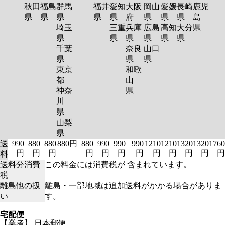
秋田
福島
群馬
福井
愛知
大阪
岡山
愛媛
長崎
鹿児
県
県
県
県
県
府
県
県
県
島
埼玉
三重
兵庫
広島
高知
大分
県
県
県
県
県
県
県
千葉
奈良
山口
県
県
県
東京
和歌
都
山
神奈
県
川
県
山梨
県
送
990
880
880
880円
880
990
990
990
1210
1210
1320
1320
1760
円
円
円
円
円
円
円
円
円
円
円
円
料
送料分消費
この料金には消費税が 含まれています。
税
離島他の扱
離島・一部地域は追加送料がかかる場合がありま
い
す。
宅配便
【業者】 日本郵便