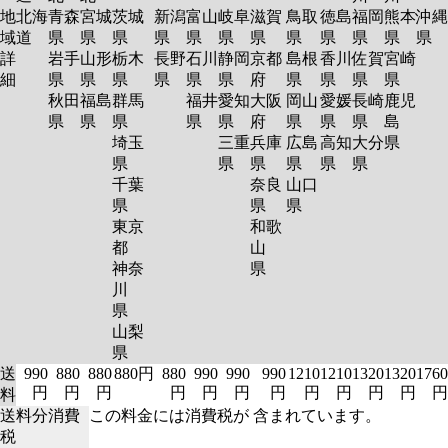
地
北海
青森
宮城
茨城
新潟
富山
岐阜
滋賀
鳥取
徳島
福岡
熊本
沖縄
域
道
県
県
県
県
県
県
県
県
県
県
県
県
詳
岩手
山形
栃木
長野
石川
静岡
京都
島根
香川
佐賀
宮崎
細
県
県
県
県
県
県
府
県
県
県
県
秋田
福島
群馬
福井
愛知
大阪
岡山
愛媛
長崎
鹿児
県
県
県
県
県
府
県
県
県
島
埼玉
三重
兵庫
広島
高知
大分
県
県
県
県
県
県
県
千葉
奈良
山口
県
県
県
東京
和歌
都
山
神奈
県
川
県
山梨
県
送
990
880
880
880円
880
990
990
990
1210
1210
1320
1320
1760
円
円
円
円
円
円
円
円
円
円
円
円
料
送料分消費
この料金には消費税が 含まれています。
税