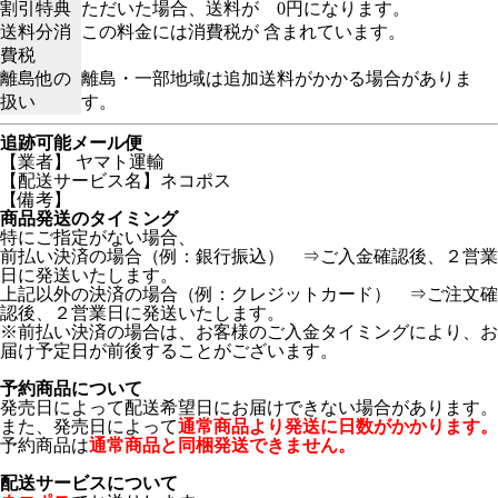
割引特典
ただいた場合、送料が 0円になります。
送料分消
この料金には消費税が 含まれています。
費税
離島他の
離島・一部地域は追加送料がかかる場合がありま
扱い
す。
追跡可能メール便
【業者】 ヤマト運輸
【配送サービス名】ネコポス
【備考】
商品発送のタイミング
特にご指定がない場合、
前払い決済の場合（例：銀行振込） ⇒ご入金確認後、２営業
日に発送いたします。
上記以外の決済の場合（例：クレジットカード） ⇒ご注文確
認後、２営業日に発送いたします。
※前払い決済の場合は、お客様のご入金タイミングにより、お
届け予定日が前後することがございます。
予約商品について
発売日によって配送希望日にお届けできない場合があります。
また、発売日によって
通常商品より発送に日数がかかります。
予約商品は
通常商品と同梱発送できません。
配送サービスについて