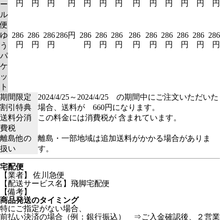
円
円
円
円
円
円
円
円
円
円
円
円
円
ー
ル
便
ゆ
286
286
286
286円
286
286
286
286
286
286
286
286
286
円
円
円
円
円
円
円
円
円
円
円
円
う
パ
ケ
ッ
ト
期間限定
2024/4/25～2024/4/25 の期間中にご注文いただいた
割引特典
場合、送料が 660円になります。
送料分消
この料金には消費税が 含まれています。
費税
離島他の
離島・一部地域は追加送料がかかる場合がありま
扱い
す。
宅配便
【業者】 佐川急便
【配送サービス名】飛脚宅配便
【備考】
商品発送のタイミング
特にご指定がない場合、
前払い決済の場合（例：銀行振込） ⇒ご入金確認後、２営業