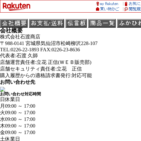
会社概要
株式会社石渡商店
〒988-0141 宮城県気仙沼市松崎柳沢228-107
TEL:0226-22-1893 FAX:0226-23-8636
代表者:石渡 久師
店舗運営責任者:立花 正信(ＷＥＢ販売部)
店舗セキュリティ責任者:立花 正信
購入履歴からの適格請求書発行:対応可能
お問い合わせ先
お問い合わせ対応時間
日
休業日
月
09:00 ～ 17:00
火
09:00 ～ 17:00
水
09:00 ～ 17:00
木
09:00 ～ 17:00
金
09:00 ～ 17:00
土
休業日