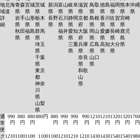
地
北海
青森
宮城
茨城
新潟
富山
岐阜
滋賀
鳥取
徳島
福岡
熊本
沖縄
域
道
県
県
県
県
県
県
県
県
県
県
県
県
詳
岩手
山形
栃木
長野
石川
静岡
京都
島根
香川
佐賀
宮崎
細
県
県
県
県
県
県
府
県
県
県
県
秋田
福島
群馬
福井
愛知
大阪
岡山
愛媛
長崎
鹿児
県
県
県
県
県
府
県
県
県
島
埼玉
三重
兵庫
広島
高知
大分
県
県
県
県
県
県
県
千葉
奈良
山口
県
県
県
東京
和歌
都
山
神奈
県
川
県
山梨
県
通
990
880
880
880円
880
990
990
990
1210
1210
1320
1320
1760
円
円
円
円
円
円
円
円
円
円
円
円
常
便
ク
1210
1100
1100
1100
1100
1210
1210
1210
1430
1430
1540
1540
1980