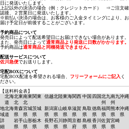
日に発送いたします。
上記以外の決済の場合（例：クレジットカード） ⇒ご注文確
認後、２営業日に発送いたします。
※前払い決済の場合は、お客様のご入金タイミングにより、お
届け予定日が前後することがございます。
予約商品について
発売日によって配送希望日にお届けできない場合があります。
また、発売日によって
通常商品より発送に日数がかかります。
予約商品は
通常商品と同梱発送できません。
配送サービスについて
佐川急便
でお送りします。
宅配BOXについて
宅配BOX配達を希望される場合、
フリーフォームにご記入
く
ださい。
【送料料金表】
北海
北東
南東
関東
信越
北陸
東海
関西
中国
四国
北九
南九
沖縄
道
北
北
州
州
地
北海
青森
宮城
茨城
新潟
富山
岐阜
滋賀
鳥取
徳島
福岡
熊本
沖縄
域
道
県
県
県
県
県
県
県
県
県
県
県
県
詳
岩手
山形
栃木
長野
石川
静岡
京都
島根
香川
佐賀
宮崎
細
県
県
県
県
県
県
府
県
県
県
県