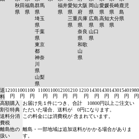
秋田
福島
群馬
福井
愛知
大阪
岡山
愛媛
長崎
鹿児
県
県
県
県
県
府
県
県
県
島
埼玉
三重
兵庫
広島
高知
大分
県
県
県
県
県
県
県
千葉
奈良
山口
県
県
県
東京
和歌
都
山
神奈
県
川
県
山梨
県
送
1210
1100
1100
1100
1100
1210
1210
1210
1430
1430
1430
1540
1980
円
円
円
円
円
円
円
円
円
円
円
円
円
料
高額購入
お届け先１件につき、合計 10800円以上ご注文い
割引特典
ただいた場合、送料が 0円になります。
送料分消
この料金には消費税が 含まれています。
費税
離島他の
離島・一部地域は追加送料がかかる場合がありま
扱い
す。