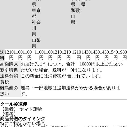
県
県
県
東京
和歌
都
山
神奈
県
川
県
山梨
県
送
1210
1100
1100
1100
1100
1210
1210
1210
1430
1430
1430
1540
1980
円
円
円
円
円
円
円
円
円
円
円
円
円
料
高額購入
お届け先１件につき、合計 10800円以上ご注文い
割引特典
ただいた場合、送料が 0円になります。
送料分消
この料金には消費税が 含まれています。
費税
離島他の
離島・一部地域は追加送料がかかる場合がありま
扱い
す。
クール冷凍便
【業者】 ヤマト運輸
【備考】
商品発送のタイミング
特にご指定がない場合、