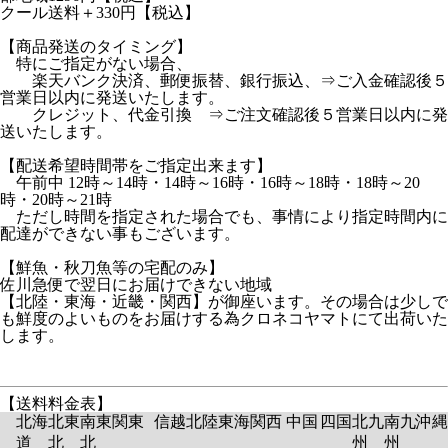
クール送料＋330円【税込】
【商品発送のタイミング】
特にご指定がない場合、
楽天バンク決済、郵便振替、銀行振込、⇒ご入金確認後５
営業日以内に発送いたします。
クレジット、代金引換 ⇒ご注文確認後５営業日以内に発
送いたします。
【配送希望時間帯をご指定出来ます】
午前中 12時～14時・14時～16時・16時～18時・18時～20
時・20時～21時
ただし時間を指定された場合でも、事情により指定時間内に
配達ができない事もございます。
【鮮魚・秋刀魚等の宅配のみ】
佐川急便で翌日にお届けできない地域
【北陸・東海・近畿・関西】が御座います。その場合は少しで
も鮮度のよいものをお届けする為クロネコヤマトにて出荷いた
します。
【送料料金表】
北海
北東
南東
関東
信越
北陸
東海
関西
中国
四国
北九
南九
沖縄
道
北
北
州
州