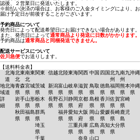
認後、２営業日に発送いたします。
※前払い決済の場合は、お客様のご入金タイミングにより、お
届け予定日が前後することがございます。
予約商品について
発売日によって配送希望日にお届けできない場合があります。
また、発売日によって
通常商品より発送に日数がかかります。
予約商品は
通常商品と同梱発送できません。
配送サービスについて
佐川急便
でお送りします。
【送料料金表】
北海
北東
南東
関東
信越
北陸
東海
関西
中国
四国
北九
南九
沖縄
道
北
北
州
州
地
北海
青森
宮城
茨城
新潟
富山
岐阜
滋賀
鳥取
徳島
福岡
熊本
沖縄
域
道
県
県
県
県
県
県
県
県
県
県
県
県
詳
岩手
山形
栃木
長野
石川
静岡
京都
島根
香川
佐賀
宮崎
細
県
県
県
県
県
県
府
県
県
県
県
秋田
福島
群馬
福井
愛知
大阪
岡山
愛媛
長崎
鹿児
県
県
県
県
県
府
県
県
県
島
埼玉
三重
兵庫
広島
高知
大分
県
県
県
県
県
県
県
千葉
奈良
山口