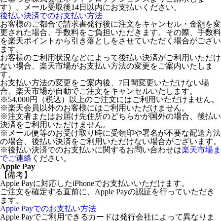
す）。メール受取後14日以内にお支払いください。
後払い決済でのお支払い方法
お客様のご都合で請求書発行後に注文をキャンセル・金額を変
更された場合、手数料をご負担いただきます。その際、手数料
を楽天ポイントから引き落としをさせていただく場合がござい
ます。
お客様のご利用状況などによって後払い決済がご利用いただけ
ない場合、楽天市場がお支払い方法の変更をご案内いたしま
す。
お支払い方法の変更をご案内後、7日間変更いただけない場
合、楽天市場が自動でご注文をキャンセルいたします。
※54,000円（税込）以上のご注文にはご利用いただけません。
※楽天会員以外のお客様にはご利用いただけません。
※注文者またはお届け先住所のどちらかが国外の場合、後払い
決済をご利用いただけません。
※メール便等のお受け取り時に受領印や署名が不要な配送方法
の場合、後払い決済をご利用いただけない場合がございます。
※後払い決済でのお支払いに関するお問い合わせは
楽天市場ま
でご連絡
ください。
Apple Pay
【備考】
Apple Payに対応したiPhoneでお支払いいただけます。
ご注文を確定する直前に、Apple Payの認証を行っていただき
ます。
Apple Payでのお支払い方法
Apple Payでご利用できるカードは発行会社によって異なりま