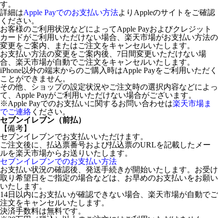
す。
詳細は
Apple Payでのお支払い方法
よりAppleのサイトをご確認
ください。
お客様のご利用状況などによってApple Payおよびクレジット
カードがご利用いただけない場合、楽天市場がお支払い方法の
変更をご案内、またはご注文をキャンセルいたします。
お支払い方法の変更をご案内後、7日間変更いただけない場
合、楽天市場が自動でご注文をキャンセルいたします。
iPhone以外の端末からのご購入時はApple Payをご利用いただく
ことができません。
その他、ショップの設定状況やご注文時の選択内容などによっ
て、Apple Payがご利用いただけない場合がございます。
※Apple Payでのお支払いに関するお問い合わせは
楽天市場ま
でご連絡
ください。
セブンイレブン（前払）
【備考】
セブンイレブンでお支払いいただけます。
ご注文後に、払込票番号および払込票のURLを記載したメー
ルを楽天市場からお送りいたします。
セブンイレブンでのお支払い方法
お支払い状況の確認後、発送手続きが開始いたします。お受け
取り希望日をご指定の場合などは、お早めのお支払いをお願い
いたします。
14日以内にお支払いが確認できない場合、楽天市場が自動でご
注文をキャンセルいたします。
決済手数料は無料です。