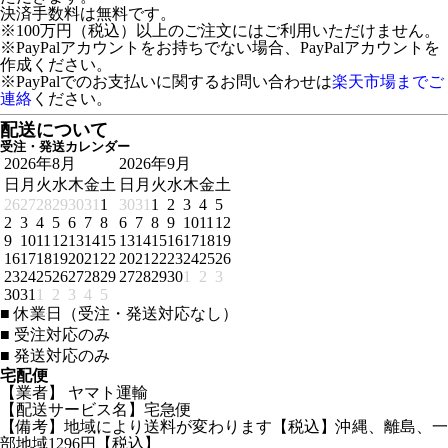
決済手数料は無料です。
※100万円（税込）以上のご注文にはご利用いただけません。
※PayPalアカウントをお持ちでない場合、PayPalアカウントを
作成ください。
※PayPalでのお支払いに関するお問い合わせは
楽天市場までご
連絡
ください。
配送について
受注・発送カレンダー
2026年8月
2026年9月
日
月
火
水
木
金
土
日
月
火
水
木
金
土
26
27
28
29
30
31
1
30
31
1
2
3
4
5
2
3
4
5
6
7
8
6
7
8
9
10
11
12
9
10
11
12
13
14
15
13
14
15
16
17
18
19
16
17
18
19
20
21
22
20
21
22
23
24
25
26
23
24
25
26
27
28
29
27
28
29
30
1
2
3
30
31
1
2
3
4
5
■
休業日（受注・発送対応なし）
■
受注対応のみ
■
発送対応のみ
宅配便
【業者】 ヤマト運輸
【配送サービス名】宅急便
【備考】地域により送料が変わります【税込】沖縄、離島、一
部地域1296円【税込】