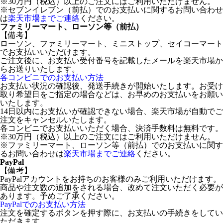
※30万円（税込）以上のご注文にはご利用いただけません。
※セブンイレブン（前払）でのお支払いに関するお問い合わせ
は
楽天市場までご連絡
ください。
ファミリーマート、ローソン等（前払）
【備考】
ローソン、ファミリーマート、ミニストップ、セイコーマート
でお支払いいただけます。
ご注文後に、お支払い受付番号を記載したメールを楽天市場か
らお送りいたします。
各コンビニでのお支払い方法
お支払い状況の確認後、発送手続きが開始いたします。お受け
取り希望日をご指定の場合などは、お早めのお支払いをお願い
いたします。
14日以内にお支払いが確認できない場合、楽天市場が自動でご
注文をキャンセルいたします。
各コンビニでお支払いいただく場合、決済手数料は無料です。
※30万円（税込）以上のご注文にはご利用いただけません。
※ファミリーマート、ローソン等（前払）でのお支払いに関す
るお問い合わせは
楽天市場までご連絡
ください。
PayPal
【備考】
PayPalアカウントをお持ちのお客様のみご利用いただけます。
商品や注文数の追加をされる場合、改めて注文いただく必要が
あります。予めご了承ください。
PayPalでのお支払い方法
注文を確定するボタンを押す際に、お支払いの手続きをしてい
ただきます。