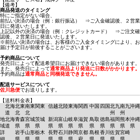
【備考】
商品発送のタイミング
特にご指定がない場合、
前払い決済の場合（例：銀行振込） ⇒ご入金確認後、２営業
日に発送いたします。
上記以外の決済の場合（例：クレジットカード） ⇒ご注文確
認後、２営業日に発送いたします。
※前払い決済の場合は、お客様のご入金タイミングにより、お
届け予定日が前後することがございます。
予約商品について
発売日によって配送希望日にお届けできない場合があります。
また、発売日によって
通常商品より発送に日数がかかります。
予約商品は
通常商品と同梱発送できません。
配送サービスについて
佐川急便
でお送りします。
【送料料金表】
北海
北東
南東
関東
信越
北陸
東海
関西
中国
四国
北九
南九
沖縄
道
北
北
州
州
地
北海
青森
宮城
茨城
新潟
富山
岐阜
滋賀
鳥取
徳島
福岡
熊本
沖縄
域
道
県
県
県
県
県
県
県
県
県
県
県
県
詳
岩手
山形
栃木
長野
石川
静岡
京都
島根
香川
佐賀
宮崎
細
県
県
県
県
県
県
府
県
県
県
県