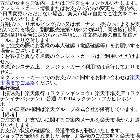
方法の変更をご案内、またはご注文をキャンセルいたします。
クレジットカード情報またはお支払い方法の変更をご案内後、
7日間変更いただけない場合、楽天市場が自動でご注文をキャ
ンセルいたします。
分割払い、リボルビング払い又はボーナス一括払いによるお支
払いとなる場合、割賦販売法第30条2の3第4項、同法施行規則
第54条1項各号に定められた事項は、注文確認後の自動配信メ
ールにより交付します。
※ご注文の際にお客様の本人確認（電話確認等）をお願いする
場合もございます。
※お客様と異なる名義のクレジットカードはご利用いただけま
せん。
※決済システム上、クレジットカード利用控は発行しておりま
せん。
※クレジットカードでのお支払いに関するお問い合わせは
楽天
市場までご連絡
ください。
銀行振込
【振込先】楽天銀行（ラクテンギンコウ）楽天市場支店（ラク
テンイチバシテン） 普通 2295914 ラクテン（フカヒレホン
ホ゜
※この口座の権利は楽天グループ株式会社が保有しています。
【備考】
ご注文後、お支払いに関するご案内メールを楽天市場からお送
りいたします。
お支払い状況の確認後、発送手続きが開始いたします。
ショップが金額を変更した場合、お客様のご注文時と楽天市場