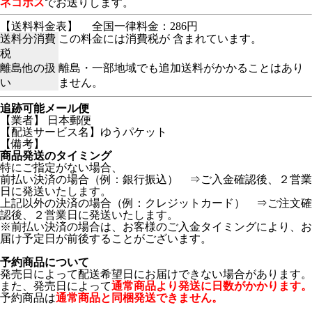
ネコポス
でお送りします。
【送料料金表】
全国一律料金：286円
送料分消費
この料金には消費税が 含まれています。
税
離島他の扱
離島・一部地域でも追加送料がかかることはあり
い
ません。
追跡可能メール便
【業者】 日本郵便
【配送サービス名】ゆうパケット
【備考】
商品発送のタイミング
特にご指定がない場合、
前払い決済の場合（例：銀行振込） ⇒ご入金確認後、２営業
日に発送いたします。
上記以外の決済の場合（例：クレジットカード） ⇒ご注文確
認後、２営業日に発送いたします。
※前払い決済の場合は、お客様のご入金タイミングにより、お
届け予定日が前後することがございます。
予約商品について
発売日によって配送希望日にお届けできない場合があります。
また、発売日によって
通常商品より発送に日数がかかります。
予約商品は
通常商品と同梱発送できません。