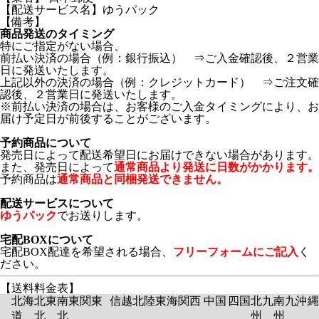
【配送サービス名】ゆうパック
【備考】
商品発送のタイミング
特にご指定がない場合、
前払い決済の場合（例：銀行振込） ⇒ご入金確認後、２営業
日に発送いたします。
上記以外の決済の場合（例：クレジットカード） ⇒ご注文確
認後、２営業日に発送いたします。
※前払い決済の場合は、お客様のご入金タイミングにより、お
届け予定日が前後することがございます。
予約商品について
発売日によって配送希望日にお届けできない場合があります。
また、発売日によって
通常商品より発送に日数がかかります。
予約商品は
通常商品と同梱発送できません。
配送サービスについて
ゆうパック
でお送りします。
宅配BOXについて
宅配BOX配達を希望される場合、
フリーフォームにご記入
く
ださい。
【送料料金表】
北海
北東
南東
関東
信越
北陸
東海
関西
中国
四国
北九
南九
沖縄
道
北
北
州
州