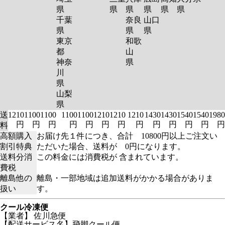
県
県
県
県
県
県
千葉
奈良
山口
県
県
県
東京
和歌
都
山
神奈
県
川
県
山梨
県
送
1210
1100
1100
1100
1100
1210
1210
1210
1430
1430
1540
1540
1980
円
円
円
円
円
円
円
円
円
円
円
円
円
料
高額購入
お届け先１件につき、合計 10800円以上ご注文い
割引特典
ただいた場合、送料が 0円になります。
送料分消
この料金には消費税が 含まれています。
費税
離島他の
離島・一部地域は追加送料がかかる場合がありま
扱い
す。
クール冷凍便
【業者】 佐川急便
【配送サービス名】飛脚クール便