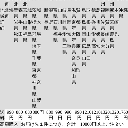
道
北
北
州
州
地
北海
青森
宮城
茨城
新潟
富山
岐阜
滋賀
鳥取
徳島
福岡
熊本
沖縄
域
道
県
県
県
県
県
県
県
県
県
県
県
県
詳
岩手
山形
栃木
長野
石川
静岡
京都
島根
香川
佐賀
宮崎
細
県
県
県
県
県
県
府
県
県
県
県
秋田
福島
群馬
福井
愛知
大阪
岡山
愛媛
長崎
鹿児
県
県
県
県
県
府
県
県
県
島
埼玉
三重
兵庫
広島
高知
大分
県
県
県
県
県
県
県
千葉
奈良
山口
県
県
県
東京
和歌
都
山
神奈
県
川
県
山梨
県
送
990
880
880
880円
880
990
990
990
1210
1210
1320
1320
1760
円
円
円
円
円
円
円
円
円
円
円
円
料
高額購入
お届け先１件につき、合計 10800円以上ご注文い