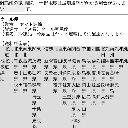
離島他の扱
離島・一部地域は追加送料がかかる場合がありま
い
す。
クール便
【業者】 ヤマト運輸
【配送サービス名】クール宅急便
【備考】冷凍品、冷蔵品はヤマト運輸にての配送となります。
【送料料金表】
北海
北東
南東
関東
信越
北陸
東海
関西
中国
四国
北九
南九
沖縄
道
北
北
州
州
地
北海
青森
宮城
茨城
新潟
富山
岐阜
滋賀
鳥取
徳島
福岡
熊本
沖縄
域
道
県
県
県
県
県
県
県
県
県
県
県
県
詳
岩手
山形
栃木
長野
石川
静岡
京都
島根
香川
佐賀
宮崎
細
県
県
県
県
県
県
府
県
県
県
県
秋田
福島
群馬
福井
愛知
大阪
岡山
愛媛
長崎
鹿児
県
県
県
県
県
府
県
県
県
島
埼玉
三重
兵庫
広島
高知
大分
県
県
県
県
県
県
県
千葉
奈良
山口
県
県
県
東京
和歌
都
山