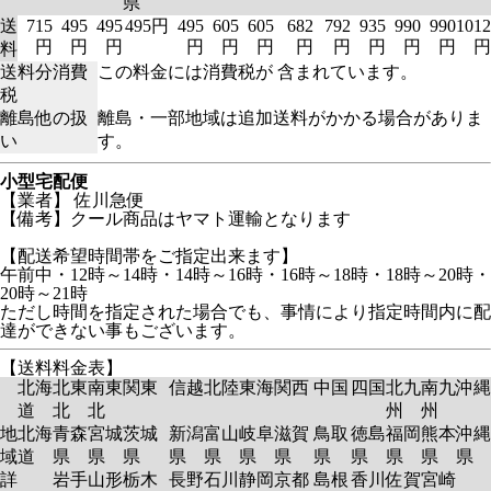
県
送
715
495
495
495円
495
605
605
682
792
935
990
990
1012
円
円
円
円
円
円
円
円
円
円
円
円
料
送料分消費
この料金には消費税が 含まれています。
税
離島他の扱
離島・一部地域は追加送料がかかる場合がありま
い
す。
小型宅配便
【業者】 佐川急便
【備考】クール商品はヤマト運輸となります
【配送希望時間帯をご指定出来ます】
午前中・12時～14時・14時～16時・16時～18時・18時～20時・
20時～21時
ただし時間を指定された場合でも、事情により指定時間内に配
達ができない事もございます。
【送料料金表】
北海
北東
南東
関東
信越
北陸
東海
関西
中国
四国
北九
南九
沖縄
道
北
北
州
州
地
北海
青森
宮城
茨城
新潟
富山
岐阜
滋賀
鳥取
徳島
福岡
熊本
沖縄
域
道
県
県
県
県
県
県
県
県
県
県
県
県
詳
岩手
山形
栃木
長野
石川
静岡
京都
島根
香川
佐賀
宮崎