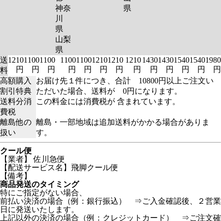
神奈
県
川
県
山梨
県
送
1210
1100
1100
1100
1100
1210
1210
1210
1430
1430
1540
1540
1980
円
円
円
円
円
円
円
円
円
円
円
円
円
料
高額購入
お届け先１件につき、合計 10800円以上ご注文い
割引特典
ただいた場合、送料が 0円になります。
送料分消
この料金には消費税が 含まれています。
費税
離島他の
離島・一部地域は追加送料がかかる場合がありま
扱い
す。
クール便
【業者】 佐川急便
【配送サービス名】飛脚クール便
【備考】
商品発送のタイミング
特にご指定がない場合、
前払い決済の場合（例：銀行振込） ⇒ご入金確認後、２営業
日に発送いたします。
上記以外の決済の場合（例：クレジットカード） ⇒ご注文確