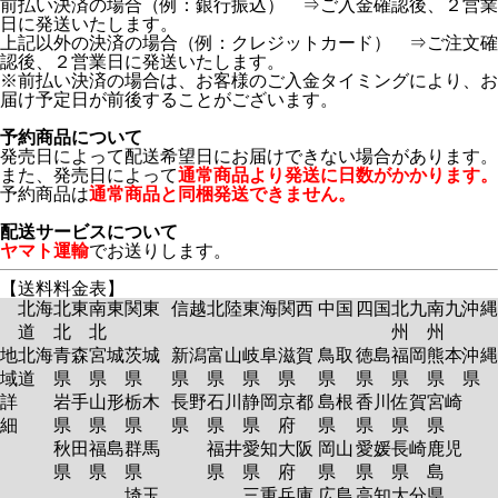
前払い決済の場合（例：銀行振込） ⇒ご入金確認後、２営業
日に発送いたします。
上記以外の決済の場合（例：クレジットカード） ⇒ご注文確
認後、２営業日に発送いたします。
※前払い決済の場合は、お客様のご入金タイミングにより、お
届け予定日が前後することがございます。
予約商品について
発売日によって配送希望日にお届けできない場合があります。
また、発売日によって
通常商品より発送に日数がかかります。
予約商品は
通常商品と同梱発送できません。
配送サービスについて
ヤマト運輸
でお送りします。
【送料料金表】
北海
北東
南東
関東
信越
北陸
東海
関西
中国
四国
北九
南九
沖縄
道
北
北
州
州
地
北海
青森
宮城
茨城
新潟
富山
岐阜
滋賀
鳥取
徳島
福岡
熊本
沖縄
域
道
県
県
県
県
県
県
県
県
県
県
県
県
詳
岩手
山形
栃木
長野
石川
静岡
京都
島根
香川
佐賀
宮崎
細
県
県
県
県
県
県
府
県
県
県
県
秋田
福島
群馬
福井
愛知
大阪
岡山
愛媛
長崎
鹿児
県
県
県
県
県
府
県
県
県
島
埼玉
三重
兵庫
広島
高知
大分
県