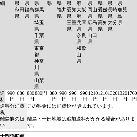
細
県
県
県
県
県
県
府
県
県
県
県
秋田
福島
群馬
福井
愛知
大阪
岡山
愛媛
長崎
鹿児
県
県
県
県
県
府
県
県
県
島
埼玉
三重
兵庫
広島
高知
大分
県
県
県
県
県
県
県
千葉
奈良
山口
県
県
県
東京
和歌
都
山
神奈
県
川
県
山梨
県
送
990
880
880
880円
880
990
990
990
1210
1210
1320
1320
1760
円
円
円
円
円
円
円
円
円
円
円
円
料
送料分消費
この料金には消費税が 含まれています。
税
離島他の扱
離島・一部地域は追加送料がかかる場合がありま
い
す。
大型宅配便