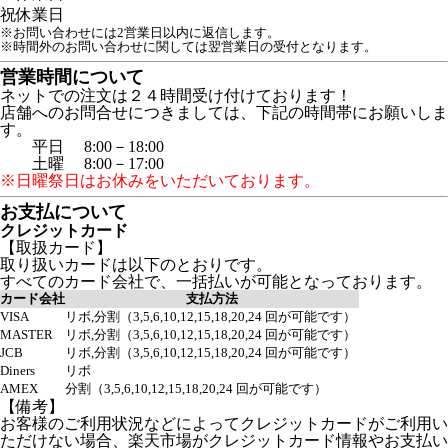
祝
休業日
※お問い合わせには2営業日以内に返信します。
※時間外のお問い合わせに関しては翌営業日の受付となります。
営業時間について
ネットでの注文は２４時間受け付けております！
店舗へのお問合せにつきましては、下記の時間帯にお願いしま
す。
平日 8:00－18:00
土曜 8:00－17:00
※日曜祭日はお休みをいただいております。
お支払について
クレジットカード
【取扱カード】
取り扱いカードは以下のとおりです。
すべてのカード会社で、一括払いが可能となっております。
カード会社
支払方法
VISA
リボ,分割（3,5,6,10,12,15,18,20,24 回が可能です）
MASTER
リボ,分割（3,5,6,10,12,15,18,20,24 回が可能です）
JCB
リボ,分割（3,5,6,10,12,15,18,20,24 回が可能です）
Diners
リボ
AMEX
分割（3,5,6,10,12,15,18,20,24 回が可能です）
【備考】
お客様のご利用状況などによってクレジットカードがご利用い
ただけない場合、楽天市場がクレジットカード情報やお支払い