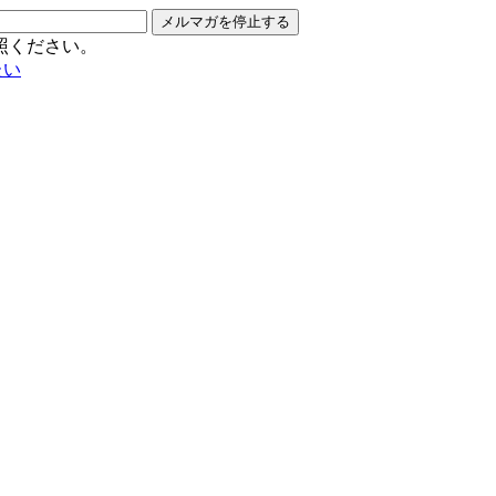
メルマガを停止する
照ください。
たい