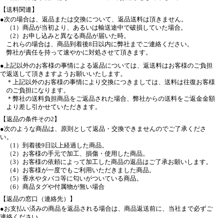
【送料関連】
●次の場合は、返品または交換について、返品送料は頂きません。
（1）商品が当初より、あるいは輸送途中で破損していた場合。
（2）お申し込みと異なる商品が届いた時。
これらの場合は、商品到着後8日以内に弊社までご連絡ください。
弊社が責任を持って速やかに対処させて頂きます。
●上記以外のお客様の事情による返品については、返送料はお客様のご負担
で返送して頂きますようお願いいたします。
＊上記以外のお客様の事情により交換につきましては、送料は往復お客様
のご負担になります。
＊弊社の送料負担商品をご返品された場合、弊社からの送料をご返金金額
より差し引かせていただきます。
【返品の条件その2】
●次のような商品は、原則として返品・交換できませんのでご了承くださ
い。
（1）到着後9日以上経過した商品。
（2）お客様の手元で加工、損傷・使用した商品。
（3）お客様の依頼によって加工した商品の返品はご了承お願いします。
（4）お客様が一度でもご利用いただきました商品。
（5）香水やタバコ等に匂いがついている商品。
（6）商品タグや付属物が無い場合
【返品の窓口（連絡先）】
●お支払い済みの商品を返品される場合は、商品返送前に、当社まで必ずご
連絡ください。