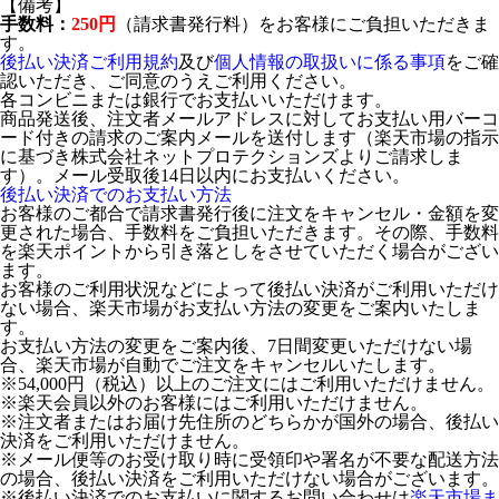
【備考】
手数料：
250円
（請求書発行料）をお客様にご負担いただきま
す。
後払い決済ご利用規約
及び
個人情報の取扱いに係る事項
をご確
認いただき、ご同意のうえご利用ください。
各コンビニまたは銀行でお支払いいただけます。
商品発送後、注文者メールアドレスに対してお支払い用バーコ
ード付きの請求のご案内メールを送付します（楽天市場の指示
に基づき株式会社ネットプロテクションズよりご請求しま
す）。メール受取後14日以内にお支払いください。
後払い決済でのお支払い方法
お客様のご都合で請求書発行後に注文をキャンセル・金額を変
更された場合、手数料をご負担いただきます。その際、手数料
を楽天ポイントから引き落としをさせていただく場合がござい
ます。
お客様のご利用状況などによって後払い決済がご利用いただけ
ない場合、楽天市場がお支払い方法の変更をご案内いたしま
す。
お支払い方法の変更をご案内後、7日間変更いただけない場
合、楽天市場が自動でご注文をキャンセルいたします。
※54,000円（税込）以上のご注文にはご利用いただけません。
※楽天会員以外のお客様にはご利用いただけません。
※注文者またはお届け先住所のどちらかが国外の場合、後払い
決済をご利用いただけません。
※メール便等のお受け取り時に受領印や署名が不要な配送方法
の場合、後払い決済をご利用いただけない場合がございます。
※後払い決済でのお支払いに関するお問い合わせは
楽天市場ま