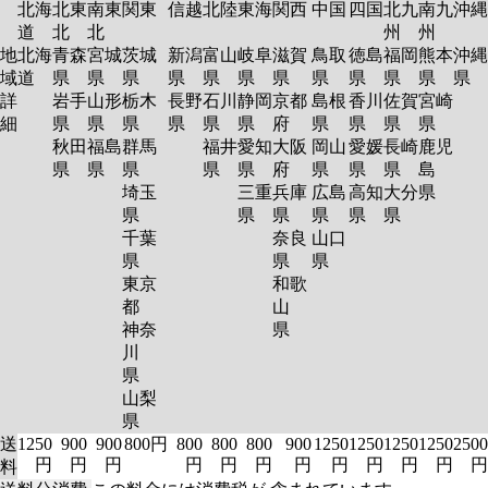
北海
北東
南東
関東
信越
北陸
東海
関西
中国
四国
北九
南九
沖縄
道
北
北
州
州
地
北海
青森
宮城
茨城
新潟
富山
岐阜
滋賀
鳥取
徳島
福岡
熊本
沖縄
域
道
県
県
県
県
県
県
県
県
県
県
県
県
詳
岩手
山形
栃木
長野
石川
静岡
京都
島根
香川
佐賀
宮崎
細
県
県
県
県
県
県
府
県
県
県
県
秋田
福島
群馬
福井
愛知
大阪
岡山
愛媛
長崎
鹿児
県
県
県
県
県
府
県
県
県
島
埼玉
三重
兵庫
広島
高知
大分
県
県
県
県
県
県
県
千葉
奈良
山口
県
県
県
東京
和歌
都
山
神奈
県
川
県
山梨
県
送
1250
900
900
800円
800
800
800
900
1250
1250
1250
1250
2500
円
円
円
円
円
円
円
円
円
円
円
円
料