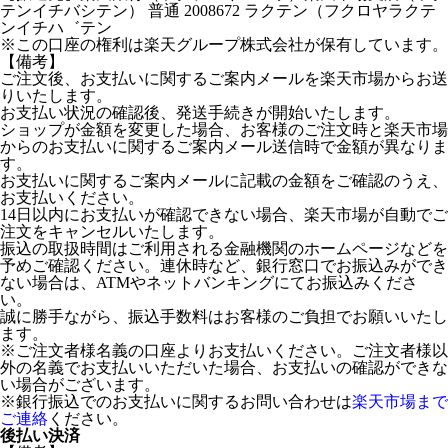
テンイチバシテン） 普通 2008672 ラクテン（フクロヤラクテ
ンイチハ゛テン
※この口座の権利は楽天グループ株式会社が保有しています。
【備考】
ご注文後、お支払いに関するご案内メールを楽天市場からお送
りいたします。
お支払い状況の確認後、発送手続きが開始いたします。
ショップが金額を変更した場合、お客様のご注文時と楽天市場
からのお支払いに関するご案内メール送信時で金額が異なりま
す。
お支払いに関するご案内メールに記載の金額をご確認のうえ、
お支払いください。
14日以内にお支払いが確認できない場合、楽天市場が自動でご
注文をキャンセルいたします。
振込の取扱時間はご利用される金融機関のホームページなどを
予めご確認ください。連休時など、銀行窓口でお振込みができ
ない場合は、ATMやネットバンキングにてお振込みくださ
い。
誠に勝手ながら、振込手数料はお客様のご負担でお願いいたし
ます。
※ご注文者様名義の口座よりお支払いください。ご注文者様以
外の名義でお支払いいただいた場合、お支払いの確認ができな
い場合がございます。
※銀行振込でのお支払いに関するお問い合わせは
楽天市場まで
ご連絡
ください。
後払い決済