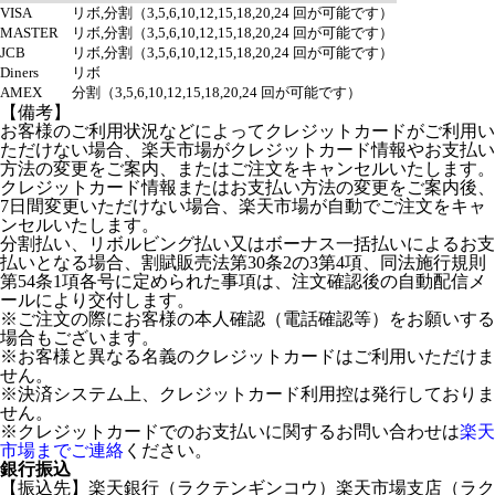
VISA
リボ,分割（3,5,6,10,12,15,18,20,24 回が可能です）
MASTER
リボ,分割（3,5,6,10,12,15,18,20,24 回が可能です）
JCB
リボ,分割（3,5,6,10,12,15,18,20,24 回が可能です）
Diners
リボ
AMEX
分割（3,5,6,10,12,15,18,20,24 回が可能です）
【備考】
お客様のご利用状況などによってクレジットカードがご利用い
ただけない場合、楽天市場がクレジットカード情報やお支払い
方法の変更をご案内、またはご注文をキャンセルいたします。
クレジットカード情報またはお支払い方法の変更をご案内後、
7日間変更いただけない場合、楽天市場が自動でご注文をキャ
ンセルいたします。
分割払い、リボルビング払い又はボーナス一括払いによるお支
払いとなる場合、割賦販売法第30条2の3第4項、同法施行規則
第54条1項各号に定められた事項は、注文確認後の自動配信メ
ールにより交付します。
※ご注文の際にお客様の本人確認（電話確認等）をお願いする
場合もございます。
※お客様と異なる名義のクレジットカードはご利用いただけま
せん。
※決済システム上、クレジットカード利用控は発行しておりま
せん。
※クレジットカードでのお支払いに関するお問い合わせは
楽天
市場までご連絡
ください。
銀行振込
【振込先】楽天銀行（ラクテンギンコウ）楽天市場支店（ラク