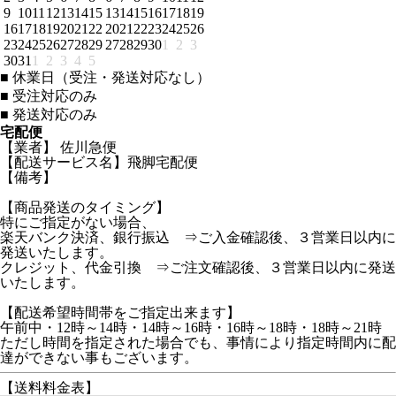
9
10
11
12
13
14
15
13
14
15
16
17
18
19
16
17
18
19
20
21
22
20
21
22
23
24
25
26
23
24
25
26
27
28
29
27
28
29
30
1
2
3
30
31
1
2
3
4
5
■
休業日（受注・発送対応なし）
■
受注対応のみ
■
発送対応のみ
宅配便
【業者】 佐川急便
【配送サービス名】飛脚宅配便
【備考】
【商品発送のタイミング】
特にご指定がない場合、
楽天バンク決済、銀行振込 ⇒ご入金確認後、３営業日以内に
発送いたします。
クレジット、代金引換 ⇒ご注文確認後、３営業日以内に発送
いたします。
【配送希望時間帯をご指定出来ます】
午前中・12時～14時・14時～16時・16時～18時・18時～21時
ただし時間を指定された場合でも、事情により指定時間内に配
達ができない事もございます。
【送料料金表】