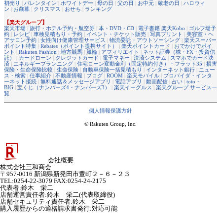
初売り
|
バレンタイン
|
ホワイトデー
|
母の日
|
父の日
|
お中元
|
敬老の日
|
ハロウィ
ン
|
お歳暮
|
クリスマス
|
おせち
|
ランキング
【楽天グループ】
楽天市場
|
旅行・ホテル予約・航空券
|
本・DVD・CD
|
電子書籍 楽天Kobo
|
ゴルフ場予
約
|
レシピ
|
車検見積もり・予約
|
イベント・チケット販売
|
写真プリント
|
美容室・ヘ
アサロン予約
|
女性向け健康管理サービス
|
物流委託・アウトソーシング
|
楽天スーパー
ポイント特集
|
Rebates（ポイント提携サイト）
|
楽天ポイントカード
|
おでかけでポイ
ント
|
Rakuten Fashion
|
地方競馬
|
競輪
|
アフィリエイト
|
ネット証券（株・FX・投資信
託）
|
カードローン
|
クレジットカード
|
電子マネー
|
決済システム
|
スマホでカード決
済
|
エネルギープランニング
|
住宅ローン変動金利（固定特約付き）・フラット35
|
損害
保険・生命保険比較
|
生命保険
|
自動車保険一括見積もり
|
インターネット銀行
|
ニュー
ス・検索
|
仕事紹介
|
不動産情報
|
ブログ
|
ROOM
|
楽天モバイル
|
プロバイダ・インタ
ーネット接続
|
無料通話＆メッセージアプリ
|
電話アプリ
|
動画配信
|
占い
|
toto・
BIG
|
宝くじ（ナンバーズ4・ナンバーズ3）
|
楽天イーグルス
|
楽天グループ サービス一
覧
個人情報保護方針
© Rakuten Group, Inc.
会社概要
株式会社三和商会
〒957-0016 新潟県新発田市豊町２－６－２３
TEL:0254-22-3079 FAX:0254-24-2175
代表者
:
鈴木 栄二
店舗運営責任者
:
鈴木 栄二(代表取締役)
店舗セキュリティ責任者
:
鈴木 栄二
購入履歴からの適格請求書発行:対応可能