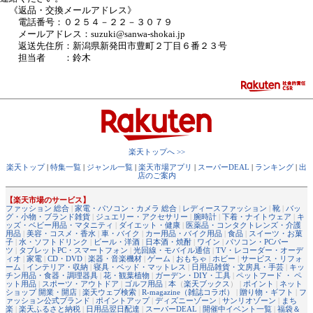
《返品・交換メールアドレス》
電話番号：０２５４－２２－３０７９
メールアドレス：suzuki@sanwa-shokai.jp
返送先住所：新潟県新発田市豊町２丁目６番２３号
担当者 ：鈴木
楽天トップへ >>
楽天トップ
|
特集一覧
|
ジャンル一覧
|
楽天市場アプリ
|
スーパーDEAL
|
ランキング
|
出
店のご案内
【楽天市場のサービス】
ファッション 総合
|
家電・パソコン・カメラ 総合
|
レディースファッション
|
靴
|
バッ
グ・小物・ブランド雑貨
|
ジュエリー・アクセサリー
|
腕時計
|
下着・ナイトウェア
|
キ
ッズ・ベビー用品・マタニティ
|
ダイエット・健康
|
医薬品・コンタクトレンズ・介護
用品
|
美容・コスメ・香水
|
車・バイク
|
カー用品・バイク用品
|
食品
|
スイーツ・お菓
子
|
水・ソフトドリンク
|
ビール・洋酒
|
日本酒・焼酎
|
ワイン
|
パソコン・PCパー
ツ
|
タブレットPC・スマートフォン
|
光回線・モバイル通信
|
TV・レコーダー・オーデ
ィオ
|
家電
|
CD・DVD
|
楽器・音楽機材
|
ゲーム
|
おもちゃ
|
ホビー
|
サービス・リフォ
ーム
|
インテリア・収納
|
寝具・ベッド・マットレス
|
日用品雑貨・文房具・手芸
|
キッ
チン用品・食器・調理器具
|
花・観葉植物
|
ガーデン・DIY・工具
|
ペットフード ・ ペ
ット用品
|
スポーツ・アウトドア
|
ゴルフ用品
|
本
（
楽天ブックス
） |
ポイント
|
ネット
ショップ 開業・開店
|
楽天ウェブ検索
|
R-magazine（雑誌コラボ）
|
贈り物・ギフト
|
フ
ァッション公式ブランド
|
ポイントアップ
|
ディズニーゾーン
|
サンリオゾーン
|
まち
楽
|
楽天ふるさと納税
|
日用品翌日配達
|
スーパーDEAL
|
開催中イベント一覧
|
福袋＆