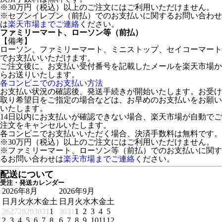
※30万円（税込）以上のご注文にはご利用いただけません。
※セブンイレブン（前払）でのお支払いに関するお問い合わせ
は
楽天市場までご連絡
ください。
ファミリーマート、ローソン等（前払）
【備考】
ローソン、ファミリーマート、ミニストップ、セイコーマート
でお支払いいただけます。
ご注文後に、お支払い受付番号を記載したメールを楽天市場か
らお送りいたします。
各コンビニでのお支払い方法
お支払い状況の確認後、発送手続きが開始いたします。お受け
取り希望日をご指定の場合などは、お早めのお支払いをお願い
いたします。
14日以内にお支払いが確認できない場合、楽天市場が自動でご
注文をキャンセルいたします。
各コンビニでお支払いいただく場合、決済手数料は無料です。
※30万円（税込）以上のご注文にはご利用いただけません。
※ファミリーマート、ローソン等（前払）でのお支払いに関す
るお問い合わせは
楽天市場までご連絡
ください。
配送について
受注・発送カレンダー
2026年8月
2026年9月
日
月
火
水
木
金
土
日
月
火
水
木
金
土
26
27
28
29
30
31
1
30
31
1
2
3
4
5
2
3
4
5
6
7
8
6
7
8
9
10
11
12