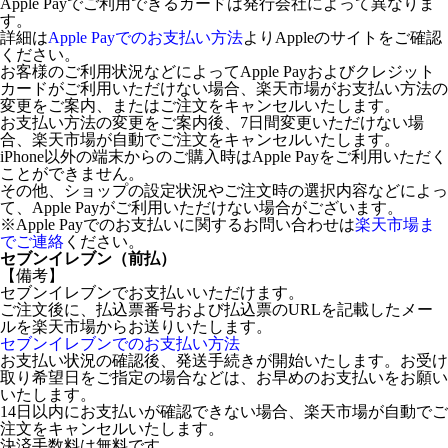
Apple Payでご利用できるカードは発行会社によって異なりま
す。
詳細は
Apple Payでのお支払い方法
よりAppleのサイトをご確認
ください。
お客様のご利用状況などによってApple Payおよびクレジット
カードがご利用いただけない場合、楽天市場がお支払い方法の
変更をご案内、またはご注文をキャンセルいたします。
お支払い方法の変更をご案内後、7日間変更いただけない場
合、楽天市場が自動でご注文をキャンセルいたします。
iPhone以外の端末からのご購入時はApple Payをご利用いただく
ことができません。
その他、ショップの設定状況やご注文時の選択内容などによっ
て、Apple Payがご利用いただけない場合がございます。
※Apple Payでのお支払いに関するお問い合わせは
楽天市場ま
でご連絡
ください。
セブンイレブン（前払）
【備考】
セブンイレブンでお支払いいただけます。
ご注文後に、払込票番号および払込票のURLを記載したメー
ルを楽天市場からお送りいたします。
セブンイレブンでのお支払い方法
お支払い状況の確認後、発送手続きが開始いたします。お受け
取り希望日をご指定の場合などは、お早めのお支払いをお願い
いたします。
14日以内にお支払いが確認できない場合、楽天市場が自動でご
注文をキャンセルいたします。
決済手数料は無料です。