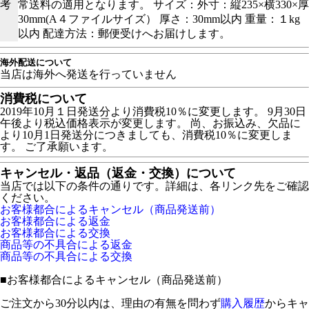
考
常送料の適用となります。 サイズ：外寸：縦235×横330×厚
30mm(A４ファイルサイズ） 厚さ：30mm以内 重量：１kg
以内 配達方法：郵便受けへお届けします。
海外配送について
当店は海外へ発送を行っていません
消費税について
2019年10月１日発送分より消費税10％に変更します。 9月30日
午後より税込価格表示が変更します。 尚、お振込み、欠品に
より10月1日発送分につきましても、消費税10％に変更しま
す。 ご了承願います。
キャンセル・返品（返金・交換）について
当店では以下の条件の通りです。詳細は、各リンク先をご確認
ください。
お客様都合によるキャンセル（商品発送前）
お客様都合による返金
お客様都合による交換
商品等の不具合による返金
商品等の不具合による交換
■
お客様都合によるキャンセル（商品発送前）
ご注文から30分以内は、理由の有無を問わず
購入履歴
からキャ