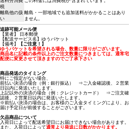
送料分消費
この料金には消費税が 含まれています。
税
離島他の扱
離島・一部地域でも追加送料がかかることはあり
い
ません。
追跡可能メール便
【業者】 日本郵便
【配送サービス名】ゆうパケット
【備考】
【ご注意！】
ゆうパケットを希望される場合、数量に限りがございます。
商品名に記載の条件以上のご注文数量につきましては、通常宅
配便に変更させて頂きますのでご了承下さい
商品発送のタイミング
特にご指定がない場合、
前払い決済の場合（例：銀行振込） ⇒ご入金確認後、２営業
日以内に発送いたします。
上記以外の決済の場合（例：クレジットカード） ⇒ご注文確
認後、２営業日以内に発送いたします。
※前払い決済の場合は、お客様のご入金タイミングにより、お
届け予定日が前後することがございます。
欠品商品について
入荷日によって配送希望日にお届けできない場合があります。
また、入荷日によって
通常より発送に日数がかかります。