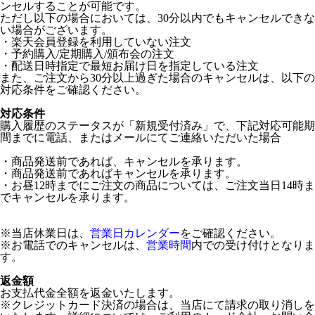
ンセルすることが可能です。
ただし以下の場合においては、30分以内でもキャンセルできな
い場合がございます。
・楽天会員登録を利用していない注文
・予約購入/定期購入/頒布会の注文
・配送日時指定で最短お届け日を指定している注文
また、ご注文から30分以上過ぎた場合のキャンセルは、以下の
対応条件をご確認ください。
対応条件
購入履歴のステータスが「新規受付済み」で、下記対応可能期
間までに電話、またはメールにてご連絡いただいた場合
・商品発送前であれば、キャンセルを承ります。
・商品発送前であればキャンセルを承ります。
・お昼12時までにご注文の商品については、ご注文当日14時ま
でキャンセルを承ります。
※当店休業日は、
営業日カレンダー
をご確認ください。
※お電話でのキャンセルは、
営業時間
内での受け付けとなりま
す。
返金額
お支払代金全額を返金いたします。
※クレジットカード決済の場合は、当店にて請求の取り消しを