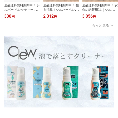
全品送料無料期間中！ シ
全品送料無料期間中！ 強
全品送料無料期間中！ 安
ルバー ペレッティー 500
力消臭！シルバーペレッ
心の詰替用1L｜シルバー
ml 交換用 スプレーノズ
ティー 500ml｜シニア犬
ペレッティー ペット消臭
330
2,312
3,056
円
円
円
ル スプレーのレバー 交
老犬 猫 加齢臭 尿臭 うん
スプレー シニア犬 老犬
換 ノズルだけ 故障 Silver
ち 臭い ペット用消臭ス
猫 プレミアム消臭 獣医
もっと見る
Peletty ※送料無料期間中
プレー 無香料 除菌 安心
師が使う 長期安定型 抜
ケア
群の効果と安定性 リピー
ター定番 部屋 トイレ ク
ッション ベッド 加齢臭
匂い 尿臭 消臭 除菌