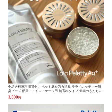
全品送料無料期間中！ ペット臭を強力消臭 ララペレッティー消
臭ビーズ 部屋・トイレ・ケージ用 無香料タイプ 犬猫のうんち
臭・おしっこ臭・獣臭をしっかり除去 長持ち消臭 振動や熱でも
3,300
円
安定効果 ペットにも安心の低刺激タイプ