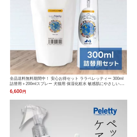
全品送料無料期間中！ 安心お得セット ララペレッティー 300ml
詰替用＋200mlスプレー 犬猫用 保湿化粧水 敏感肌にやさしい低
刺激処方 皮膚炎・かゆみ・乾燥・フケ対策 涙やけ・耳ダレ・肉
6,600
円
球ケアにも対応 ペット用スキンケアローション