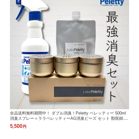
全品送料無料期間中！ ダブル消臭！Peletty ペレッティー 500ml
消臭スプレー＋ララペレッティーAG消臭ビーズ セット 獣医師が
使う プレミアム消臭 長期安定型 抜群の効果と安定性 犬 猫 部屋
5,500
円
壁紙 トイレ 匂い 獣臭 消臭 除菌