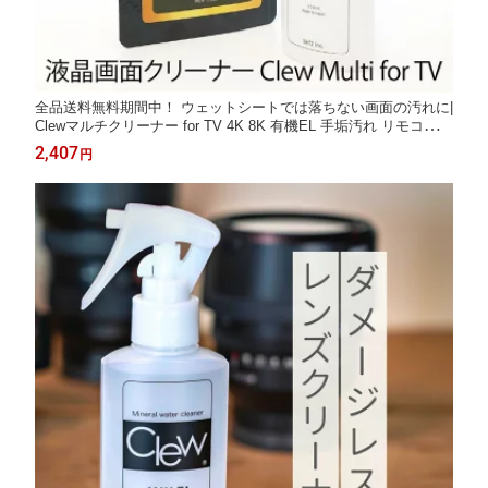
全品送料無料期間中！ ウェットシートでは落ちない画面の汚れに|
Clewマルチクリーナー for TV 4K 8K 有機EL 手垢汚れ リモコン
コントローラー 雑菌 パソコン 液晶画面 テレビ 手汗 拭き跡 時計
2,407
円
クリーナー 液晶画面クリーナー 大画面