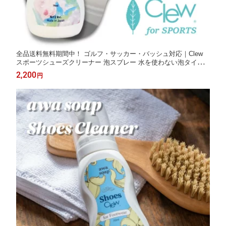
全品送料無料期間中！ ゴルフ・サッカー・バッシュ対応｜Clew
スポーツシューズクリーナー 泡スプレー 水を使わない泡タイプ
シューズシャンプー スニーカー・革靴・合皮にも対応 タオルで
2,200
円
拭くだけ 簡単ケア 時短3分靴磨き 加水分解防止