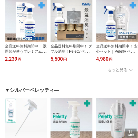
全品送料無料期間中！ 獣
全品送料無料期間中！ ダ
全品送料無料期間中！ 安
医師が使うプレミアム消
ブル消臭！Peletty ペレッ
心セット｜Peletty ペレッ
臭｜Peletty ペレッティー
ティー 500ml 消臭スプレ
ティー ペット消臭スプレ
2,239
5,500
4,980
円
円
円
500ml ペット用消臭スプ
ー＋ララペレッティーA
ー 500ml＋詰替用1L 獣
レー 犬 猫 トイレ 匂い 臭
G消臭ビーズ セット 獣医
医師が使う プレミアム消
もっと見る
い 獣臭 除菌 無香料 無刺
師が使う プレミアム消臭
臭 リピーター定番 長期
激 リピーター定番
長期安定型 抜群の効果と
安定型 抜群の効果と安定
安定性 犬 猫 部屋 壁紙 ト
性 犬 猫 トイレ 部屋 壁紙
イレ 匂い 獣臭 消臭 除菌
おしっこ 獣臭 匂い 除菌
▼シルバーペレッティ―