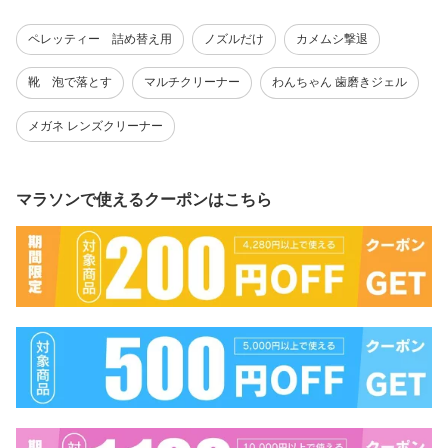
師が使う プレミアム消臭
レー 犬 猫 トイレ 匂い 臭
医師が使う プレミアム消
長期安定型 抜群の効果と
い 獣臭 除菌 無香料 無刺
臭 リピーター定番 長期
ペレッティー 詰め替え用
ノズルだけ
カメムシ撃退
安定性 犬 猫 トイレ 匂い
激 リピーター定番
安定型 抜群の効果と安定
獣臭 部屋 壁紙 消臭 除菌
性 犬 猫 トイレ 部屋 壁紙
無香料
おしっこ 獣臭 匂い 除菌
靴 泡で落とす
マルチクリーナー
わんちゃん 歯磨きジェル
メガネ レンズクリーナー
マラソンで使えるクーポンはこちら