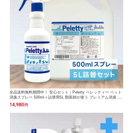
全品送料無料期間中！ 安心セット｜Peletty ペレッティー ペット
消臭スプレー 500ml＋詰替用5L 獣医師が使う プレミアム消臭 長
期安定型 抜群の効果と安定性 リピーター定番 犬 猫 部屋 壁紙 ト
14,980
円
イレ 匂い 獣臭 消臭 除菌 無香料