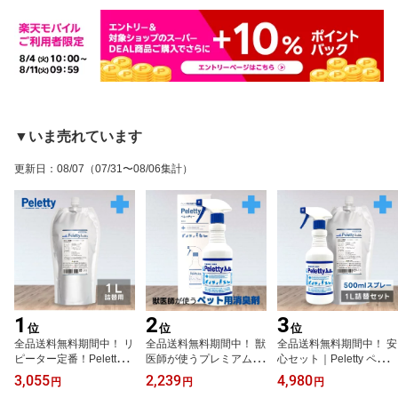
▼いま売れています
更新日
：
08/07
（07/31〜08/06集計）
1
2
3
位
位
位
全品送料無料期間中！ リ
全品送料無料期間中！ 獣
全品送料無料期間中！ 安
ピーター定番！Peletty ペ
医師が使うプレミアム消
心セット｜Peletty ペレッ
レッティー 詰替用 1L ペ
臭｜Peletty ペレッティー
ティー ペット消臭スプレ
3,055
2,239
4,980
円
円
円
ット消臭スプレー｜獣医
500ml ペット用消臭スプ
ー 500ml＋詰替用1L 獣