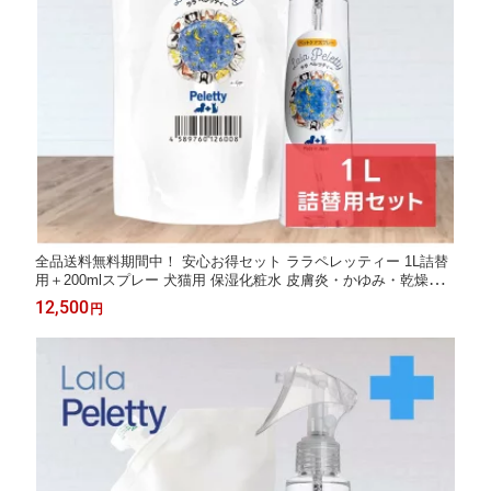
全品送料無料期間中！ 安心お得セット ララペレッティー 1L詰替
用＋200mlスプレー 犬猫用 保湿化粧水 皮膚炎・かゆみ・乾燥・
フケ対策に 敏感肌にやさしい低刺激処方 涙やけ・耳ダレ・肉球
12,500
円
ケアにも最適