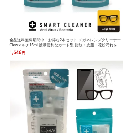
全品送料無料期間中！お得な2本セット メガネレンズクリーナー
Clewマルチ15ml 携帯便利なカード型 指紋・皮脂・花粉汚れをス
ッキリ除去 曇り止め効果 飲用できるほど安全 無香料 アルコール
1,646
円
不使用 外出先やオフィスに