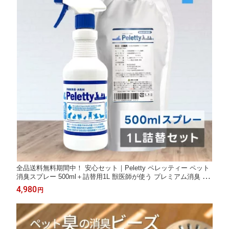
全品送料無料期間中！ 安心セット｜Peletty ペレッティー ペット
消臭スプレー 500ml＋詰替用1L 獣医師が使う プレミアム消臭 リ
ピーター定番 長期安定型 抜群の効果と安定性 犬 猫 トイレ 部屋
4,980
円
壁紙 おしっこ 獣臭 匂い 除菌