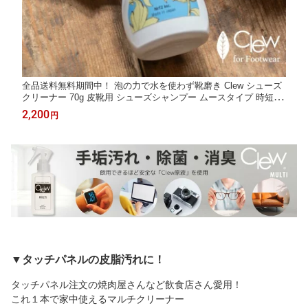
全品送料無料期間中！ 泡の力で水を使わず靴磨き Clew シューズ
クリーナー 70g 皮靴用 シューズシャンプー ムースタイプ 時短 3
分靴洗い 革製・合皮・スニーカー・ハイヒール・ブーツ対応 加
2,200
円
水分解防止 天然由来
▼タッチパネルの皮脂汚れに！
タッチパネル注文の焼肉屋さんなど飲食店さん愛用！
これ１本で家中使えるマルチクリーナー