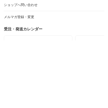
ショップへ問い合わせ
メルマガ登録・変更
受注・発送カレンダー
2026年8月
20
日
月
火
水
木
金
土
日
月
火
26
27
28
29
30
31
1
30
31
1
2
3
4
5
6
7
8
6
7
8
9
10
11
12
13
14
15
13
14
15
16
17
18
19
20
21
22
20
21
22
23
24
25
26
27
28
29
27
28
29
30
31
1
2
3
4
5