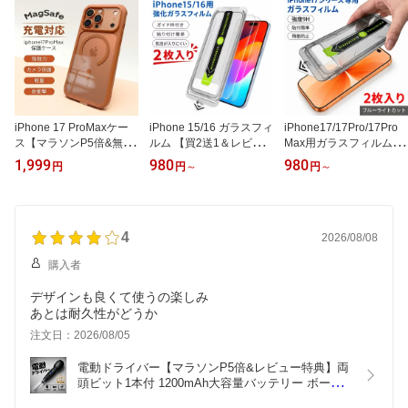
iPhone 17 ProMaxケー
iPhone 15/16 ガラスフィ
iPhone17/17Pro/17Pro
ス【マラソンP5倍&無料
ルム 【買2送1＆レビュ
Max用ガラスフィルム
ガラスフィルム付】 Mag
ー特典】iPhone 15 / iPh
【マラソンP5倍＆買2送
1,999
980
980
円
円
～
円
～
safe強磁力 スマホカバー
one 16 兼用 液晶保護ガ
1＆レビュー特典】キズ
マグセーフ充電対応 耐衝
ラスフィルム (6.1インチ)
防止 飛散防止保護フィル
撃 0遅延 カメラ保護 軽量
ガイド付き保護フィルム
ム iPhone17 Pro Max 液
半透明 人気 インス風 お
9H フィルム ガラスザム
晶保護フィルム 9H フィ
しゃれ KURASHIKAN
4
ライ アイフォン スマホ
ルム ガラスザムライ ア
2026/08/08
フィルム ブルーライトカ
イフォン スマホフィルム
購入者
ット アイフォン キズ防
ブルーライトカット アイ
止 飛散防止 2枚入り
フォン 2枚入り
デザインも良くて使うの楽しみ
あとは耐久性がどうか
注文日：2026/08/05
電動ドライバー【マラソンP5倍&レビュー特典】両
頭ビット1本付 1200mAh大容量バッテリー ボール
グリップ2段階切替モード電ドラボール プラス マイ