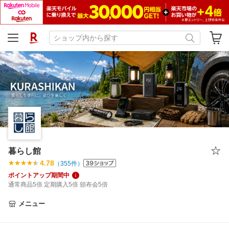
暮らし館
4.78
（
355
件）
ポイントアップ期間中
通常商品5倍 定期購入5倍 頒布会5倍
メニュー