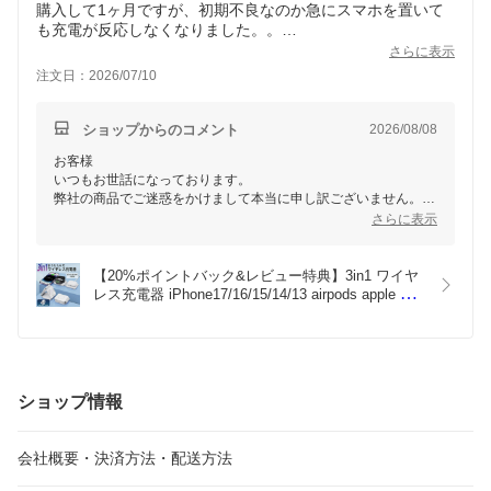
購入して1ヶ月ですが、初期不良なのか急にスマホを置いて
も充電が反応しなくなりました。。
コンパクトで出張に持っていくにはちょうどいいサイズだっ
さらに表示
ただけに残念です。
注文日：2026/07/10
充電速度が遅いと言うレビューもありましたが、寝る前に置
いて朝充電されてればいい私には特に気にならなかったで
す。
ショップからのコメント
2026/08/08
お客様
いつもお世話になっております。
弊社の商品でご迷惑をかけまして本当に申し訳ございません。
こちらの商品でご不快感をもたらして深くお詫び申しあけます。
さらに表示
これから、品質を改善できるために力を尽くしていただきます。
また、もし商品にご使用に何か問題があれば、弊店にご連絡して
いただき、こちらはご満足できるような対策案をご提出させてい
【20%ポイントバック&レビュー特典】3in1 ワイヤ
ただきます。
レス充電器 iPhone17/16/15/14/13 airpods apple 
watch 15w急速充電 折りたたみ式 マグネット充電 
MagSafe マグセーフ 3台同時充電 アップルウォッ
チ イヤホン 小型 USB充電ケーブル付き
KURASHIKAN
ショップ情報
会社概要・決済方法・配送方法