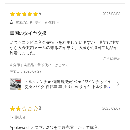
ナス USB-C充電式 LEDライト 軽量小型 携帯 手持
ち DIY 正逆転切り替え操作簡単 女性/初心者対応 ブ
ラック 合金製 ビット
5
2026/08/08
雪国のはる
男性
70代以上
雪国のタイヤ交換
いつもコンビニ入金先払いを利用していますが、最近は注文
から入金案内メールの来るのが早く、入金から3日て商品が
到着しました。
早速ソリオで試してみましたか皆さんの口コミにあるよう
さらに表示
に、トルクの設定は行い易く、手応えがしっかりしていまし
自分用｜実用品・普段使い｜はじめて
た。この値段なら満足です。雪国の12月と4月家族5台のタイ
注文日：2026/07/27
ヤ交換がたのしみです。
トルクレンチ★7週連続楽天1位★ 1/2インチ タイヤ
交換 バイク 自転車 車 滑り止め タイヤ トルク管理 
ホイールナット ソケットセット 14/17/19/21mm 工
具 トルクレンチセット ケース付き 片手でソケッ卜
着脱可能 クロムバナジウム合金鋼製 KURASHIKAN
１年品質保証
2
2026/08/07
購入者
Applewatchとスマホ2台を同時充電したくて購入。