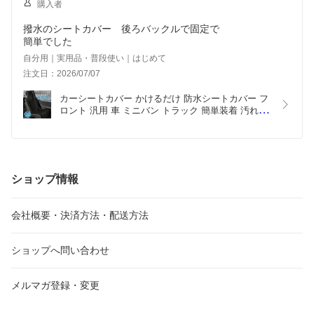
購入者
撥水のシートカバー 後ろバックルで固定で
簡単でした
自分用｜実用品・普段使い｜はじめて
注文日：2026/07/07
カーシートカバー かけるだけ 防水シートカバー フ
ロント 汎用 車 ミニバン トラック 簡単装着 汚れ防
止 撥水加工 前席 1枚 枕一体型 インテリア
ショップ情報
会社概要・決済方法・配送方法
ショップへ問い合わせ
メルマガ登録・変更