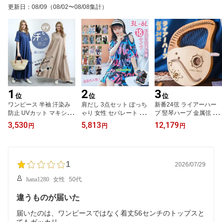
更新日
：
08/09
（08/02〜08/08集計）
1
2
3
位
位
位
ワンピース 半袖 汗染み
肩だし 3点セット ぽっち
新番24弦 ライアーハー
防止 UVカット マキシ T
ゃり 女性 セパレート 体
プ 竪琴ハープ 金属弦 マ
シャツワンピース 半袖
型カバー 大きいサイズ
ホガニーソリッドウッド
3,530
5,813
12,179
円
円
円
夏 綿100% コットン マ
ラッシュガード ミセス
心癒し 弦楽器 ポータブ
キシ丈 ワンピース 半袖
ママ水着 ショートパンツ
ル 初心者向け チューニ
ワンピース クルーネック
ングレンチ 収納袋付 子
ロング ミモレ丈
供用 成人用
1
2026/07/29
hana1280
女性
50代
違うものが届いた
届いたのは、ワンピースではなく着丈56センチのトップスと