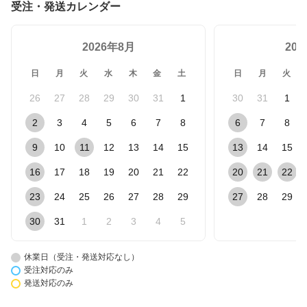
受注・発送カレンダー
2026年8月
20
日
月
火
水
木
金
土
日
月
火
26
27
28
29
30
31
1
30
31
1
2
3
4
5
6
7
8
6
7
8
9
10
11
12
13
14
15
13
14
15
16
17
18
19
20
21
22
20
21
22
23
24
25
26
27
28
29
27
28
29
30
31
1
2
3
4
5
休業日（受注・発送対応なし）
受注対応のみ
発送対応のみ