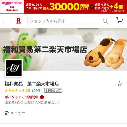
福和貿易 第二楽天市場店
4.20
（
25
件）
ポイントアップ期間中
通常商品5倍 定期購入5倍 頒布会5倍
メニュー