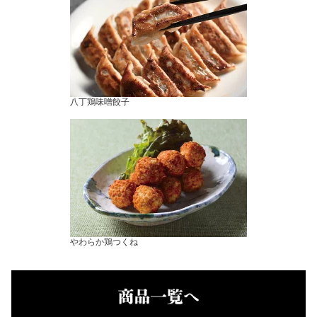
八丁鶏味噌餃子
やわらか鶏つくね