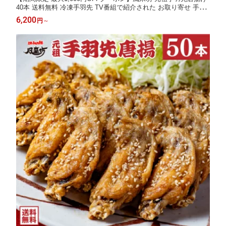
40本 送料無料 冷凍手羽先 TV番組で紹介された お取り寄せ 手羽
先 唐揚げ レンジ調理 贈答 土産 お土産 通販 名古屋 2026 ギフト
6,200
円
～
楽天 御中元 お中元 残暑見舞い