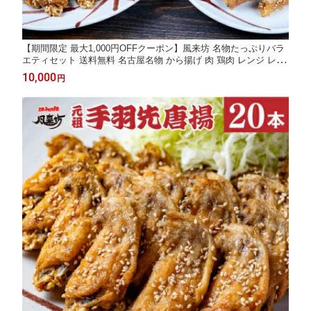
【期間限定 最大1,000円OFFクーポン】風来坊 名物たっぷりバラ
エティセット 送料無料 名古屋名物 から揚げ 肉 鶏肉 レンジ レン
チングルメ 冷凍手羽先唐揚 プレゼント 土産 お土産 通販 2026 ギ
10,000
円
フト 名古屋 楽天 父の日 お中元 御中元 残暑見舞い