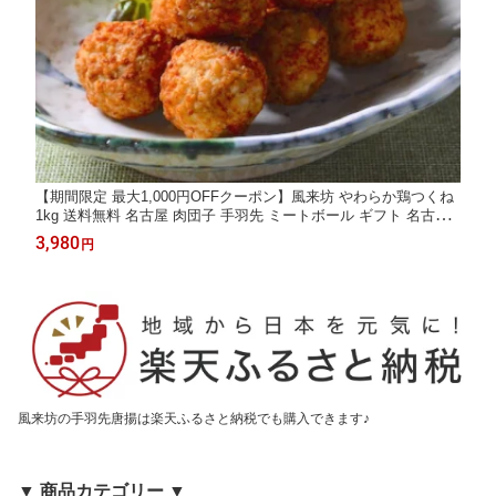
【期間限定 最大1,000円OFFクーポン】風来坊 やわらか鶏つくね
1kg 送料無料 名古屋 肉団子 手羽先 ミートボール ギフト 名古屋
名物 レンジ おつまみ 惣菜 プレゼント 贈答 簡単調理 土産 お土産
3,980
円
通販 2026 ギフト 楽天 父の日 お中元 御中元 残暑見舞い
風来坊の手羽先唐揚は楽天ふるさと納税でも購入できます♪
▼ 商品カテゴリー ▼