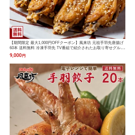
【期間限定 最大1,000円OFFクーポン】風来坊 元祖手羽先唐揚げ
60本 送料無料 冷凍手羽先 TV番組で紹介されたお取り寄せグルメ
手羽先 唐揚げ レンジ調理 ギフト プレゼント 贈答 お土産 2026
9,000
円
ギフト 楽天 父の日 お中元 御中元 残暑見舞い