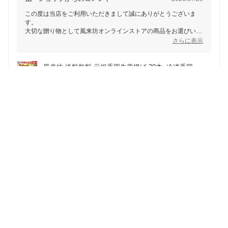
この度は当店をご利用いただきまして誠にありがとうございま
す。
大切な贈り物として風来坊オンラインストアの商品をお選びいた
だき、お届け先様にも喜んでいただけたとのこと、大変嬉しく思
さらに表示
います。
お客様からのお喜びのお声をいただき、スタッフ一同励みになっ
ております。
風来坊 送料無料 元祖手羽先唐揚げ 30本  冷凍手羽
これからも皆様にご満足いただける商品をお届けできるよう努め
先 TV番組で紹介された 手羽先 唐揚げ レンジ調理 
てまいります。
ギフト 簡単調理 誕生日 贈答 土産 お土産 通販 
今後とも風来坊オンラインストアをよろしくお願いいたします。
2026 名古屋 楽天 母の日 父の日 御中元 お中元
5
2026/07/27
購入者
ビールのお供にピッタリのお味でした。また注文したいと思
っています。
注文日：2026/07/18
ショップからのコメント
2026/07/28
この度は当店をご利用いただきまして、誠にありがとうございま
す。
ビールのお供としてお楽しみいただけたとのこと、大変嬉しく思