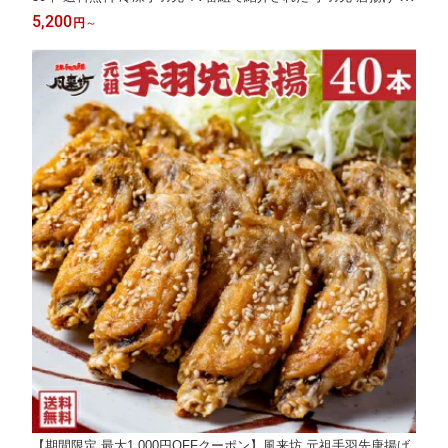
ンジ調理 ギフト 簡単調理 誕生日 贈答 土産 お土産 通販 2026 名
5,200
円
～
古屋 楽天 母の日 父の日 御中元 お中元 残暑見舞い
【期間限定 最大1,000円OFFクーポン】風来坊 元祖手羽先唐揚げ