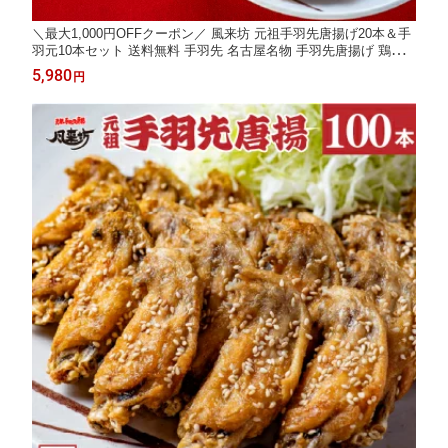
＼最大1,000円OFFクーポン／ 風来坊 元祖手羽先唐揚げ20本＆手
羽元10本セット 送料無料 手羽先 名古屋名物 手羽先唐揚げ 鶏肉
惣菜 簡単調理 詰め合わせ プレゼント 贈答 土産 お土産 通販 名古
5,980
円
屋 2026 ギフト 楽天 お中元 御中元 残暑見舞い