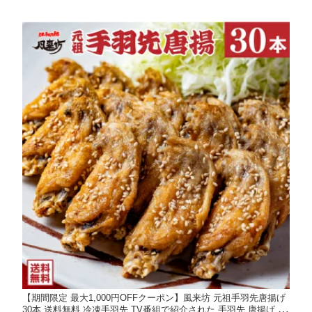
【期間限定 最大1,000円OFFクーポン】風来坊 元祖手羽先唐揚げ
30本 送料無料 冷凍手羽先 TV番組で紹介された 手羽先 唐揚げ レ