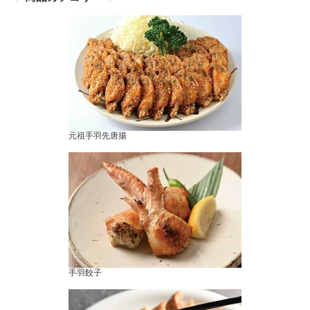
元祖手羽先唐揚
手羽餃子