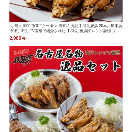
＼ 最大1000円OFFクーポン 風来坊 元祖手羽先唐揚 20本／風来坊
冷凍手羽先 TV番組で紹介された 手羽先 唐揚げ レンジ調理 プレ
ゼント 簡単調理 土産 お土産 通販 名古屋 2026 ギフト 楽天 お中
2,980
円
～
元 御中元 残暑見舞い