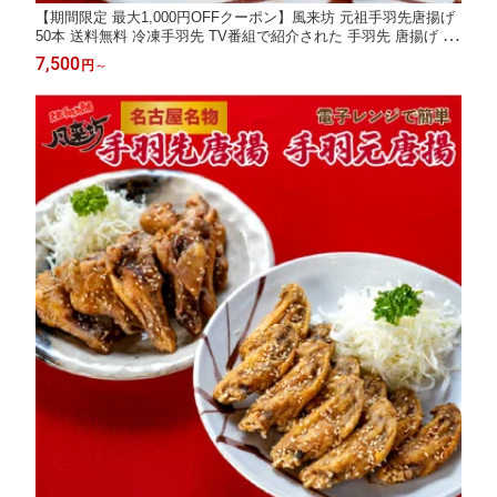
【期間限定 最大1,000円OFFクーポン】風来坊 元祖手羽先唐揚げ
50本 送料無料 冷凍手羽先 TV番組で紹介された 手羽先 唐揚げ レ
ンジ調理 プレゼント 簡単調理 土産 お土産 通販 名古屋 2026 ギ
7,500
円
～
フト 楽天 父の日 御中元 お中元 残暑見舞い