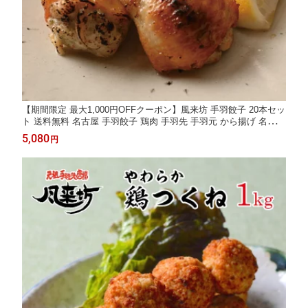
【期間限定 最大1,000円OFFクーポン】風来坊 手羽餃子 20本セッ
ト 送料無料 名古屋 手羽餃子 鶏肉 手羽先 手羽元 から揚げ 名古屋
名物 レンチングルメ プレゼント 贈答 簡単調理 土産 お土産 通販
5,080
円
2026 ギフト 楽天 御中元 お中元 残暑見舞い