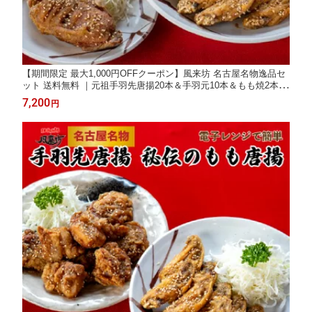
【期間限定 最大1,000円OFFクーポン】風来坊 名古屋名物逸品セ
ット 送料無料 ｜元祖手羽先唐揚20本＆手羽元10本＆もも焼2本名
古屋名物 手羽先唐揚げ プレゼント 贈答 簡単調理 土産 お土産 通
7,200
円
販 名古屋 2026 ギフト 楽天 父の日 お中元 御中元 残暑見舞い