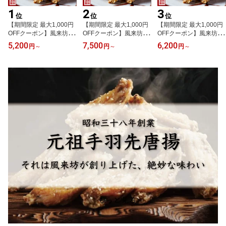
1
2
3
位
位
位
【期間限定 最大1,000円
【期間限定 最大1,000円
【期間限定 最大1,000円
OFFクーポン】風来坊 元
OFFクーポン】風来坊 元
OFFクーポン】風来坊 元
祖手羽先唐揚げ 30本 送
祖手羽先唐揚げ 50本 送
祖手羽先唐揚げ 40本 送
5,200
7,500
6,200
円
～
円
～
円
～
料無料 冷凍手羽先 TV番
料無料 冷凍手羽先 TV番
料無料 冷凍手羽先 TV番
組で紹介された 手羽先
組で紹介された 手羽先
組で紹介された お取り寄
唐揚げ レンジ調理 ギフ
唐揚げ レンジ調理 プレ
せ 手羽先 唐揚げ レンジ
ト 簡単調理 誕生日 贈答
ゼント 簡単調理 土産 お
調理 贈答 土産 お土産 通
土産 お土産 通販 2026 名
土産 通販 名古屋 2026 ギ
販 名古屋 2026 ギフト 楽
古屋 楽天 母の日 父の日
フト 楽天 父の日 御中元
天 御中元 お中元
御中元 お中元
お中元