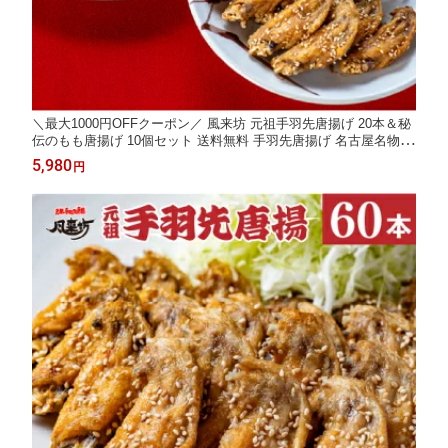
＼最大1000円OFFクーポン／ 風来坊 元祖手羽先唐揚げ 20本＆秘
伝のもも唐揚げ 10個セット 送料無料 手羽先唐揚げ 名古屋名物
お取り寄せグルメ 惣菜 贈答 簡単調理 ギフト 御中元 2026 父の日
5,980
円
御中元 お中元 残暑見舞い