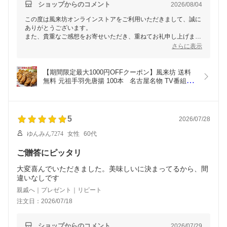
ショップからのコメント
2026/08/04
この度は風来坊オンラインストアをご利用いただきまして、誠に
ありがとうございます。
また、貴重なご感想をお寄せいただき、重ねてお礼申し上げま
す。
さらに表示
温めた際の食感につきまして、ご期待に沿えなかったとのこと、
申し訳ございませんでした。
いただいたご意見は今後の商品づくりやご案内方法の改善の参考
【期間限定最大1000円OFFクーポン】風来坊 送料
とさせていただきます。
無料 元祖手羽先唐揚 100本   名古屋名物 TV番組で
これからもより美味しくお召し上がりいただける商品をお届けで
紹介された 冷凍手羽先 唐揚げ レンジ調理 贈答 簡
きるよう努めてまいりますので、今後とも風来坊オンラインスト
単調理 土産 お土産 通販 名古屋 ギフト 楽天 2026 
父の日 お中元 早割 御中元
5
2026/07/28
ゆんみん7274
女性
60代
ご贈答にピッタリ
大変喜んでいただきました。美味しいに決まってるから、間
違いなしです
親戚へ｜プレゼント｜リピート
注文日：2026/07/18
ショップからのコメント
2026/07/29