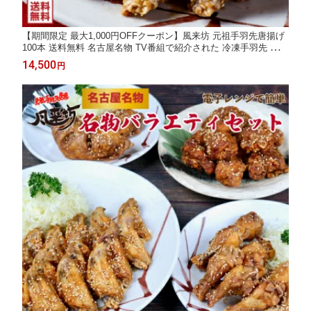
【期間限定 最大1,000円OFFクーポン】風来坊 元祖手羽先唐揚げ
100本 送料無料 名古屋名物 TV番組で紹介された 冷凍手羽先 唐揚
げ レンジ調理 贈答 簡単調理 土産 お土産 通販 名古屋 ギフト 楽
14,500
円
天 2026 父の日 お中元 御中元 残暑見舞い