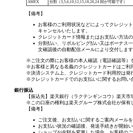
AMEX
分割（3,5,6,10,12,15,18,20,24 回が可能です）
【備考】
お客様のご利用状況などによってクレジット
キャンセルいたします。
クレジットカード情報またはお支払い方法の
分割払い、リボルビング払い又はボーナス一括
文確認後の自動配信メールにより交付します
※ご注文の際にお客様の本人確認（電話確認等）
※お客様と異なる名義のクレジットカードはご利
※決済システム上、クレジットカード利用控は発
※クレジットカードでのお支払いに関するお問い
銀行振込
【振込先】楽天銀行（ラクテンギンコウ）楽天市場支
※この口座の権利は楽天グループ株式会社が保有
【備考】
ご注文後、お支払いに関するご案内メールを
お支払い状況の確認後、発送手続きが開始い
ショップが金額を変更した場合、お客様のご