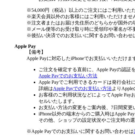
※54,000円（税込）以上のご注文にはご利用いた
※楽天会員以外のお客様にはご利用いただけませ
※注文者またはお届け先住所のどちらかが国外の
※メール便等のお受け取り時に受領印や署名が不
※後払い決済でのお支払いに関するお問い合わせ
Apple Pay
【備考】
Apple Payに対応したiPhoneでお支払いいただけま
ご注文を確定する直前に、Apple Payの認
Apple Payでのお支払い方法
Apple Payでご利用できるカードは発行会
詳細は
Apple Payでのお支払い方法
よりApp
お客様のご利用状況などによってApple 
セルいたします。
お支払い方法の変更をご案内後、7日間変更
iPhone以外の端末からのご購入時はApple
その他、ショップの設定状況やご注文時の選択
※Apple Payでのお支払いに関するお問い合わせは