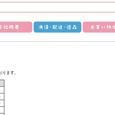
おります。
す）
す）
す）