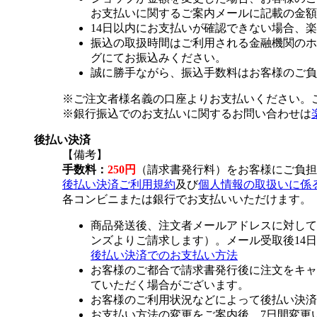
お支払いに関するご案内メールに記載の金額
14日以内にお支払いが確認できない場合、
振込の取扱時間はご利用される金融機関のホ
グにてお振込みください。
誠に勝手ながら、振込手数料はお客様のご負
※ご注文者様名義の口座よりお支払いください。
※銀行振込でのお支払いに関するお問い合わせは
後払い決済
【備考】
手数料：
250円
（請求書発行料）をお客様にご負担
後払い決済ご利用規約
及び
個人情報の取扱いに係
各コンビニまたは銀行でお支払いいただけます。
商品発送後、注文者メールアドレスに対して
ンズよりご請求します）。メール受取後14
後払い決済でのお支払い方法
お客様のご都合で請求書発行後に注文をキャ
ていただく場合がございます。
お客様のご利用状況などによって後払い決済
お支払い方法の変更をご案内後、7日間変更