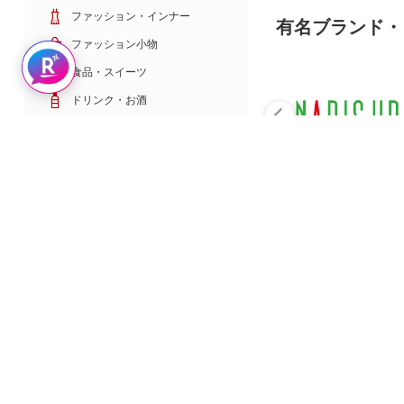
ファッション・インナー
有名ブランド・
ファッション小物
Rakuten AIで探す
食品・スイーツ
ドリンク・お酒
日用雑貨・キッチン用品
コスメ・健康・医薬品
キッズ・ベビー・玩具
家電・TV・カメラ
PC・スマホ・通信
スポーツ・ゴルフ
車・バイク
インテリア・寝具・収納
ペット・花・DIY工具
サービス・リフォーム