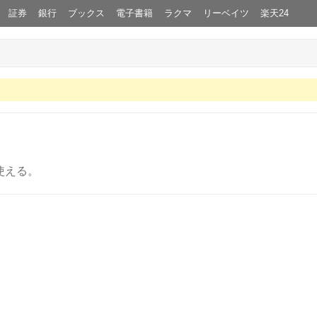
証券
銀行
ブックス
電子書籍
ラクマ
リーベイツ
楽天24
使える。