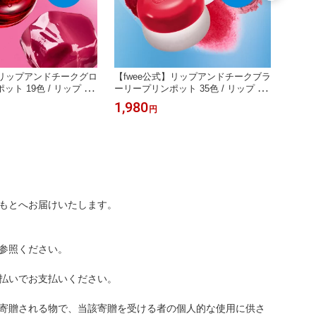
】リップアンドチークグロ
【fwee公式】リップアンドチークブラ
【fw
ト 19色 / リップ チ
ーリープリンポット 35色 / リップ チ
ラル 
ントメイク 美肌 グロー
ーク 唇 ポイントメイク 美肌 ブラー
ンデ 
1,980
2,86
円
国コスメ 韓国メイク
リー 韓国コスメ 韓国メイク
国コス
もとへお届けいたします。
参照ください。
払いでお支払いください。
寄贈される物で、当該寄贈を受ける者の個人的な使用に供さ