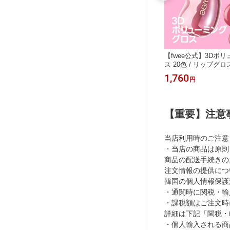
レット 4
【fwee公式】フェザーライクデュアル
【fwee公式】3Dボ
ク 美肌
アイシャドウブラシ / アイメイク ポ
ス 20色 / リップグ
国コスメ
イントメイク 美肌 グロウ ツヤ グリ
ク 美肌 グロウ ツヤ
880
1,760
円
円
ッター 韓国コスメ 韓国メイク
コスメ 韓国メイク
【重要】注意
当店利用時のご注意
・当店の商品は原則
商品の配送手続きの
注文情報の提供につ
韓国の個人情報保護
・通関時に関税・輸
・課税額はご注文時
詳細は下記「関税・
・個人輸入される商