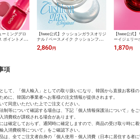
リューミンググロ
【fwee公式】クッションガラスオリジ
【fwee公式
ロス ポイントメイ
ナル / ベースメイク クッションファ
ーイジェリーポッ
 グリッター 韓国
ンデ 美肌 グロウ ツヤ スキンケア 韓
ーク 唇 ポイ
2,860
1,870
円
円
国コスメ 韓国メイク
イーメイク 韓
事項
として、「個人輸入」としての取り扱いになり、韓国から直接お客様の
ために、韓国の事業者へお客様の注文情報が提供されます。
いて同意いただいた上でご注文ください。
法制等について確認する場合は、下記「個人情報保護法について」をご
入消費税が課税される場合があります。
には確定しておらず、通関時に確定しますので、商品の受け取り時に着
輸入消費税等について」をご確認下さい。
品は、全てご注文者自身の「個人使用・個人消費（日本に居住する者に