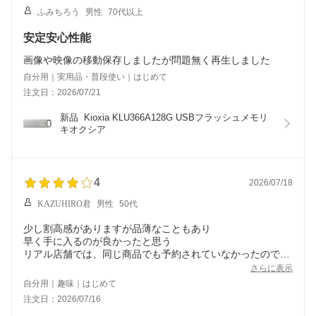
ふみちろう
男性
70代以上
安定安心性能
画像や映像の移動保存しましたが問題無く再生しました
自分用｜実用品・普段使い｜はじめて
注文日：2026/07/21
新品  Kioxia KLU366A128G USBフラッシュメモリ 
キオクシア
4
2026/07/18
KAZUHIRO君
男性
50代
少し割高感がありますが品薄なこともあり
早く手に入るのが良かったと思う
リアル店舗では、同じ商品でも予約されていなかったので
購入して店舗から四国に発送してもらい次の日に届いて良か
さらに表示
った
自分用｜趣味｜はじめて
今回は、トラブルがなかったのでもう少し安して欲しかった
注文日：2026/07/16
と言う意味で