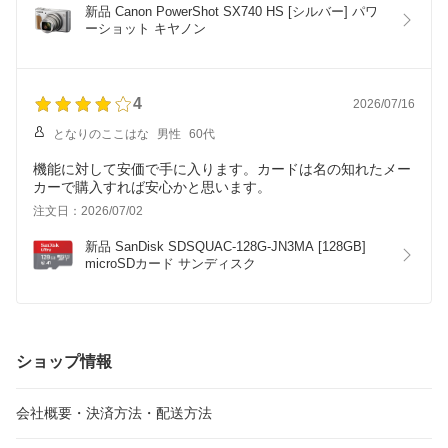
星4っつにして見ました
新品 Canon PowerShot SX740 HS [シルバー] パワ
もしできればモニターの保護シートや8ギガぐらいのメモリ
ーショット キヤノン
がついたセットも
選べるようにしても良いかもしれない
スマホにつなげて日時もあわせられるので良かった
4
2026/07/16
となりのここはな
男性
60代
機能に対して安価で手に入ります。カードは名の知れたメー
カーで購入すれば安心かと思います。
注文日：2026/07/02
新品 SanDisk SDSQUAC-128G-JN3MA [128GB] 
microSDカード サンディスク
ショップ情報
会社概要・決済方法・配送方法