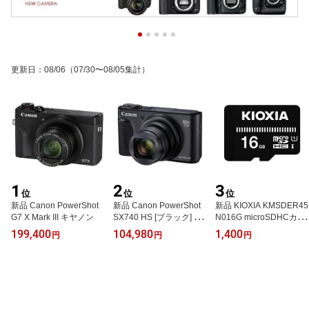
更新日
：
08/06
（07/30〜08/05集計）
1
2
3
位
位
位
新品 Canon PowerShot
新品 Canon PowerShot
新品 KIOXIA KMSDER45
G7 X Mark III キヤノン
SX740 HS [ブラック] パ
N016G microSDHCカー
ワーショット キヤノン
ド SD交換アダプタ付属
199,400
104,980
1,400
円
円
円
microSDカード キオクシ
ア