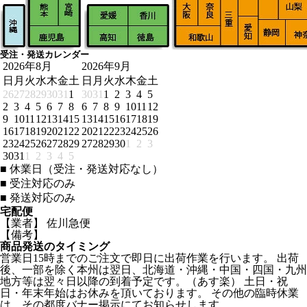
受注・発送カレンダー
2026年8月
2026年9月
日
月
火
水
木
金
土
日
月
火
水
木
金
土
26
27
28
29
30
31
1
30
31
1
2
3
4
5
2
3
4
5
6
7
8
6
7
8
9
10
11
12
9
10
11
12
13
14
15
13
14
15
16
17
18
19
16
17
18
19
20
21
22
20
21
22
23
24
25
26
23
24
25
26
27
28
29
27
28
29
30
1
2
3
30
31
1
2
3
4
5
■
休業日（受注・発送対応なし）
■
受注対応のみ
■
発送対応のみ
宅配便
【業者】 佐川急便
【備考】
商品発送のタイミング
営業日15時までのご注文で即日に出荷作業を行います。 出荷
後、一部を除く本州は翌日、北海道・沖縄・中国・四国・九州
地方等は翌々日以降の到着予定です。（あす楽） 土日・祝
日・年末年始はお休みを頂いております。 その他の臨時休業
は、その都度バナー掲示にてお知らせします。