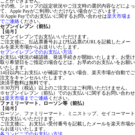
ことができません。
その他、ショップの設定状況やご注文時の選択内容などによっ
て、Apple Payがご利用いただけない場合がございます。
※Apple Payでのお支払いに関するお問い合わせは
楽天市場ま
でご連絡
ください。
セブンイレブン（前払）
【備考】
セブンイレブンでお支払いいただけます。
ご注文後に、払込票番号および払込票のURLを記載したメー
ルを楽天市場からお送りいたします。
セブンイレブンでのお支払い方法
お支払い状況の確認後、発送手続きが開始いたします。お受け
取り希望日をご指定の場合などは、お早めのお支払いをお願い
いたします。
14日以内にお支払いが確認できない場合、楽天市場が自動でご
注文をキャンセルいたします。
決済手数料は無料です。
※30万円（税込）以上のご注文にはご利用いただけません。
※セブンイレブン（前払）でのお支払いに関するお問い合わせ
は
楽天市場までご連絡
ください。
ファミリーマート、ローソン等（前払）
【備考】
ローソン、ファミリーマート、ミニストップ、セイコーマート
でお支払いいただけます。
ご注文後に、お支払い受付番号を記載したメールを楽天市場か
らお送りいたします。
各コンビニでのお支払い方法