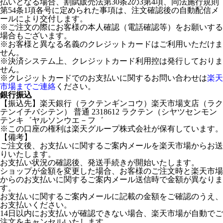
払いとなる場合、割賦販売法第30条2の3第4項、同法施行規則
第54条1項各号に定められた事項は、注文確認後の自動配信メ
ールにより交付します。
※ご注文の際にお客様の本人確認（電話確認等）をお願いする
場合もございます。
※お客様と異なる名義のクレジットカードはご利用いただけま
せん。
※決済システム上、クレジットカード利用控は発行しておりま
せん。
※クレジットカードでのお支払いに関するお問い合わせは
楽天
市場までご連絡
ください。
銀行振込
【振込先】楽天銀行（ラクテンギンコウ）楽天市場支店（ラク
テンイチバシテン） 普通 2318612 ラクテン（シヤツセンモン
テンキ゛ヤルソンウエ－フ゛
※この口座の権利は楽天グループ株式会社が保有しています。
【備考】
ご注文後、お支払いに関するご案内メールを楽天市場からお送
りいたします。
お支払い状況の確認後、発送手続きが開始いたします。
ショップが金額を変更した場合、お客様のご注文時と楽天市場
からのお支払いに関するご案内メール送信時で金額が異なりま
す。
お支払いに関するご案内メールに記載の金額をご確認のうえ、
お支払いください。
14日以内にお支払いが確認できない場合、楽天市場が自動でご
注文をキャンセルいたします。