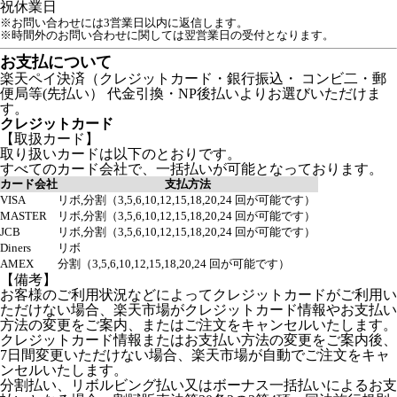
祝
休業日
※お問い合わせには3営業日以内に返信します。
※時間外のお問い合わせに関しては翌営業日の受付となります。
お支払について
楽天ペイ決済（クレジットカード・銀行振込・ コンビ二・郵
便局等(先払い） 代金引換・NP後払いよりお選びいただけま
す。
クレジットカード
【取扱カード】
取り扱いカードは以下のとおりです。
すべてのカード会社で、一括払いが可能となっております。
カード会社
支払方法
VISA
リボ,分割（3,5,6,10,12,15,18,20,24 回が可能です）
MASTER
リボ,分割（3,5,6,10,12,15,18,20,24 回が可能です）
JCB
リボ,分割（3,5,6,10,12,15,18,20,24 回が可能です）
Diners
リボ
AMEX
分割（3,5,6,10,12,15,18,20,24 回が可能です）
【備考】
お客様のご利用状況などによってクレジットカードがご利用い
ただけない場合、楽天市場がクレジットカード情報やお支払い
方法の変更をご案内、またはご注文をキャンセルいたします。
クレジットカード情報またはお支払い方法の変更をご案内後、
7日間変更いただけない場合、楽天市場が自動でご注文をキャ
ンセルいたします。
分割払い、リボルビング払い又はボーナス一括払いによるお支