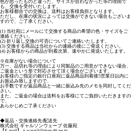
色が思ったものと違った、サイズが合わなかった等の理由で
も、交換を受付いたします。
お客様都合での交換は、送料はお客様負担
となります。
ただし、在庫の状況によっては交換ができない場合もございま
すので、ご了承ください。
(1) 当社宛にメールにて交換する商品の希望の色・サイズをご
連絡ください。
(2) 折り返し交換の可否についてご連絡いたします。
(3) 交換する商品は当社からの連絡の後にご発送ください。
(4) お客様からの商品が到着次第、速やかに発送いたします。
※在庫がない場合について
万一、品切れ等の理由により同製品のご用意ができない場合、
ご返金という形で対応させて頂く場合がございます。
お客様のご指定の銀行口座宛に返品商品到着後5営業日以内に
お振込み致しますので、
お手数ですが返品商品と一緒に振込み先のメモを同封してくだ
さい。
また、ご返金の場合は
送料をお客様にてご負担いただきますの
で、
あらかじめご了承ください
◆返品・交換連絡先/配送先
株式会社 ギャルソンウェーブ 佐藤宛
【E-mail】 g-wave3@river.dti.ne.jp