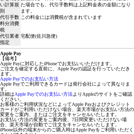
い計算規
た場合でも、代引手数料は上記料金表の金額になり
則
ます。
代引手数
この料金には消費税が含まれています
料分消費
税
代引業者
宅配便(佐川急便)
指定
Apple Pay
【備考】
Apple Payに対応したiPhoneでお支払いいただけます。
ご注文を確定する直前に、Apple Payの認証を行っていただき
ます。
Apple Payでのお支払い方法
Apple Payでご利用できるカードは発行会社によって異なりま
す。
詳細は
Apple Payでのお支払い方法
よりAppleのサイトをご確認
ください。
お客様のご利用状況などによってApple Payおよびクレジット
カードがご利用いただけない場合、楽天市場がお支払い方法の
変更をご案内、またはご注文をキャンセルいたします。
お支払い方法の変更をご案内後、7日間変更いただけない場
合、楽天市場が自動でご注文をキャンセルいたします。
iPhone以外の端末からのご購入時はApple Payをご利用いただく