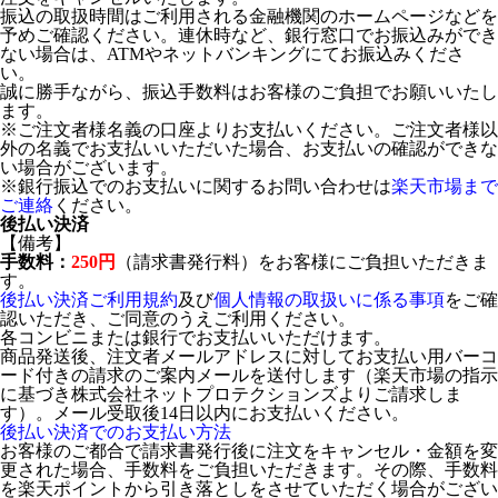
振込の取扱時間はご利用される金融機関のホームページなどを
予めご確認ください。連休時など、銀行窓口でお振込みができ
ない場合は、ATMやネットバンキングにてお振込みくださ
い。
誠に勝手ながら、振込手数料はお客様のご負担でお願いいたし
ます。
※ご注文者様名義の口座よりお支払いください。ご注文者様以
外の名義でお支払いいただいた場合、お支払いの確認ができな
い場合がございます。
※銀行振込でのお支払いに関するお問い合わせは
楽天市場まで
ご連絡
ください。
後払い決済
【備考】
手数料：
250円
（請求書発行料）をお客様にご負担いただきま
す。
後払い決済ご利用規約
及び
個人情報の取扱いに係る事項
をご確
認いただき、ご同意のうえご利用ください。
各コンビニまたは銀行でお支払いいただけます。
商品発送後、注文者メールアドレスに対してお支払い用バーコ
ード付きの請求のご案内メールを送付します（楽天市場の指示
に基づき株式会社ネットプロテクションズよりご請求しま
す）。メール受取後14日以内にお支払いください。
後払い決済でのお支払い方法
お客様のご都合で請求書発行後に注文をキャンセル・金額を変
更された場合、手数料をご負担いただきます。その際、手数料
を楽天ポイントから引き落としをさせていただく場合がござい