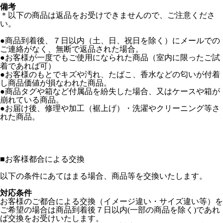
備考
＊以下の商品は返品をお受けできませんので、ご注意くださ
い。
●商品到着後、７日以内（土、日、祝日を除く）にメールでの
ご連絡がなく、無断で返品された場合。
●お客様が一度でもご使用になられた商品（室内に限ったご試
着であれば可）
●お客様のもとでキズや汚れ、たばこ、香水などの匂いが付着
し商品価値が損なわれた商品。
●商品タグや箱など付属品を紛失した場合、又はケースや箱が
崩れている商品。
●お届け後、修理や加工（裾上げ）・洗濯やクリーニング等さ
れた商品。
■
お客様都合による交換
以下の条件にあてはまる場合、商品等を交換いたします。
対応条件
お客様のご都合による交換（イメージ違い・サイズ違い等）を
ご希望の場合は商品到着後７日以内(一部の商品を除く)であれ
ば交換をお受けいたします。