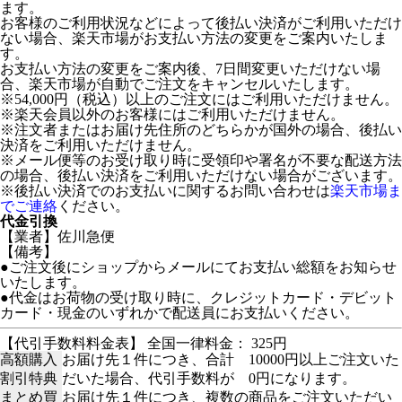
ます。
お客様のご利用状況などによって後払い決済がご利用いただけ
ない場合、楽天市場がお支払い方法の変更をご案内いたしま
す。
お支払い方法の変更をご案内後、7日間変更いただけない場
合、楽天市場が自動でご注文をキャンセルいたします。
※54,000円（税込）以上のご注文にはご利用いただけません。
※楽天会員以外のお客様にはご利用いただけません。
※注文者またはお届け先住所のどちらかが国外の場合、後払い
決済をご利用いただけません。
※メール便等のお受け取り時に受領印や署名が不要な配送方法
の場合、後払い決済をご利用いただけない場合がございます。
※後払い決済でのお支払いに関するお問い合わせは
楽天市場ま
でご連絡
ください。
代金引換
【業者】佐川急便
【備考】
●ご注文後にショップからメールにてお支払い総額をお知らせ
いたします。
●代金はお荷物の受け取り時に、クレジットカード・デビット
カード・現金のいずれかで配送員にお支払いください。
【代引手数料料金表】 全国一律料金： 325円
高額購入
お届け先１件につき、合計 10000円以上ご注文いた
割引特典
だいた場合、代引手数料が 0円になります。
まとめ買
お届け先１件につき、複数の商品をご注文いただい