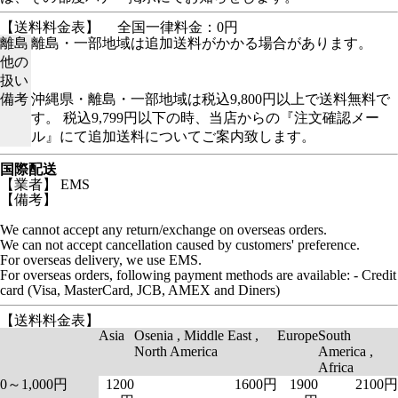
【送料料金表】
全国一律料金：0円
離島
離島・一部地域は追加送料がかかる場合があります。
他の
扱い
備考
沖縄県・離島・一部地域は税込9,800円以上で送料無料で
す。 税込9,799円以下の時、当店からの『注文確認メー
ル』にて追加送料についてご案内致します。
国際配送
【業者】 EMS
【備考】
We cannot accept any return/exchange on overseas orders.
We can not accept cancellation caused by customers' preference.
For overseas delivery, we use EMS.
For overseas orders, following payment methods are available: - Credit
card (Visa, MasterCard, JCB, AMEX and Diners)
【送料料金表】
Asia
Osenia , Middle East ,
Europe
South
North America
America ,
Africa
0～1,000円
1200
1600円
1900
2100円