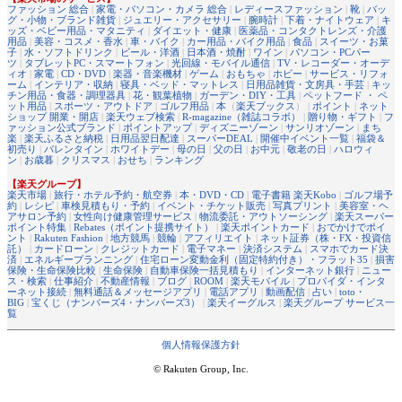
ファッション 総合
|
家電・パソコン・カメラ 総合
|
レディースファッション
|
靴
|
バッ
グ・小物・ブランド雑貨
|
ジュエリー・アクセサリー
|
腕時計
|
下着・ナイトウェア
|
キ
ッズ・ベビー用品・マタニティ
|
ダイエット・健康
|
医薬品・コンタクトレンズ・介護
用品
|
美容・コスメ・香水
|
車・バイク
|
カー用品・バイク用品
|
食品
|
スイーツ・お菓
子
|
水・ソフトドリンク
|
ビール・洋酒
|
日本酒・焼酎
|
ワイン
|
パソコン・PCパー
ツ
|
タブレットPC・スマートフォン
|
光回線・モバイル通信
|
TV・レコーダー・オーデ
ィオ
|
家電
|
CD・DVD
|
楽器・音楽機材
|
ゲーム
|
おもちゃ
|
ホビー
|
サービス・リフォ
ーム
|
インテリア・収納
|
寝具・ベッド・マットレス
|
日用品雑貨・文房具・手芸
|
キッ
チン用品・食器・調理器具
|
花・観葉植物
|
ガーデン・DIY・工具
|
ペットフード ・ ペ
ット用品
|
スポーツ・アウトドア
|
ゴルフ用品
|
本
（
楽天ブックス
） |
ポイント
|
ネット
ショップ 開業・開店
|
楽天ウェブ検索
|
R-magazine（雑誌コラボ）
|
贈り物・ギフト
|
フ
ァッション公式ブランド
|
ポイントアップ
|
ディズニーゾーン
|
サンリオゾーン
|
まち
楽
|
楽天ふるさと納税
|
日用品翌日配達
|
スーパーDEAL
|
開催中イベント一覧
|
福袋＆
初売り
|
バレンタイン
|
ホワイトデー
|
母の日
|
父の日
|
お中元
|
敬老の日
|
ハロウィ
ン
|
お歳暮
|
クリスマス
|
おせち
|
ランキング
【楽天グループ】
楽天市場
|
旅行・ホテル予約・航空券
|
本・DVD・CD
|
電子書籍 楽天Kobo
|
ゴルフ場予
約
|
レシピ
|
車検見積もり・予約
|
イベント・チケット販売
|
写真プリント
|
美容室・ヘ
アサロン予約
|
女性向け健康管理サービス
|
物流委託・アウトソーシング
|
楽天スーパー
ポイント特集
|
Rebates（ポイント提携サイト）
|
楽天ポイントカード
|
おでかけでポイ
ント
|
Rakuten Fashion
|
地方競馬
|
競輪
|
アフィリエイト
|
ネット証券（株・FX・投資信
託）
|
カードローン
|
クレジットカード
|
電子マネー
|
決済システム
|
スマホでカード決
済
|
エネルギープランニング
|
住宅ローン変動金利（固定特約付き）・フラット35
|
損害
保険・生命保険比較
|
生命保険
|
自動車保険一括見積もり
|
インターネット銀行
|
ニュー
ス・検索
|
仕事紹介
|
不動産情報
|
ブログ
|
ROOM
|
楽天モバイル
|
プロバイダ・インタ
ーネット接続
|
無料通話＆メッセージアプリ
|
電話アプリ
|
動画配信
|
占い
|
toto・
BIG
|
宝くじ（ナンバーズ4・ナンバーズ3）
|
楽天イーグルス
|
楽天グループ サービス一
覧
個人情報保護方針
© Rakuten Group, Inc.