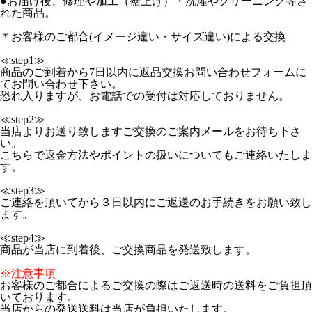
●お届け後、修理や加工（裾上げ）・洗濯やクリーニング等さ
れた商品。
＊お客様のご都合(イメージ違い・サイズ違い)による交換
≪step1≫
商品のご到着から7日以内に返品交換お問い合わせフォームに
てお問い合わせ下さい。
恐れ入りますが、お電話での受付は対応しておりません。
≪step2≫
当店よりお送り致しますご交換のご案内メールをお待ち下さ
い。
こちらで返金方法やポイントの扱いについてもご連絡いたしま
す。
≪step3≫
ご連絡を頂いてから３日以内にご返送のお手続きをお願い致し
ます。
≪step4≫
商品が当店に到着後、ご交換商品を発送致します。
※注意事項
お客様のご都合によるご交換の際はご返送時の送料をご負担頂
いております。
当店からの発送送料は当店が負担いたします。