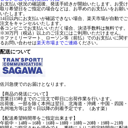
お支払い状況の確認後、発送手続きが開始いたします。お受け
取り希望日をご指定の場合などは、お早めのお支払いをお願い
いたします。
14日以内にお支払いが確認できない場合、楽天市場が自動でご
注文をキャンセルいたします。
各コンビニでお支払いいただく場合、決済手数料は無料です。
※30万円（税込）以上のご注文にはご利用いただけません。
※ファミリーマート、ローソン等（前払）でのお支払いに関す
るお問い合わせは
楽天市場までご連絡
ください。
配送について
佐川急便でのお届けとなります。
【商品の発送について】
営業日15時までのご注文で即日に出荷作業を行います。
出荷後、一部を除く本州は翌日、北海道・沖縄・中国・四国・
九州地方等は翌々日以降の到着予定です。（あす楽）
【配送希望時間帯をご指定出来ます】
午前中・14時～16時・16時～18時・18時～20時・19時～21時
時間をご指定された場合でも、事情によりご指定時間内に配達