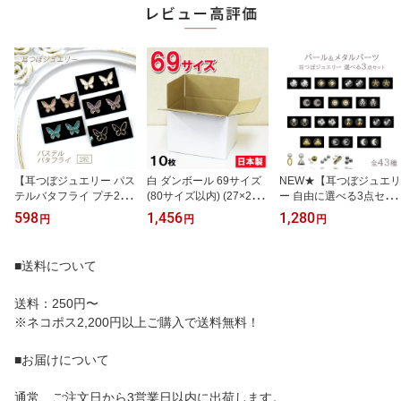
【耳つぼジュエリー パス
白 ダンボール 69サイズ
NEW★【耳つぼジュエリ
テルバタフライ プチ2
(80サイズ以内) (27×22×
ー 自由に選べる3点セッ
粒】選べるカラー/蝶々/
19.5cm)【10枚セット】
ト パール＆メタルパー
598
1,456
1,280
円
円
円
蝶/ちょうちょう/メタル
日本製 梱包用 宅配便 宅
ツ 6粒(2粒×3種)】選べ
バタフライ/デザインスト
急便 ホワイト 段ボール
るカラー/選べるデザイ
ーン/国内産シール使用/
梱包箱 引越し 小物収納
ン/デザインストーン/国
■送料について
チタン粒/金粒/耳つぼシ
No.2
内産シール使用/チタン
ール/耳ツボジュエリー/
粒/金粒/耳つぼシール/耳
耳ツボシール/耳つぼダイ
送料：250円〜
ツボジュエリー/耳ツボシ
エットシール/お試し/耳
ール/耳つぼダイエットシ
※ネコポス2,200円以上ご購入で送料無料！
つぼピアス/取れない
ール/お試し/耳つぼピア
ス
■お届けについて
通常、ご注文日から3営業日以内に出荷します。