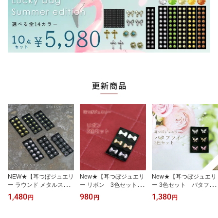
NEW★【耳つぼジュエリ
New★【耳つぼジュエリ
New★【耳つぼジュエリ
ー ラウンド メタルスタ
ー リボン 3色セット
ー 3色セット バタフラ
ッズ 半円 10粒】2mm/
6粒】りぼん/ガーリー/パ
イ 6粒】選べるカラー/
1,480
980
1,380
円
円
円
3mm/5mm/ゴールド/シル
ールテイスト/キュート/
蝶々/蝶/メタルバタフラ
バー/半球/半丸/耳つぼjew
かわいい/デザインストー
イ/デザインストーン/国