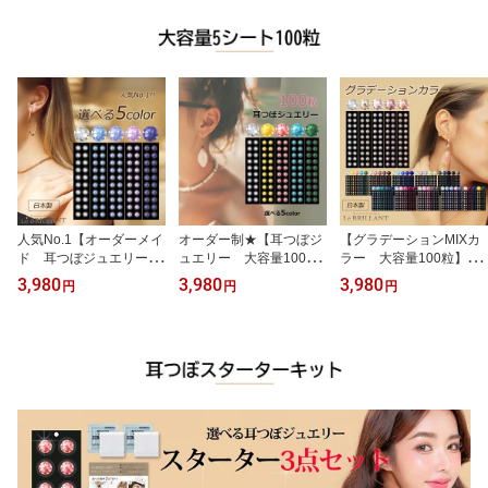
elry/耳ツボジュエリー/耳
ン/国内産シール使用/チ
内産シール使用/チタン
ツボシール/耳つぼダイエ
タン粒/金粒/耳つぼシー
粒/金粒/耳つぼシール/小
ットシール
ル/耳ツボジュエリー/耳
ぶり/耳ツボジュエリー/
ツボシール/耳つぼダイエ
耳ツボシール/耳つぼダイ
ットシール/耳つぼピア
エットシール/お試し/耳
ス/取れない
つぼピアス
人気No.1【オーダーメイ
オーダー制★【耳つぼジ
【グラデーションMIXカ
ド 耳つぼジュエリー
ュエリー 大容量100
ラー 大容量100粒】選
大容量100粒】カラー・
粒】クリスタルガラス使
べる色・サイズ/耳つぼジ
3,980
3,980
3,980
円
円
円
サイズが選べる/チタン
用！選べる色・サイズ/チ
ュエリー/耳つぼシール/
粒/金粒/ミックスカラー/
タン粒/金粒/サイズSS
耳つぼダイエット/耳つぼ
耳つぼマッサージ/リフト
9・SS12・SS16/耳ツボ
ピアス/ミックスカラー/
アップ/国内産/サロン/耳
ジュエリー/耳つぼシー
チタン/金粒/耳ツボジュ
つぼダイエット/耳ツボジ
ル ダイエット/耳ツボダ
エリー/耳ツボシール/サ
ュエリー/肩こり/耳つぼ
イエット/耳つぼダイエッ
ロン/耳ツボピアス/トレ
ピアス/LM5C/日本製
ト/マッサージ/神門/テレ
ンド
ビで紹介