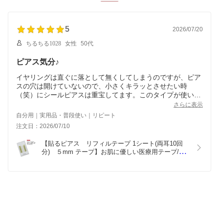
5
2026/07/20
ちるちる1028
女性
50代
ピアス気分♪
イヤリングは直ぐに落として無くしてしまうのですが、ピア
スの穴は開けていないので、小さくキラッとさせたい時
（笑）にシールピアスは重宝してます。このタイプが使いや
すいです。
さらに表示
自分用｜実用品・普段使い｜リピート
注文日：2026/07/10
【貼るピアス　リフィルテープ 1シート(両耳10回
分)　５mm テープ】お肌に優しい医療用テープ/貼
るピアス　シール/イヤリング/イアリング/貼替/貼り
替えテープ/貼替シール/ノンホールピアス/痛くない/
ピアスみたい/貼る　ピアス/金属アレルギー/grace
貼るピアス