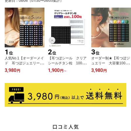
更新日
：
08/06
（07/30〜08/05集計）
ヤリング
がり
るピアス/通販/楽天/レデ
ィース
1
2
3
位
位
位
人気No.1【オーダーメイ
【耳つぼシール クリア
オーダー制★【耳つぼジ
ド 耳つぼジュエリー
シールチタン粒 100粒/
ュエリー 大容量100
大容量100粒】カラー・
200粒】【安心の国内
粒】クリスタルガラス使
3,980
1,900
3,980
円
円
～
円
サイズが選べる/チタン
産】【全身にも使える】
用！選べる色・サイズ/チ
粒/金粒/ミックスカラー/
耳つぼ シール/耳つぼダ
タン粒/金粒/サイズSS
耳つぼマッサージ/リフト
イエット シール/耳ツボ
9・SS12・SS16/耳ツボ
アップ/国内産/サロン/耳
シール/耳つぼジュエリ
ジュエリー/耳つぼシー
つぼダイエット/耳ツボジ
ー シール/透明/リフト
ル ダイエット/耳ツボダ
ュエリー/肩こり/耳つぼ
アップ/目立たない/ダイ
イエット/耳つぼダイエッ
ピアス/LM5C/日本製
エット/日本製シール
ト/マッサージ/神門/テレ
ビで紹介