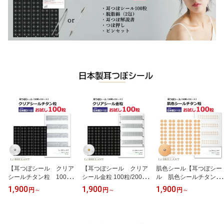
【耳つぼシール クリア
【耳つぼシール クリア
肌色シール【耳つぼシー
シールチタン粒 100粒/
シール金粒 100粒/200
ル 肌色シールチタン
200粒】【安心の国内
粒】【安心の国内産】ク
チタン粒】【100粒/200
1,900
1,900
1,900
円
～
円
～
円
～
産】【全身にも使える】
リア金粒/耳つぼシール/
粒】【純チタン】【安心
耳つぼ シール/耳つぼダ
透明シール/黒 台紙/ダ
の日本製シール】肌色で
イエット シール/耳ツボ
イエットシール/耳ツボシ
目立ちにくい♪耳つぼシ
シール/耳つぼジュエリ
ール/耳つぼ シール/耳
ール/耳ツボシール/耳つ