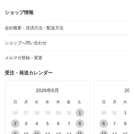
ショップ情報
会社概要・決済方法・配送方法
ショップへ問い合わせ
メルマガ登録・変更
受注・発送カレンダー
2026年8月
20
日
月
火
水
木
金
土
日
月
火
26
27
28
29
30
31
1
30
31
1
2
3
4
5
6
7
8
6
7
8