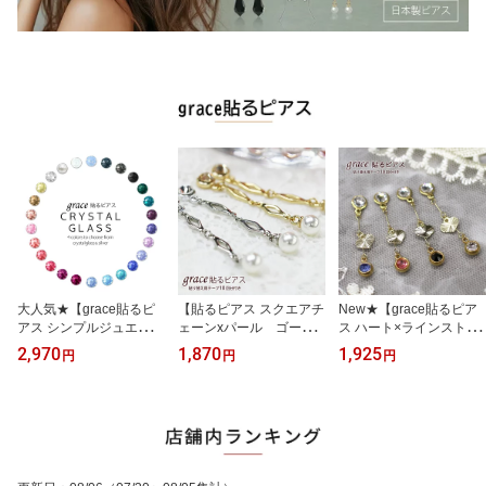
大人気★【grace貼るピ
【貼るピアス スクエアチ
New★【grace貼るピア
アス シンプルジュエリー
ェーンxパール ゴール
ス ハート×ラインストー
選べる4色 シルバー土台
ド/シルバー】貼り替え用
ン ゴールド】貼り替え
2,970
1,870
1,925
円
円
円
】【4セット】貼り替え
テープ付き！選べるカラ
用テープ付き！揺れるデ
用テープ付き！クリスタ
ー/揺れるデザイン/ノン
ザイン/ノンホールピア
ルガラス採用/全28色/ノ
ホールピアス/シールピア
ス/シールピアス/ピアス
ンホールピアス/ラインス
ス/イヤリング/アクセサ
シール/ハートチャーム/
トーン/パール/シールピ
リー/クリスタル/貼るだ
イヤリング/アクセサリ
アス/ピアスみたい/痛く
けピアス/grace貼るピア
ー/クリスタル/貼るだけ
ない/ピアスに見える/イ
ス/貼る ピアス/ぶら下
ピアス/貼る ピアス/貼