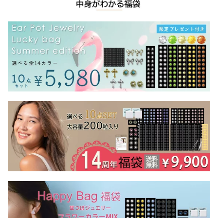
ー シール/透明/リフト
ツボ シール/耳つぼジュ
ぼダイエット シール/ジ
アップ/目立たない/ダイ
エリー/目立たない/話題
ュエリーなし/耳つぼジュ
エット/日本製シール
のジュエリーシール
エリシール/人気