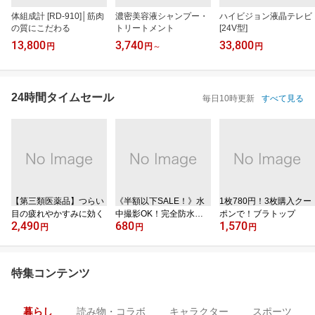
体組成計 [RD-910]│筋肉
濃密美容液シャンプー・
ハイビジョン液晶テレビ
の質にこだわる
トリートメント
[24V型]
13,800
3,740
33,800
円
円
～
円
24時間タイムセール
毎日10時更新
すべて見る
【第三類医薬品】つらい
《半額以下SALE！》水
1枚780円！3枚購入クー
目の疲れやかすみに効く
中撮影OK！完全防水ケ
ポンで！ブラトップ
2,490
680
1,570
ース
円
円
円
特集コンテンツ
暮らし
読み物・コラボ
キャラクター
スポーツ