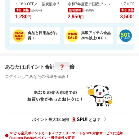
＼18％OFF／ 強炭酸水 500ml×24本 富士山の天然水使用！ラベルレスでゴミ捨ても楽
令和7年度産☆国産ブレンド米5kgがお買い得！【楽天オリジナル】
1,580円
3,150円
3,
割引価格
割引価格
割引価格
1,280
2,950
3,500
円
円
円
食品と日用品がお
掲載アイテム全品
日
得！
20%以上OFF！
ポ
?
あなたはポイント
合計
倍
ログインしてあなたの倍率を確認！
ポイント最大
18.5
倍
!
とは？
7/1から楽天ポイントカード＋ファミリーマートをSPU対象サービスに追加、
Rakuten Pashaのポイント獲得条件を変更