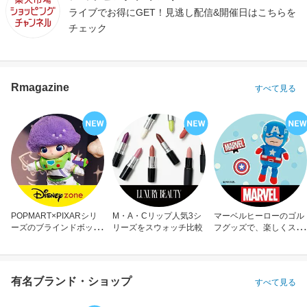
ライブでお得にGET！見逃し配信&開催日はこちらを
チェック
Rmagazine
すべて見る
POPMART×PIXARシリ
M・A・Cリップ人気3シ
マーベルヒーローのゴル
ーズのブラインドボック
リーズをスウォッチ比較
フグッズで、楽しくスコ
ス
アアップ！
有名ブランド・ショップ
すべて見る