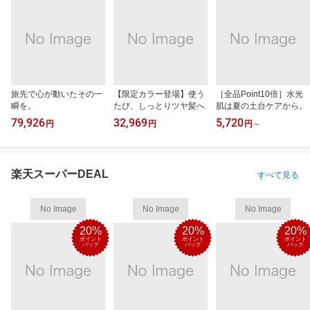
旅先で心が動いたその一
【限定カラー登場】使う
［全品Point10倍］水光
瞬を。
たび、しっとりツヤ髪へ
肌は夏の土台ケアから。
79,926
32,969
5,720
円
円
円
～
楽天スーパーDEAL
すべて見る
No Image
No Image
No Image
20%
20%
20%
ポイント
ポイント
ポイント
バック
バック
バック