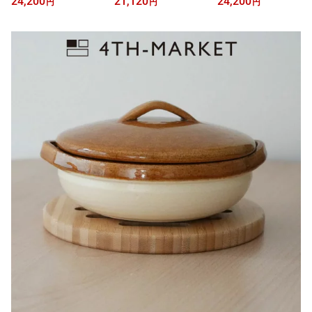
24,200
21,120
24,200
円
円
円
熱陶器 直火専用 ガス火
ま工房 ご飯土鍋 炊飯土
熱陶器 直火専用 ガス火
対応 虎 トラ ルーン文字
鍋 耐熱陶器 直火対応 電
対応 ベアー クマ 熊 ルー
北欧デザイン Kaamos 土
子レンジ対応 二重蓋 ク
ン文字 北欧デザイン Kaa
鍋 手作り ハンドメイド
マ 熊 サケ 鮭 北欧デザイ
mos 土鍋 手作り ハンド
鍋料理 寄せ鍋 湯豆腐 お
ン カーモス 手作り ハン
メイド 鍋料理 おしゃれ
しゃれ土鍋 縁起物 ギフ
ドメイド 一人用 二人用
土鍋 縁起物 新築祝い 結
ト 結婚祝い 新築祝い
おこげ ごはん鍋 新生活
婚祝い ギフト
結婚祝い ギフト