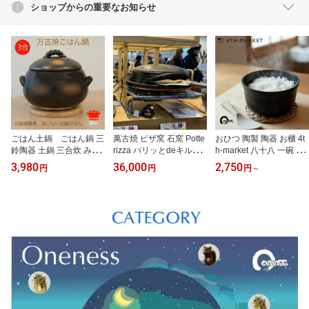
ショップからの重要なお知らせ
ごはん土鍋 ごはん鍋 三
萬古焼 ピザ窯 石窯 Potte
おひつ 陶製 陶器 お櫃 4t
鈴陶器 土鍋 三合炊 みす
rizza パリッとdeキルン
h-market 八十八 一碗 日
ず ごはん鍋 3合 ご飯土鍋
薪ストーブRS-41セット
本製 萬古焼 電子レンジ
3,980
36,000
2,750
円
円
円
～
3合炊き みすずのごはん
窯焼きピザオーブン 携帯
対応 ご飯保存容器 一人
鍋 万古焼 直火専用 ご飯
型ピザ窯 ポータブル 石
用 1膳用 1合半 やそう
3合 どなべ 直火 レンジ
窯風 アウトドアピザオー
はち ごはん保存 レンジ
対応 鍋 日本製土鍋 土鍋
ブン 庭 キャンプ用 家庭
対応 冷蔵保存 温め直し
炊飯用 ご飯を炊く鍋 萬
用 本格ピザ窯 遠赤外線 3
耐熱 保存鉢 飯器 おしゃ
古焼ご飯土鍋 小型 三鈴
00℃ 高温調理 バーベキ
れ 白 黒 フォースマーケ
ご飯鍋 炊飯土鍋 ガス 萬
ュー オーブン ピザ釜 日
ット ギフト 白 黒 万
古焼 おすすめ
本製
古焼 萬古焼