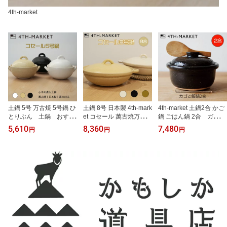
4th-market
土鍋 5号 万古焼 5号鍋 ひ
土鍋 8号 日本製 4th-mark
4th-market 土鍋2合 かご
とりぶん 土鍋 おすす
et コセール 萬古焼万古焼
鍋 ごはん鍋 2合 ガス火
めコセール 日本製土鍋
浅型 鍋料理用 直火専用
専用 萬古焼 日本製 ご飯
5,610
8,360
7,480
円
円
円
小さい ばんこやき 日本
ガス火 遠赤外線 家族用
鍋 土鍋 炊飯鍋 内蓋付き
製 一人暮らし 土鍋 お
卓上鍋 デザイン土鍋 鍋
ごはん土鍋 炊飯土鍋 ご
すすめ 直火 デザイン
湯豆腐 寄せ鍋 すき焼き
飯釜 ご飯釜 2合炊き 直火
シンプル 直火鍋 おしゃ
シチュー スープ 鍋用土
対 耐熱陶器 約205×H140
れ 萬古焼土鍋 ご飯も炊
鍋 プレゼント ギフト 和
mm 1200cc 米2合万古焼
ける土鍋 小さめ オーブ
食器 調理器具 IH不可 す
炊飯器 ご飯がおいしい
ン コンパクト 料理 ブラ
き焼き鍋 フォースマーケ
ごはん 炊き込みご飯 お
ンド 贈り物
ット どなべ 土鍋8号
かゆ 煮物 ギフト 0-1442
2