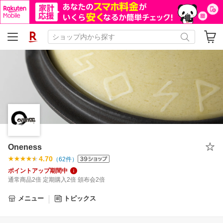
Oneness
4.70
（
62
件）
ポイントアップ期間中
通常商品2倍 定期購入2倍 頒布会2倍
メニュー
トピックス