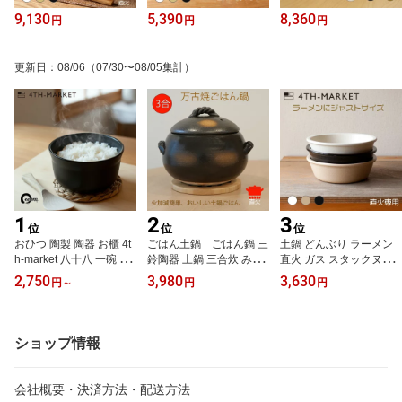
9,130
5,390
8,360
円
円
円
更新日
：
08/06
（07/30〜08/05集計）
1
2
3
位
位
位
おひつ 陶製 陶器 お櫃 4t
ごはん土鍋 ごはん鍋 三
土鍋 どんぶり ラーメン
h-market 八十八 一碗 日
鈴陶器 土鍋 三合炊 みす
直火 ガス スタックヌー
本製 萬古焼 電子レンジ
ず ごはん鍋 3合 ご飯土鍋
ドル ラーメン鍋 一人用
2,750
3,980
3,630
円
～
円
円
対応 ご飯保存容器 一人
3合炊き みすずのごはん
鍋料理 レンジ そのまま
用 1膳用 1合半 やそう
鍋 万古焼 直火専用 ご飯
食べれる ひとり どんぶ
はち ごはん保存 レンジ
3合 どなべ 直火 レンジ
り鍋 鍋 おしゃれ 一人鍋
対応 冷蔵保存 温め直し
対応 鍋 日本製土鍋 土鍋
日本製 一人用鍋 レンジ
ショップ情報
耐熱 保存鉢 飯器 おしゃ
炊飯用 ご飯を炊く鍋 萬
用鍋 レンジなべ 耐熱陶
れ 白 黒 フォースマーケ
古焼ご飯土鍋 小型 三鈴
器 シンプル 雑炊 スープ
ット ギフト 白 黒 万
ご飯鍋 炊飯土鍋 ガス 萬
味噌汁 うどん 蕎麦 4th-m
会社概要・決済方法・配送方法
古焼 萬古焼
古焼 おすすめ
arket フォースマーケッ