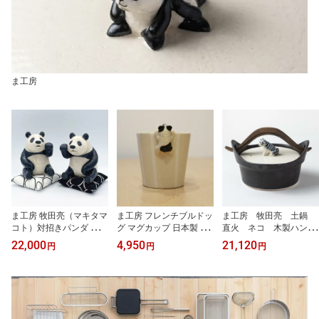
ま工房
ま工房 牧田亮（マキタマ
ま工房 フレンチブルドッ
ま工房 牧田亮 土鍋
コト）対招きパンダ 陶器
グ マグカップ 日本製 手
直火 ネコ 木製ハンド
置物 日本製 ハンドメイ
作り 作家もの 犬モチー
ル 土鍋 手作 作家 料
22,000
4,950
21,120
円
円
円
ド 招きパンダ 縁起物 開
フ 陶器 マグ カップ 可愛
理 贈り物 日本製 猫の取
運 招福 商売繁盛 インテ
い 癒し コーヒーカップ
手 かわいい 遠赤外線
リア かわいい パンダ置
ティーカップ ギフト プ
効果 鍋もの スープ
物 座布団付き ギフト プ
レゼント フレンチブル
味噌汁 シチュー 土
レゼント 開店祝い 引越
牧田
鍋 耐熱陶器 おいし
し祝い 新築祝い 誕生日
い 牧田亮 おしゃれ