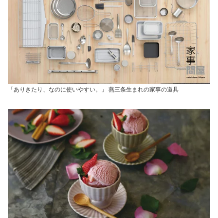
贈り物 玄関飾り 作家 癒
手作り デザイン 匠の
し オブジェ 幸運アイテ
技 土鍋
ム
「ありきたり、なのに使いやすい。」 燕三条生まれの家事の道具