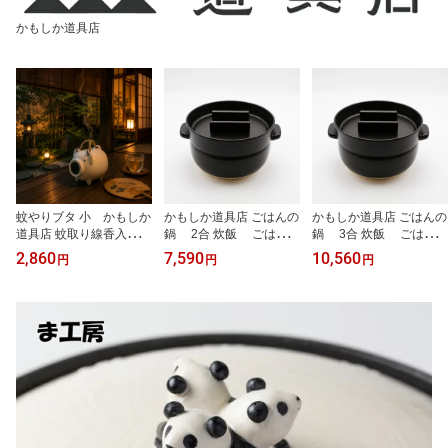
かもしか道具店
蚊やりブタ 小 かもしか
かもしか道具店 ごはんの
かもしか道具店 ごはんの
道具店 蚊取り線香入れ
鍋 2合 炊飯 ごはん
鍋 3合 炊飯 ごはん
蚊遣り器 蚊やり豚 日本
日本製 ふたりぶん
日本製
2,860
7,590
10,560
円
円
円
製 萬古焼 半磁器 陶器 蚊
取り線香ホルダー 玄関
ベランダ 庭 縁側 アウト
ドア 夏の虫よけ おしゃ
れ 白 黒 グレー ギフト プ
レゼント 万古焼