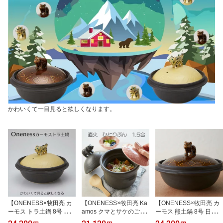
かわいくて一目見ると欲しくなります。
【ONENESS×牧田亮 カ
【ONENESS×牧田亮 Ka
【ONENESS×牧田亮 カ
ーモス トラ土鍋 8号 日本
amos クマとサケのごは
ーモス 熊土鍋 8号 日本
製】ま工房 作家もの 耐
ん鍋 1.5合炊き 日本製】
製】ま工房 作家もの 耐