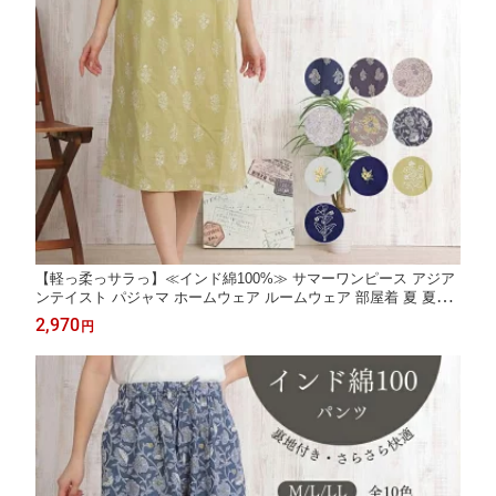
【軽っ柔っサラっ】≪インド綿100%≫ サマーワンピース アジア
ンテイスト パジャマ ホームウェア ルームウェア 部屋着 夏 夏用
涼しい 薄手 肌に優しい ゆったり レディース 体型カバー 妊婦 マ
2,970
円
タニティ おしゃれ かわいい