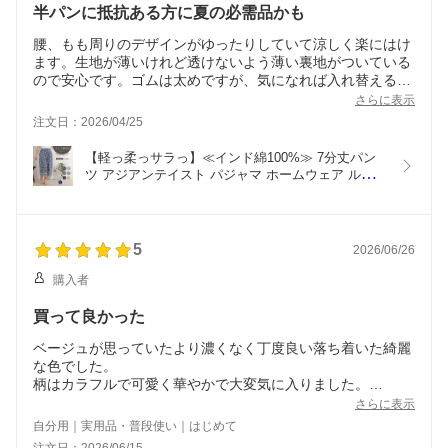
半パンに抵抗ある方に夏の必需品かも
腰、もも周りのデザインがゆったりしていて涼しく楽にはけ
ます。生地が薄いけれど透けないよう薄い裏地がついている
ので安心です。ゴムは太めですが、気になれば入れ替えるの
も簡単そうです。
さらに表示
注文日：2026/04/25
【軽っ柔っサラっ】≪インド綿100%≫ 7分丈パン
ツ アジアンテイスト パジャマ ホームウェア ルーム
ウェア 部屋着 旅行着 夏 夏用 涼しい 薄手 ゆったり 
レディース おしゃれ かわいい 刺繍 プリント イン
ド綿 綿 コットン
5
2026/06/26
購入者
買って良かった
ベージュが思っていたより濃くなく丁度良い落ち着いた綺麗
な色でした。
柄はカラフルで可愛く華やかで大変気に入りました。
素材もシワになりにくく扱いやすいです。
さらに表示
周囲の人たちからは可愛いと大好評でした。
自分用｜実用品・普段使い｜はじめて