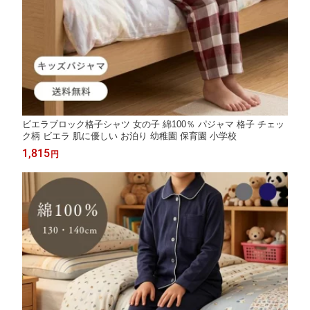
ビエラブロック格子シャツ 女の子 綿100％ パジャマ 格子 チェッ
ク柄 ビエラ 肌に優しい お泊り 幼稚園 保育園 小学校
1,815
円