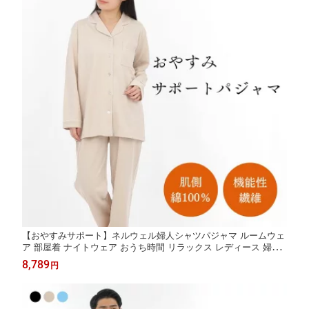
【おやすみサポート】ネルウェル婦人シャツパジャマ ルームウェ
ア 部屋着 ナイトウェア おうち時間 リラックス レディース 婦人
ミセス ダンボール パジャマ 無地 シャツ 前開き 上下セット 鉱石
8,789
円
睡眠 寝不足 サポート 綿 肌に優しい 長袖 プレゼント ギフト 贈り
物