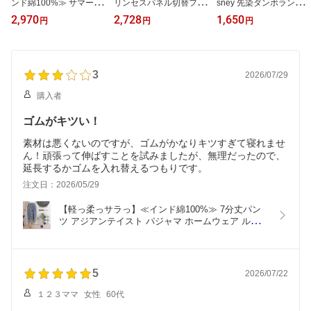
ンド綿100%≫ サマーワ
リンセスパネル切替フリ
sney 先染ダンボラン型
ンピース アジアンテイス
ルシャツ ディズニー 1
エプロン 軽量 速乾 かぶ
2,970
2,728
1,650
円
円
円
ト パジャマ ホームウェ
00 110 120 Disney プ
るだけ かぶる 保育士 保
ア ルームウェア 部屋着
リンセス アリエル ラ
育園 幼稚園 実習 作業用
夏 夏用 涼しい 薄手 肌に
プンツェル ベル オー
仕事用 キャラクター Dis
優しい ゆったり レディ
ロラ姫 フリフリ かわ
ney ディズニー ダンボ
ース 体型カバー 妊婦 マ
3
いい プレゼント 贈り
おしゃれ かわいい 大き
2026/07/29
タニティ おしゃれ かわ
物 パジャマ ルームウ
いサイズ ゆったり ポケ
購入者
いい
ェア 部屋着 女の子 お
ット サイドボタン
泊り
ゴムがキツい！
素材は悪くないのですが、ゴムがかなりキツすぎて寝れませ
ん！頑張って伸ばすことを試みましたが、無理だったので、
延長するかゴムを入れ替えるつもりです。
注文日：2026/05/29
【軽っ柔っサラっ】≪インド綿100%≫ 7分丈パン
ツ アジアンテイスト パジャマ ホームウェア ルーム
ウェア 部屋着 旅行着 夏 夏用 涼しい 薄手 ゆったり 
レディース おしゃれ かわいい 刺繍 プリント イン
ド綿 綿 コットン
5
2026/07/22
１２３ママ
女性
60代