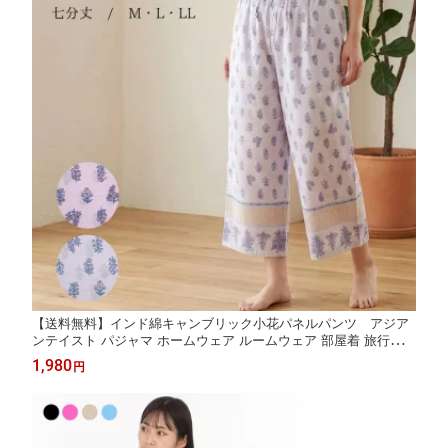
【送料無料】インド綿キャンブリック小花パネルパンツ アジア
ンテイスト パジャマ ホームウェア ルームウェア 部屋着 旅行着
夏 夏用 涼しい 薄手 肌に優しい ゆったり レディース おしゃれ か
1,980
円
わいい プリント インド綿 綿 コットン indiancotton-pants 3111
25