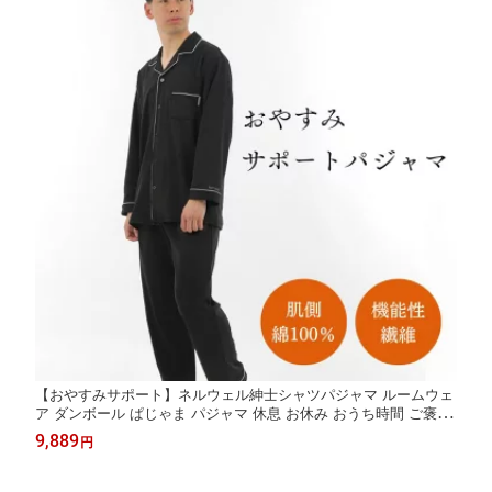
【おやすみサポート】ネルウェル紳士シャツパジャマ ルームウェ
ア ダンボール ぱじゃま パジャマ 休息 お休み おうち時間 ご褒美
綿100 肌に優しい コットン 無地 シャツ シンプル 血行促進 鉱石
9,889
円
睡眠 寝不足 サポート 長袖 プレゼント 贈り物 461096