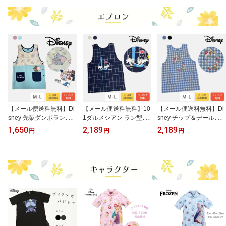
【メール便送料無料】Di
【メール便送料無料】10
【メール便送料無料】Di
sney 先染ダンボラン型
1ダルメシアン ラン型 エ
sney チップ＆デールラ
エプロン 軽量 速乾 かぶ
プロン 軽量 速乾 かぶる
ン型 エプロン 軽量 速乾
1,650
2,189
2,189
円
円
円
るだけ かぶる 保育士 保
だけ かぶる 保育士 保育
かぶるだけ かぶる 保育
育園 幼稚園 実習 作業用
園 幼稚園 実習 作業用 仕
士 保育園 幼稚園 実習 作
仕事用 キャラクター Dis
事用 キャラクター Disne
業用 仕事用 キャラクタ
ney ディズニー ダンボ
y ディズニー ダルメシア
ー Disney ディズニー チ
おしゃれ かわいい 大き
ン 101匹わんちゃん モノ
ップ デール おしゃれ か
いサイズ ゆったり ポケ
クロ シンプル おしゃれ
わいい ゆったり ポケッ
ット サイドボタン
かわいい ゆったり ポケ
ト サイドボタン
ット サイドボタン