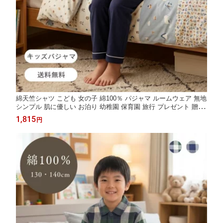
綿天竺シャツ こども 女の子 綿100％ パジャマ ルームウェア 無地
シンプル 肌に優しい お泊り 幼稚園 保育園 旅行 プレゼント 贈り
物 130 140 チャコール ネイビー
1,815
円