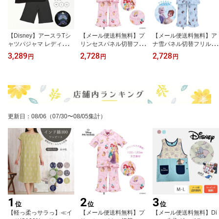
【Disney】アースラTシ
【メール便送料無料】プ
【メール便送料無料】ア
ャツパジャマ レディース
リンセスパネル切替フリ
ナ雪パネル切替フリルシ
メンズ 男女兼用 キャラ
ルシャツ ディズニー 1
ャツ 100 110 120 ディ
3,289
2,728
2,728
円
円
円
クター アースラ ディズ
00 110 120 Disney プ
ズニー プリンセス ア
ニー Disney ヴィランズ
リンセス アリエル ラ
ナ雪 アナ エルサ オ
ホームウェア ルームウェ
プンツェル ベル オー
ラフ フリフリ かわい
ア 部屋着 夏 ゆったり お
ロラ姫 フリフリ かわ
い プレゼント 贈り
しゃれ かわいい ブラッ
いい プレゼント 贈り
物 パジャマ ルームウ
ク ネイビー リラックス
物 パジャマ ルームウ
ェア 部屋着 女の子 お
天竺
ェア 部屋着 女の子 お
泊り
更新日
：
08/06
（07/30〜08/05集計）
泊り
1
2
3
位
位
位
【軽っ柔っサラっ】≪イ
【メール便送料無料】プ
【メール便送料無料】Di