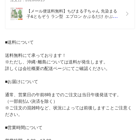
注文日：2026/06/15
【メール便送料無料】ちびまる子ちゃん 先染まる
子&ともぞう ラン型  エプロン かぶるだけ かぶる 
保育士 保育園 幼稚園 キャラクター ちびまる子ちゃ
ん まる子 ともぞう おしゃれ かわいい ゆったり ポ
ケット サイドボタン
■送料について
送料無料にて承っております！
※ただし、沖縄･離島については送料が発生します。
詳しくは会社概要の配送ページにてご確認ください。
■お届けについて
通常、営業日の午前8時までのご注文は当日午後発送です。
（一部前払い決済を除く）
※ご注文の混雑時など、状況によっては前後しますことご注意く
ださい。
■営業時間について