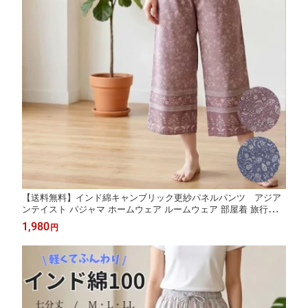
【送料無料】インド綿キャンブリック更紗パネルパンツ アジア
ンテイスト パジャマ ホームウェア ルームウェア 部屋着 旅行着
夏 夏用 涼しい 薄手 肌に優しい ゆったり レディース おしゃれ か
1,980
円
わいい プリント インド綿 綿 コットン indiancotton-pants 311135