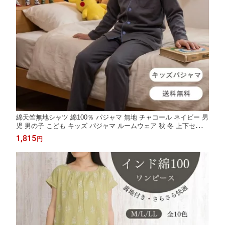
綿天竺無地シャツ 綿100％ パジャマ 無地 チャコール ネイビー 男
児 男の子 こども キッズ パジャマ ルームウェア 秋 冬 上下セット
肌に優しい お泊り 幼稚園 保育園 小学校
1,815
円