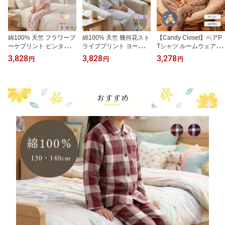
綿100% 天竺 フラワーブ
綿100% 天竺 幾何花スト
【Candy Closet】ベアP
ーケプリント ピンタック
ライププリント ヨーク衿
Tシャツ ルームウェア ぱ
フリル 7分袖 8分丈パン
7分袖 8分丈パンツ 前開
じゃま パジャマ 上下セ
3,828
3,828
3,278
円
円
円
ツ 前開き レディースパ
き レディースパジャマ
ット 可愛い クマ ベア 動
ジャマ
物 アニマル 秋 ストレッ
チ 天竺 レディース お泊
り 修学旅行 旅行 プレゼ
ント 贈り物 181106