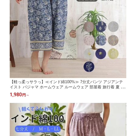
【軽っ柔っサラっ】≪インド綿100%≫ 7分丈パンツ アジアンテ
イスト パジャマ ホームウェア ルームウェア 部屋着 旅行着 夏 夏
用 涼しい 薄手 肌に優しい ゆったり レディース おしゃれ かわい
1,980
円
～
い 刺繍 プリント インド綿 綿 コットン