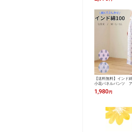
ア 部屋着 夏 夏用 涼
しい ゆったり レディ
妊婦 マタニティ おし
【送料無料】インド
小花パネルパンツ 
パジャマ ホームウェ
1,980
円
部屋着 旅行着 夏 夏用
に優しい ゆったり レ
れ かわいい プリント
ットン indiancotton-