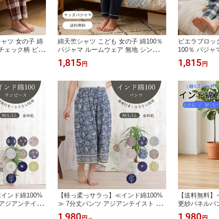
ャツ 女の子 綿
綿天竺シャツ こども 女の子 綿100％
ビエラブロック
 チェック柄 ビエ
パジャマ ルームウェア 無地 シンプル
100％ パジャ
 幼稚園 保育園
肌に優しい お泊り 幼稚園 保育園 旅
ラ 肌に優しい
1,815
1,815
円
円
行 プレゼント 贈り物 130 140 チャコ
小学校
ール ネイビー
インド綿100%
【軽っ柔っサラっ】≪インド綿100%
【送料無料】
 アジアンテイス
≫ 7分丈パンツ アジアンテイスト パ
更紗パネルパ
ェア ルームウェ
ジャマ ホームウェア ルームウェア 部
パジャマ ホー
1,980
1,980
円
～
円