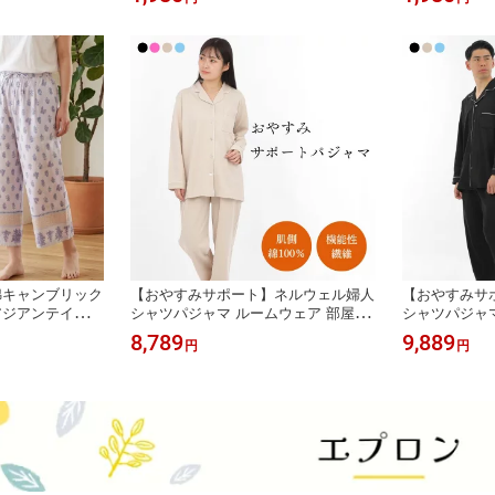
しい 薄手 肌に優
屋着 旅行着 夏 夏用 涼しい 薄手 肌に
部屋着 旅行着 
ース 体型カバー
優しい ゆったり レディース おしゃれ
に優しい ゆっ
ゃれ かわいい
かわいい 刺繍 プリント インド綿 綿
れ かわいい 
コットン
ットン indianco
綿キャンブリック
【おやすみサポート】ネルウェル婦人
【おやすみサ
アジアンテイスト
シャツパジャマ ルームウェア 部屋着
シャツパジャマ
ア ルームウェア
ナイトウェア おうち時間 リラックス
ール ぱじゃま
8,789
9,889
円
円
 涼しい 薄手 肌
レディース 婦人 ミセス ダンボール
おうち時間 ご
ディース おしゃ
パジャマ 無地 シャツ 前開き 上下セ
コットン 無地
 インド綿 綿 コ
ット 鉱石 睡眠 寝不足 サポート 綿 肌
促進 鉱石 睡
pants 311125
に優しい 長袖 プレゼント ギフト 贈
プレゼント 贈り
り物