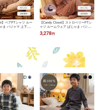
oset】ベアPTシャツ ルー
【Candy Closet】ストロベリーPTシ
【Can
ゃま パジャマ 上下セッ
ャツ ルームウェア ぱじゃま パジャマ
スーツ
 ベア 動物 アニマル 秋
上下セット 可愛い イチゴ ストロベリ
マ 上
3,278
3,27
円
竺 レディース お泊り
ー スイーツ 秋 ストレッチ 天竺 レデ
ト ラ
 プレゼント 贈り物 18
ィース お泊り 修学旅行 旅行 プレゼ
レッチ
ント 贈り物 181116
旅行 
6