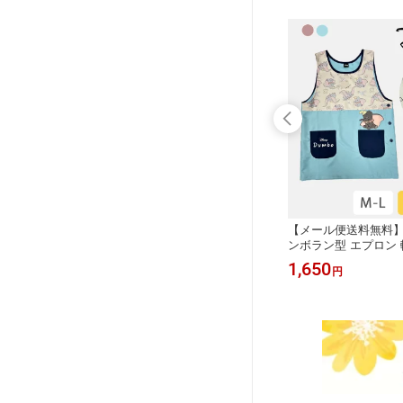
る子ちゃ
【メール便送料無料】ちびまる子ちゃ
【メール便送料無料】Di
 エプロ
ん 先染まる子&ともぞう ラン型 エプ
ンボラン型 エプロン 
る 保育
ロン 軽量 速乾 かぶるだけ かぶる 保
るだけ かぶる 保育士
2,189
1,650
円
円
 仕事用
育士 保育園 幼稚園 実習 作業用 仕事
実習 作業用 仕事用 キ
ん まる
用 キャラクター ちびまる子ちゃん ま
ney ディズニー ダン
 ゆった
る子 ともぞう おしゃれ かわいい ゆ
いい 大きいサイズ ゆ
ったり ポケット サイドボタン
サイドボタン