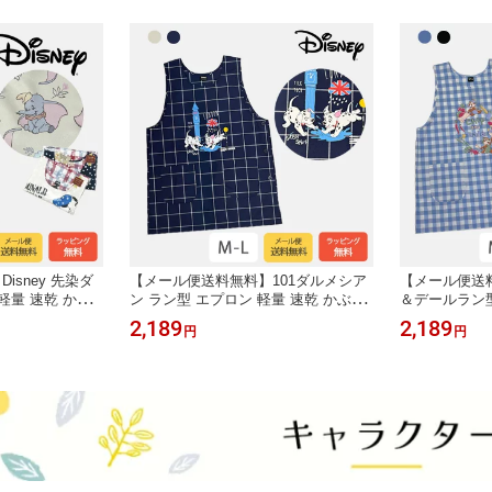
sney 先染ダ
【メール便送料無料】101ダルメシア
【メール便送料
軽量 速乾 かぶ
ン ラン型 エプロン 軽量 速乾 かぶる
＆デールラン型
 保育園 幼稚園
だけ かぶる 保育士 保育園 幼稚園 実
かぶるだけ か
2,189
2,189
円
円
ャラクター Dis
習 作業用 仕事用 キャラクター Disne
稚園 実習 作
ボ おしゃれ かわ
y ディズニー ダルメシアン 101匹わん
ー Disney
ったり ポケット
ちゃん モノクロ シンプル おしゃれ
おしゃれ かわ
かわいい ゆったり ポケット サイドボ
サイドボタン
タン