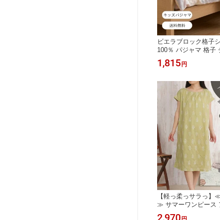
ビエラブロック格子シ
100％ パジャマ 格子
ラ 肌に優しい お泊り
1,815
円
小学校
【軽っ柔っサラっ】≪
≫ サマーワンピース
ト パジャマ ホームウ
2,970
円