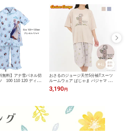
料無料】アナ雪パネル切
おさるのジョージ天竺5分袖Tスーツ
【送料
100 110 120 ディズ
ルームウェア ぱじゃま パジャマ かわ
ャマ 
セス アナ雪 アナ エ
いい キャラクター おさるのジョージ
ポチャ
3,190
2,31
円
 フリフリ かわいい
半袖 お泊り 修学旅行 プレゼント 贈
ジミー
贈り物 パジャマ ルー
り物 170046
わいい
着 女の子 お泊り