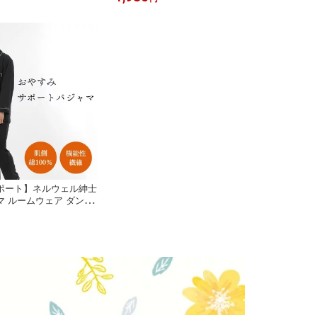
夏 夏用 涼しい 薄手 肌
ア 部屋着 旅行着 夏 夏用 涼しい 薄手
たり レディース おしゃ
肌に優しい ゆったり レディース おし
プリント インド綿 綿 コ
ゃれ かわいい プリント インド綿 綿
tton-pants 311135
コットン indiancotton-pants 31111
5
ポート】ネルウェル紳士
 ルームウェア ダンボ
 パジャマ 休息 お休み
褒美 綿100 肌に優しい
 シャツ シンプル 血行
眠 寝不足 サポート 長袖
物 461096