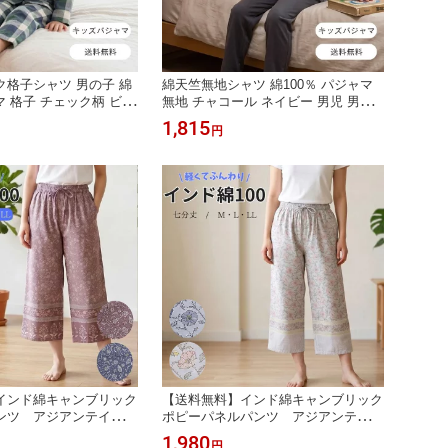
格子シャツ 男の子 綿
綿天竺無地シャツ 綿100％ パジャマ
マ 格子 チェック柄 ビエ
無地 チャコール ネイビー 男児 男の
 お泊り 幼稚園 保育園
子 こども キッズ パジャマ ルームウ
1,815
円
ェア 秋 冬 上下セット 肌に優しい お
泊り 幼稚園 保育園 小学校
インド綿キャンブリック
【送料無料】インド綿キャンブリック
ンツ アジアンテイスト
ポピーパネルパンツ アジアンテイス
ムウェア ルームウェア
ト パジャマ ホームウェア ルームウェ
1,980
円