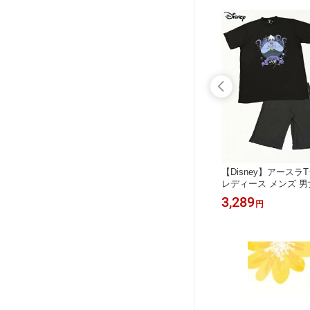
物 キャ
【送料無料】プレゼント 贈り物 キャ
【Disney】アース
ャマ おジ
ラクター ルームウェア おジャ魔女ど
レディース メンズ 男
総柄PT
れみ TRパイルなりきりワンピース ど
ター アースラ ディズニー
2,860
3,289
円
円
 マジョリ
れみ はづき あいこ マジョリカ ララ
ィランズ ホームウェ
袖 フリル
おんぷ ぽっぷ パイル ワンピース 夏
部屋着 夏 ゆったり 
パイピング
かわいい フリル リボン ピンク イエ
い ブラック ネイビー
ロー 8800240
竺