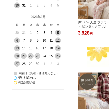
30
31
1
2
3
4
5
2026年9月
ンフリーゼ柄
【Candy Closet】ビションフリーゼT
綿100% 天竺 フラ
日
月
火
水
木
金
土
ま パジャ
スーツ ルームウェア ぱじゃま パジャ
ト ピンタックフリル 
ョンフリー
マ 上下セット 可愛い 犬 ビションフ
ツ 前開き レディー
3,828
3,828
30
31
1
2
3
4
5
円
円
 夏 レデ
リーゼ 動物 アニマル 半袖 ハーフ
 プレゼ
パンツ 夏 レディース お泊り 修学旅
6
7
8
9
10
11
12
行 旅行 プレゼント 贈り物 171136
13
14
15
16
17
18
19
20
21
22
23
24
25
26
27
28
29
30
1
2
3
休業日（受注・発送対応なし）
受注対応のみ
発送対応のみ