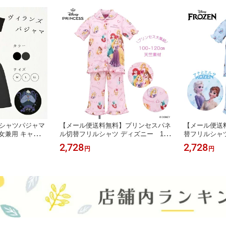
ラTシャツパジャマ
【メール便送料無料】プリンセスパネ
【メール便送
女兼用 キャラク
ル切替フリルシャツ ディズニー 100
替フリルシャツ 
 Disney ヴ
110 120 Disney プリンセス アリ
ニー プリン
2,728
2,728
円
円
ア ルームウェア
エル ラプンツェル ベル オーロラ
ルサ オラフ
おしゃれ かわい
姫 フリフリ かわいい プレゼン
プレゼント 
 リラックス 天
ト 贈り物 パジャマ ルームウェ
ムウェア 部屋
ア 部屋着 女の子 お泊り