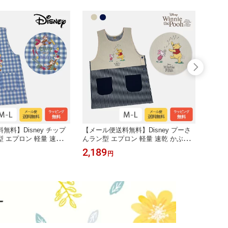
無料】Disney チップ
【メール便送料無料】Disney プーさ
【メー
 エプロン 軽量 速乾
んラン型 エプロン 軽量 速乾 かぶる
ん 先
ぶる 保育士 保育園 幼
だけ かぶる 保育士 保育園 幼稚園 実
ン 軽
2,189
2,18
円
業用 仕事用 キャラクタ
習 作業用 仕事用 キャラクター Disne
士 保
 ディズニー チップ デール
y ディズニー プーさん おしゃれ かわ
キャラ
いい ゆったり ポケット
いい ゆったり ポケット サイドボタン
子 た
り ポ