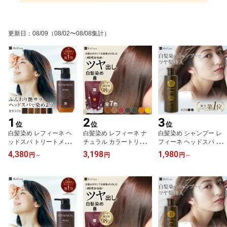
更新日
：
08/09
（08/02〜08/08集計）
1
2
3
位
位
位
白髪染め レフィーネ ヘ
白髪染め レフィーネ ナ
白髪染め シャンプー レ
ッドスパ トリートメント
チュラル カラートリート
フィーネ ヘッドスパ カ
カラー 300g 1本or2本セ
メント 300g ｜ 女性用 男
ラークリーム シャンプー
4,380
3,198
1,980
円
～
円
円
～
ット R4 女性用 男性用 白
性用 白髪染めトリートメ
白髪染めシャンプー 白髪
髪染めトリートメント ヘ
ント ヘアカラー トリー
シャンプー 白髪染シャン
アカラー カラートリート
トメント ヘアカラートリ
プー カラーシャンプー
メント ヘアカラートリー
ートメント 白髪 白髪染
ノンジアミン 白髪 白髪
トメント 白髪 全体染め
全体染め ブラウン ブラ
染 全体染め 女性用 レデ
ノンジアミン SHOW-WA
ック ノンジアミン SHO
ィース SHOW-WA 母の
母の日
W-WA 母の日
日