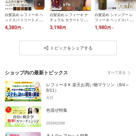
白髪染め レフィーネ ヘ
白髪染め レフィーネ ナ
白髪染め シャンプー レ
ッドスパ トリートメント
チュラル カラートリート
フィーネ ヘッドスパ カ
カラー 300g 1本or2本セ
メント 300g ｜ 女性用 男
ラークリーム シャンプー
4,380
3,198
1,980
円
～
円
円
～
ット R4 女性用 男性用 白
性用 白髪染めトリートメ
白髪染めシャンプー 白髪
髪染めトリートメント ヘ
ント ヘアカラー トリー
シャンプー 白髪染シャン
アカラー カラートリート
トメント ヘアカラートリ
プー カラーシャンプー
メント ヘアカラートリー
ートメント 白髪 白髪染
ノンジアミン 白髪 白髪
トピックをシェアする
トメント 白髪 全体染め
全体染め ブラウン ブラ
染 全体染め 女性用 レデ
ノンジアミン SHOW-WA
ック ノンジアミン SHO
ィース SHOW-WA 母の
母の日
W-WA 母の日
日
ショップ内の最新トピックス
すべて見る
レフィーネ✕ 楽天お買い物マラソン（8/4～
8/11）
今日
色混ぜ特集
2026/02/08
大人のヘアセット特集