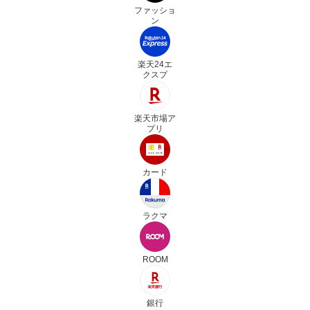
ファッショ
ン
楽天24エ
クスプ
楽天市場ア
プリ
カード
ラクマ
ROOM
銀行