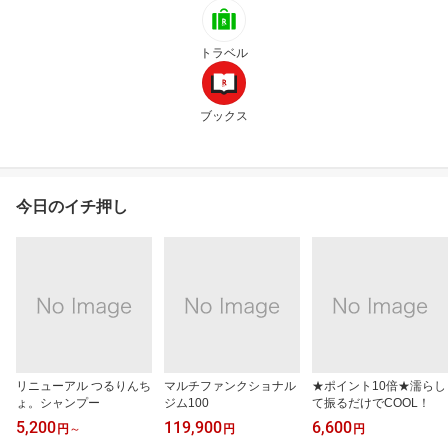
トラベル
ブックス
今日のイチ押し
リニューアル つるりんち
マルチファンクショナル
★ポイント10倍★濡らし
ょ。シャンプー
ジム100
て振るだけでCOOL！
5,200
119,900
6,600
円
～
円
円