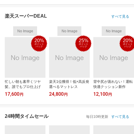
楽天スーパーDEAL
すべて見る
No Image
No Image
No Image
20%
25%
20%
ポイント
ポイント
ポイント
バック
バック
バック
忙しい朝も素早くツヤ
楽天1位獲得！低×高反発
背中尻が蒸れない！運転
髪。誰でもプロ仕上げ
選べるマットレス
快適クッション新作
17,600
24,800
12,100
円
円
円
24時間タイムセール
毎日10時更新
すべて見る