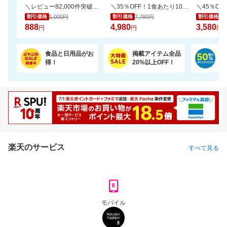
＼レビュー82,000件突破／白米と混ぜて炊くだけ食物繊維やミネラル豊富な栄養満点ご飯
＼35％OFF！1食あたり104円／お茶碗約1杯分！パックご飯 150g×48食
1,000円
7,780円
6,
割引価格
割引価格
割引価格
888
4,980
3,580
円
円
円
食品と日用品がお
掲載アイテム全品
日
得！
20%以上OFF！
ポ
楽天のサービス
すべて見る
モバイル