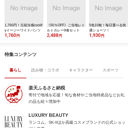
1,760円！元祖冷感coolif
《50％OFF》ご当地レト
5色10枚！毎日選べる快
yイージーワイドパンツ
ルトカレー9食セット
適ショーツ！
1,760
2,488
1,930
円
円
円
特集コンテンツ
暮らし
読み物・コラボ
キャラクター
スポーツ
楽天ふるさと納税
寄付で地域を応援！旬な食材やご当地特産品などお礼
の品も続々増加中
LUXURY BEAUTY
ランコム、SK-IIほか高級コスメブランドの公式ショッ