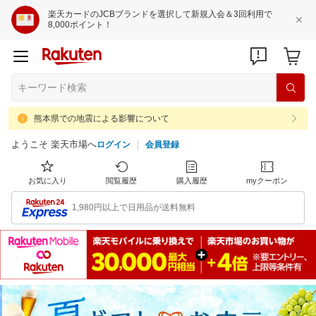
楽天カードのJCBブランドを選択して新規入会＆3回利用で
8,000ポイント！
熊本県での地震による影響について
ようこそ 楽天市場へ
ログイン
会員登録
お気に入り
閲覧履歴
購入履歴
myクーポン
1,980円以上で日用品が送料無料