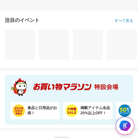
注目のイベント
すべて見る
食品と日用品がお
掲載アイテム全品
日
得！
20%以上OFF！
ポ