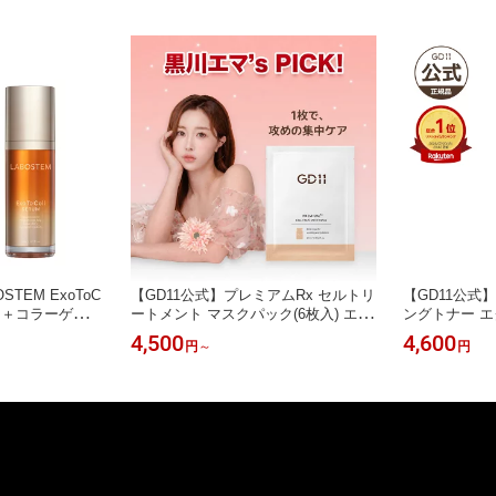
TEM ExoToC
【GD11公式】プレミアムRx セルトリ
【GD11公式
ミン＋コラーゲンウ
ートメント マスクパック(6枚入) エク
ングトナー エ
セラム 30ml*
ソソーム 臍帯血 ヒト幹細胞 パック
幹細胞 化粧水
4,500
4,600
円
～
円
ーンアップ ツヤ
保湿 鎮静 トーンアップ 水光肌 キメ
ンアップ 水光
エクソソーム 年
乾燥 浸透 年齢肌ケア ハリ くすみケ
肌ケア ハリ 
美容液 アンプル
ア 韓国 コスメ スキンケア 化粧品
スキンケア 化
ームケア