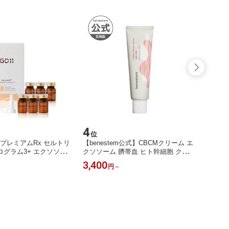
4
5
位
位
】プレミアムRx セルトリ
【benestem公式】CBCMクリーム エ
【GD
グラム3+ エクソソー
クソソーム 臍帯血 ヒト幹細胞 クリー
ルアン
ト幹細胞 美容液 アンプ
ム ベネステム 家族 低刺激 敏感肌 ニ
幹細胞
3,400
4,50
円
～
 保湿 鎮静 トーンアッ
キビ かゆみ 角質 鎮静 保湿 水光肌 キ
保湿 
ームケア 乾燥 浸透 集中
メ 乾燥 トーンアップ 年齢肌ケア ハ
ムケア
ア ハリ くすみケア
リ くすみケア 浸透 エイジング 韓国
肌ケア
コスメ スキンケア 化粧品
スキン