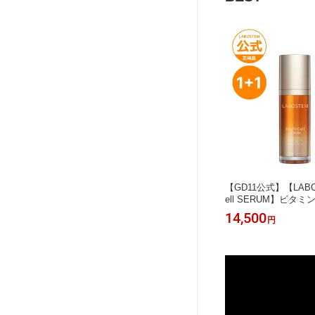
【GD11公式】【LABOS
ell SERUM】ビタ
ォーター＋エクソソーム
14,500
円
2本セット 乾燥肌 ト
ハリ 臍帯血 幹細胞 
齢肌ケア 韓国コスメ 
保湿 鎮静 水光肌 ホ