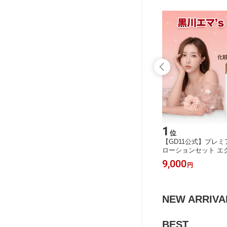
6
1
位
位
ラボ ダブ
【benestem公式】サンブロックトゥ
【GD11公式】プレミ
帯血 ヒト
ルーウォータリー(SPF50+/PA++++)
ローションセット エ
ースター
エクソソーム 臍帯血 ヒト幹細胞 日焼
血 ヒト幹細胞 化粧水
3,300
9,000
円
円
肌 ホー
け止め サラサラ 低刺激 敏感肌 保湿
ーション 保湿 鎮静 
ア 年齢
水光肌 キメ 乾燥 浸透 トーンアップ
光肌 キメ 乾燥 浸透
 コスメ
年齢肌ケア ハリ くすみケア 韓国 コ
くすみケア 韓国 コス
スメ スキンケア 化粧品
化粧品
NEW ARRIVA
BEST