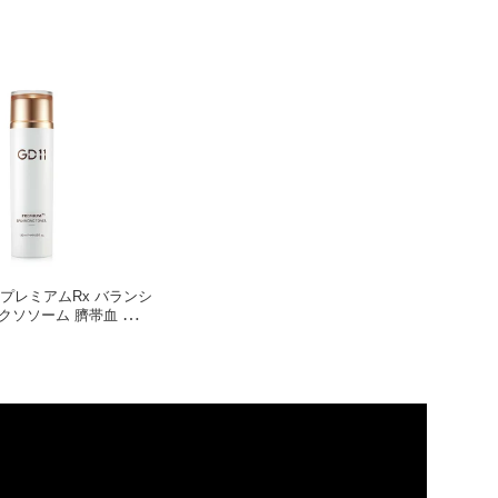
】プレミアムRx バランシ
クソソーム 臍帯血 ヒト
 トナー 保湿 鎮静 トー
肌 キメ 乾燥 浸透 年齢
くすみケア 韓国 コスメ
粧品