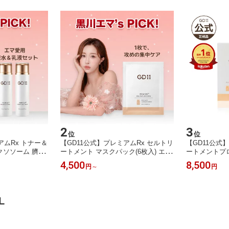
2
3
位
位
アムRx トナー＆
【GD11公式】プレミアムRx セルトリ
【GD11公式
クソソーム 臍帯
ートメント マスクパック(6枚入) エク
ートメントプロ
 トナー 乳液 ロ
ソソーム 臍帯血 ヒト幹細胞 パック
ム 臍帯血 ヒ
4,500
8,500
円
～
円
トーンアップ 水
保湿 鎮静 トーンアップ 水光肌 キメ
ル ブースター
 年齢肌ケア ハリ
乾燥 浸透 年齢肌ケア ハリ くすみケ
プ 水光肌 ホ
メ スキンケア
ア 韓国 コスメ スキンケア 化粧品
ケア 年齢肌ケ
L