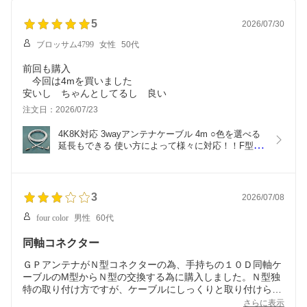
5
2026/07/30
ブロッサム4799
女性
50代
前回も購入
今回は4mを買いました
安いし ちゃんとしてるし 良い
注文日：2026/07/23
4K8K対応 3wayアンテナケーブル 4m ○色を選べる 
延長もできる 使い方によって様々に対応！！F型ピ
ン付ねじ込み x 六角ねじ込み接栓、L型変換接栓、
中継接栓付 メール便ご利用で！日本全国どこで
も！！S4C-FB 1本 4MFL-4○J
3
2026/07/08
four color
男性
60代
同軸コネクター
ＧＰアンテナがＮ型コネクターの為、手持ちの１０Ｄ同軸ケ
ーブルのM型からＮ型の交換する為に購入しました。Ｎ型独
特の取り付け方ですが、ケーブルにしっくりと取り付けられ
る感じで良かったです
さらに表示