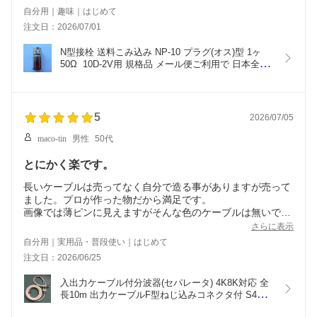
自分用｜趣味｜はじめて
注文日：2026/07/01
N型接栓 送料こみ込み NP-10 プラグ(オス)型 1ヶ 
50Ω  10D-2V用 規格品 メール便ご利用で 日本全国
どこでも！！
5
2026/07/05
maco-tin
男性
50代
とにかく楽です。
長いケーブルは売ってなく自分で造る事がありますが売って
ました。プロが作った物だから満足です。
画像では薄ピンに見えますがそんな色のケーブルは無いで
す。
さらに表示
真っ白なケーブルがきちんと届きます。
自分用｜実用品・普段使い｜はじめて
配送も迅速でしたよ。
注文日：2026/06/25
入出力ケーブル付分波器(セパレータ) 4K8K対応 全
長10m 出力ケーブルF型ねじ込みコネクタ付 S4C-
FB アイボリーCB2FP-10IL メール便ご利用で！日