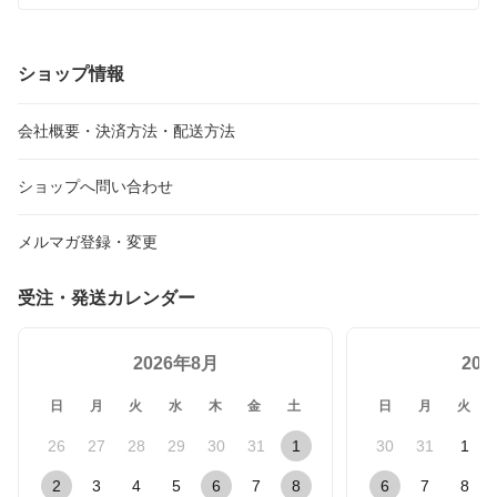
本全国どこでも！！
ショップ情報
会社概要・決済方法・配送方法
ショップへ問い合わせ
メルマガ登録・変更
受注・発送カレンダー
2026年8月
20
日
月
火
水
木
金
土
日
月
火
26
27
28
29
30
31
1
30
31
1
2
3
4
5
6
7
8
6
7
8