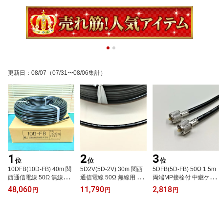
更新日
：
08/07
（07/31〜08/06集計）
1
2
3
位
位
位
10DFB(10D-FB) 40m 関
5D2V(5D-2V) 30m 関西
5DFB(5D-FB) 50Ω 1.5m
西通信電線 50Ω 無線用
通信電線 50Ω 無線用 同
両端MP接栓付 中継ケー
同軸ケーブル 黒色 1巻 1
軸ケーブル 黒色 1巻 5d2
ブル メール便ご利用で！
48,060
11,790
2,818
円
円
円
0dfb 10d-fb K10F-40
v 5d-2v K52B-30
日本全国どこでも！関西
通信電線 無線用 黒色 1本
K5F-1.5MM 5d-fb 5dfb