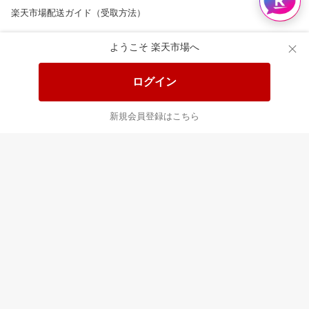
楽天市場配送ガイド（受取方法）
楽天にお店を開きませんか？
ようこそ 楽天市場へ
楽天ショッピングサービスご利用規約
ログイン
ページ内容・広告に関するご意見はこちら
新規会員登録はこちら
楽天クラッチ募金
Rakuten Ichiba English Guide
ご利用ガイド
ヘルプ
ログイン
8/16(日)メンテナンス実施のお知らせ
プラットフォームの透明性及び公正性の向上に関する取り組み