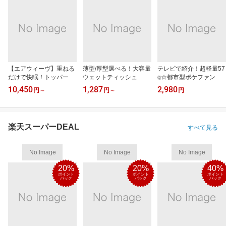
【エアウィーヴ】重ねる
薄型/厚型選べる！大容量
テレビで紹介！超軽量57
だけで快眠！トッパー
ウェットティッシュ
g☆都市型ポケファン
10,450
1,287
2,980
円
～
円
～
円
楽天スーパーDEAL
すべて見る
No Image
No Image
No Image
20%
20%
40%
ポイント
ポイント
ポイント
バック
バック
バック