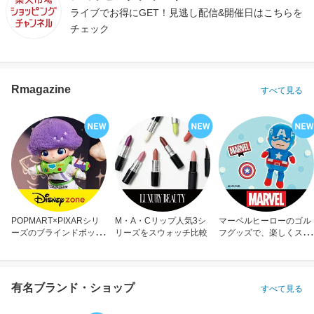
ライブでお得にGET！見逃し配信&開催日はこちらを
チェック
Rmagazine
すべて見る
POPMART×PIXARシリ
M・A・Cリップ人気3シ
マーベルヒーローのゴル
ーズのブラインドボック
リーズをスウォッチ比較
フグッズで、楽しくスコ
ス
アアップ！
有名ブランド・ショップ
すべて見る