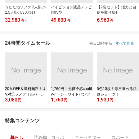
うたたねソファ 2人掛け/
ハイビジョン液晶テレビ
【2袋セット】活力と自
2.5人掛け/3人掛け
[40V型]
信を取り戻せ！
32,980
49,800
6,960
円
～
円
円
24時間タイムセール
毎日10時更新
すべて見る
20％OFF＆送料無料！U
1,760円！元祖冷感coolif
5色10枚！毎日選べる快
V対策ラメフリルパーカ
yイージーワイドパンツ
適ショーツ！
3,080
1,760
1,930
ー
円
円
円
特集コンテンツ
暮らし
読み物・コラボ
キャラクター
スポーツ