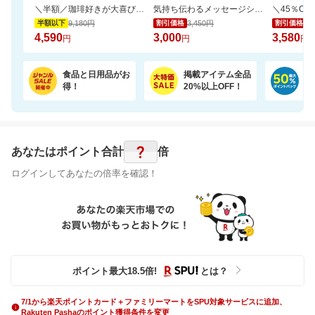
＼半額／珈琲好きが大喜び。銀座の専門店の芳醇なドリップ珈琲を飲み比べ10種100杯
気持ち伝わるメッセージシールとローズを添えて。カラフルなやわらかワッフルケーキ
9,180円
3,450円
6,
半額以下
割引価格
割引価格
4,590
3,000
3,580
円
円
円
食品と日用品がお
掲載アイテム全品
日
得！
20%以上OFF！
ポ
?
あなたはポイント
合計
倍
ログインしてあなたの倍率を確認！
ポイント最大
18.5
倍
!
とは？
7/1から楽天ポイントカード＋ファミリーマートをSPU対象サービスに追加、
Rakuten Pashaのポイント獲得条件を変更