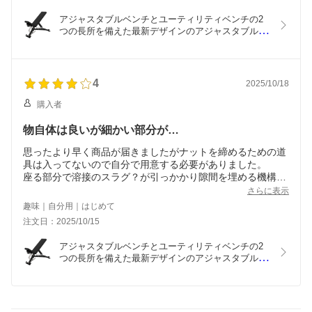
アジャスタブルベンチとユーティリティベンチの2
つの長所を備えた最新デザインのアジャスタブルベ
ンチGFCデュアルアジャスタブルベンチ
4
2025/10/18
購入者
物自体は良いが細かい部分が…
思ったより早く商品が届きましたがナットを締めるための道
具は入ってないので自分で用意する必要がありました。
座る部分で溶接のスラグ？が引っかかり隙間を埋める機構が
中途半端な状態になる。
さらに表示
連絡したところすぐに対応していただいてパーツ交換しまし
趣味｜自分用｜はじめて
た。
注文日：2025/10/15
アジャスタブルベンチとユーティリティベンチの2
つの長所を備えた最新デザインのアジャスタブルベ
ンチGFCデュアルアジャスタブルベンチ