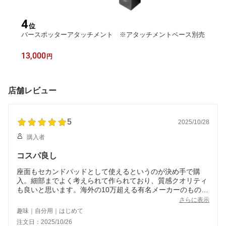
4
位
バースポッターアタッチメント ※アタッチメントベース別売
13,000
円
店舗レビュー
5
2025/10/28
購入者
コスパ良し
座面もセカンドパッドとして使えるというのが決め手で購
入。細部までよく考えられて作られており、質感クオリティ
も良いと思います。海外の10万超える有名メーカーのものよ
り、使い勝手は断然よく、使う人のことを良く考えられてる
さらに表示
と思います。GFCさんの器具を多数購入していますが、どれ
趣味｜自分用｜はじめて
も満足のいく商品ばかりです。
注文日：2025/10/26