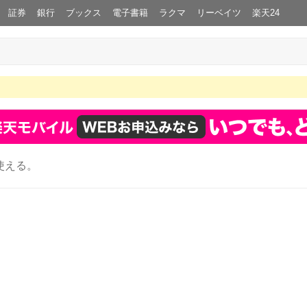
証券
銀行
ブックス
電子書籍
ラクマ
リーベイツ
楽天24
使える。