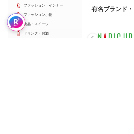
ファッション・インナー
有名ブランド・
ファッション小物
Rakuten AIで探す
食品・スイーツ
ドリンク・お酒
日用雑貨・キッチン用品
コスメ・健康・医薬品
キッズ・ベビー・玩具
家電・TV・カメラ
PC・スマホ・通信
スポーツ・ゴルフ
車・バイク
インテリア・寝具・収納
ペット・花・DIY工具
サービス・リフォーム