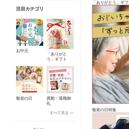
「ありがとう」ギフ
注目カテゴリ
お中元
「ありがと
う」ギフト
敬老の日
異動・退職御
礼
敬老の日特集
すべて見る