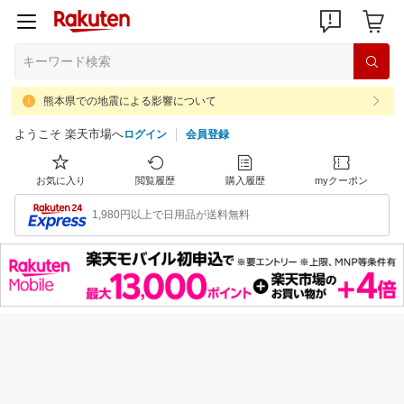
熊本県での地震による影響について
ようこそ 楽天市場へ
ログイン
会員登録
お気に入り
閲覧履歴
購入履歴
myクーポン
1,980円以上で日用品が送料無料