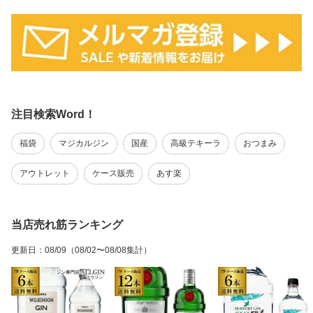
注目検索Word！
福袋
マジカルジン
国産
高級テキーラ
おつまみ
アウトレット
ケース販売
あす楽
当店売れ筋ランキング
更新日
：
08/09
（08/02〜08/08集計）