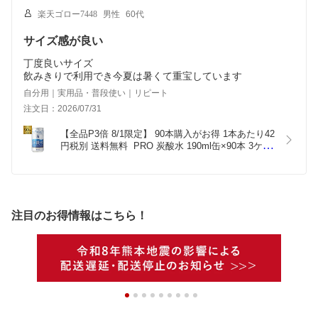
楽天ゴロー7448
男性
60代
サイズ感が良い
丁度良いサイズ
飲みきりで利用でき今夏は暑くて重宝しています
自分用｜実用品・普段使い｜リピート
注文日：2026/07/31
【全品P3倍 8/1限定】 90本購入がお得 1本あたり42
円税別 送料無料  PRO 炭酸水 190ml缶×90本 3ケー
ス販売 ソーダ 長S
注目のお得情報はこちら！