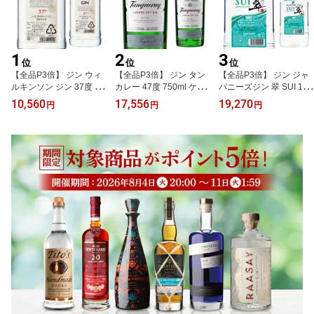
1
2
3
位
位
位
【全品P3倍】 ジン ウィ
【全品P3倍】 ジン タン
【全品P3倍】 ジン ジャ
ルキンソン ジン 37度 18
カレー 47度 750ml ケー
パニーズジン 翠 SUI 1,8
00ml 送料無料 ペット 6
ス販売 12本入 送料無料
00ml 40度 6本 送料無料
10,560
17,556
19,270
円
円
円
本 ケース 販売 正規品 国
スピリッツ ロンドン ド
ケース販売 PET 大容量
産 WILKINSON GIN gin
ライ ジン お酒 スピリッ
サントリー suntory gin
ウイルキンソン ウヰルキ
ツ カクテルにも Tanquer
ジンソーダ サントリー
ンソン 大容量 まとめ買
ay GIN 八幡 全品P3倍は
スイ すい KOB 全品P3倍
い カクテル スピリッツ
8/4 20:00～8/11 1:59ま
は8/4 20:00～8/11 1:59
業務用 PET ペットボト
で
まで
ル AIB 全品P3倍は8/4 2
0:00～8/11 1:59まで