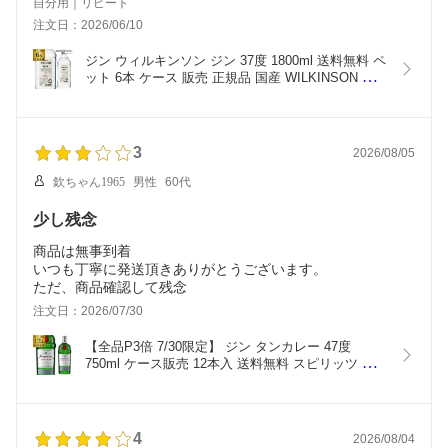
自分用｜リピート
注文日：2026/06/10
ジン ウィルキンソン ジン 37度 1800ml 送料無料 ペ
ット 6本 ケース 販売 正規品 国産 WILKINSON GIN 
gin ウイルキンソン ウヰルキンソン 大容量 まとめ
買い カクテル スピリッツ 業務用 PET ペットボト
ル  父の日 AIB
3
2026/08/05
欽ちゃん1965
男性
60代
少し残念
商品は無事到着
いつも丁寧に発送頂きありがとうございます。
ただ、商品確認して残念
注文日：2026/07/30
【全品P3倍 7/30限定】 ジン タンカレー 47度 
750ml ケース販売 12本入 送料無料 スピリッツ ロ
ンドン ドライ ジン お酒 スピリッツ カクテルにも 
Tanqueray GIN 八幡 予約 2026/8月上旬以降発送予
定
4
2026/08/04