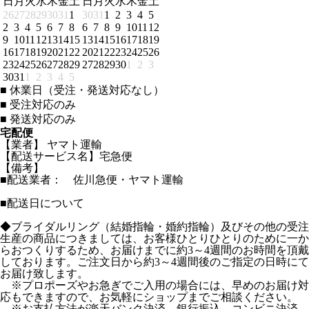
日
月
火
水
木
金
土
日
月
火
水
木
金
土
26
27
28
29
30
31
1
30
31
1
2
3
4
5
2
3
4
5
6
7
8
6
7
8
9
10
11
12
9
10
11
12
13
14
15
13
14
15
16
17
18
19
16
17
18
19
20
21
22
20
21
22
23
24
25
26
23
24
25
26
27
28
29
27
28
29
30
1
2
3
30
31
1
2
3
4
5
■
休業日（受注・発送対応なし）
■
受注対応のみ
■
発送対応のみ
宅配便
【業者】 ヤマト運輸
【配送サービス名】宅急便
【備考】
■配送業者： 佐川急便・ヤマト運輸
■配送日について
◆ブライダルリング（結婚指輪・婚約指輪）及びその他の受注
生産の商品につきましては、お客様ひとりひとりのために一か
らおつくりするため、お届けまでに約3～4週間のお時間を頂戴
しております。ご注文日から約3～4週間後のご指定の日時にて
お届け致します。
※プロポーズやお急ぎでご入用の場合には、早めのお届け対
応もできますので、お気軽にショップまでご相談ください。
※お支払方法が楽天バンク決済、銀行振込、コンビニ決済、