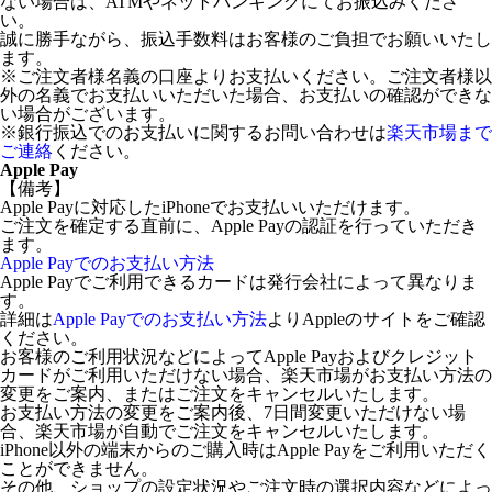
ない場合は、ATMやネットバンキングにてお振込みくださ
い。
誠に勝手ながら、振込手数料はお客様のご負担でお願いいたし
ます。
※ご注文者様名義の口座よりお支払いください。ご注文者様以
外の名義でお支払いいただいた場合、お支払いの確認ができな
い場合がございます。
※銀行振込でのお支払いに関するお問い合わせは
楽天市場まで
ご連絡
ください。
Apple Pay
【備考】
Apple Payに対応したiPhoneでお支払いいただけます。
ご注文を確定する直前に、Apple Payの認証を行っていただき
ます。
Apple Payでのお支払い方法
Apple Payでご利用できるカードは発行会社によって異なりま
す。
詳細は
Apple Payでのお支払い方法
よりAppleのサイトをご確認
ください。
お客様のご利用状況などによってApple Payおよびクレジット
カードがご利用いただけない場合、楽天市場がお支払い方法の
変更をご案内、またはご注文をキャンセルいたします。
お支払い方法の変更をご案内後、7日間変更いただけない場
合、楽天市場が自動でご注文をキャンセルいたします。
iPhone以外の端末からのご購入時はApple Payをご利用いただく
ことができません。
その他、ショップの設定状況やご注文時の選択内容などによっ