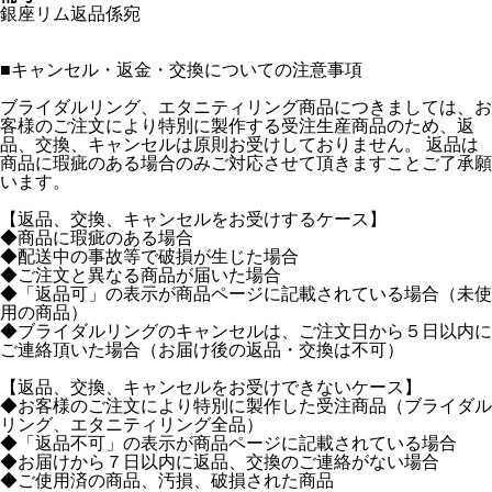
銀座リム返品係宛
■
キャンセル・返金・交換についての注意事項
ブライダルリング、エタニティリング商品につきましては、お
客様のご注文により特別に製作する受注生産商品のため、返
品、交換、キャンセルは原則お受けしておりません。 返品は
商品に瑕疵のある場合のみご対応させて頂きますことご了承願
います。
【返品、交換、キャンセルをお受けするケース】
◆商品に瑕疵のある場合
◆配送中の事故等で破損が生じた場合
◆ご注文と異なる商品が届いた場合
◆「返品可」の表示が商品ページに記載されている場合（未使
用の商品）
◆ブライダルリングのキャンセルは、ご注文日から５日以内に
ご連絡頂いた場合（お届け後の返品・交換は不可）
【返品、交換、キャンセルをお受けできないケース】
◆お客様のご注文により特別に製作した受注商品（ブライダル
リング、エタニティリング全品）
◆「返品不可」の表示が商品ページに記載されている場合
◆お届けから７日以内に返品、交換のご連絡がない場合
◆ご使用済の商品、汚損、破損された商品