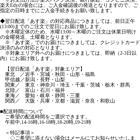
楽天Edyの場合には、ご入金確認後の発送となりますので、ご
指定の日時までにご入金手続きをお願い致します。
◆翌日配送「あす楽」の対応商品につきましては、前日正午
(13:00)までのご注文で翌日にお届け致します。
※木曜定休のため、水曜13:00～木曜のご注文は休業日明け
の金曜発送、土曜着となります。
※「あす楽」でのお届けにつきましては、クレジットカード
決済のみの対応となります。
※対象エリア外へのお届けにつきましては、即納（2-3日以
内）にお届け致します。
【翌日配送「あす楽」対象エリア】
東北 ／岩手・宮城・秋田・山形・福島
甲信越／新潟・長野・山梨
関東／ 東京・神奈川・埼玉・千葉・茨城・栃木・群馬
北陸／ 富山・石川・福井
東海／ 愛知・岐阜・静岡・三重
関西／ 大阪・兵庫・京都・滋賀・奈良・和歌山
■配送時間について
ご希望の配送時間をご選択できます。
午前中,14-16時,16-18時,18-20時,19-21時
＜特記事項＞
◇ご希望に添えない場合はメールにてお知らせいたしま