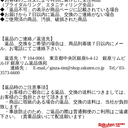
（ブライダルリング、エタニティリング全品）
◆「返品不可」の表示が商品ページに記載されている場合
◆お届けから７日以内に返品、交換のご連絡がない場合
◆ご使用済の商品、汚損、破損された商品
【返品のご連絡／返送先】
返品、交換をご希望の場合は、商品到着後７日以内にメー
ル、お電話にてご連絡下さい。
返送先：〒104-0061 東京都中央区銀座6-4-12 銀座リムビ
ル1F 銀座リム返品係宛
連絡先： E-mail／ginza-rim@shop.rakuten.co.jp Tel／03-
3573-6600
【返品時のご注意事項】
・お客様のご都合による返品、交換の送料につきましては、
お客様のご負担とさせて頂きます。
・商品に瑕疵のある場合の返品、交換の送料は、当社が負担
致します。
・事故防止のため、ご返品の際は普通郵便のご利用はご遠慮
下さい。（貴重品扱いにて配送願います）