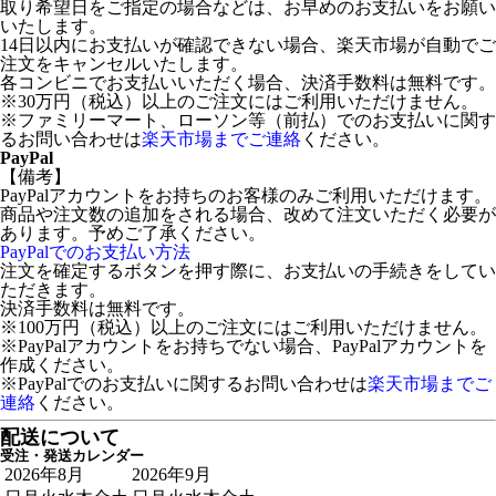
取り希望日をご指定の場合などは、お早めのお支払いをお願い
いたします。
14日以内にお支払いが確認できない場合、楽天市場が自動でご
注文をキャンセルいたします。
各コンビニでお支払いいただく場合、決済手数料は無料です。
※30万円（税込）以上のご注文にはご利用いただけません。
※ファミリーマート、ローソン等（前払）でのお支払いに関す
るお問い合わせは
楽天市場までご連絡
ください。
PayPal
【備考】
PayPalアカウントをお持ちのお客様のみご利用いただけます。
商品や注文数の追加をされる場合、改めて注文いただく必要が
あります。予めご了承ください。
PayPalでのお支払い方法
注文を確定するボタンを押す際に、お支払いの手続きをしてい
ただきます。
決済手数料は無料です。
※100万円（税込）以上のご注文にはご利用いただけません。
※PayPalアカウントをお持ちでない場合、PayPalアカウントを
作成ください。
※PayPalでのお支払いに関するお問い合わせは
楽天市場までご
連絡
ください。
配送について
受注・発送カレンダー
2026年8月
2026年9月