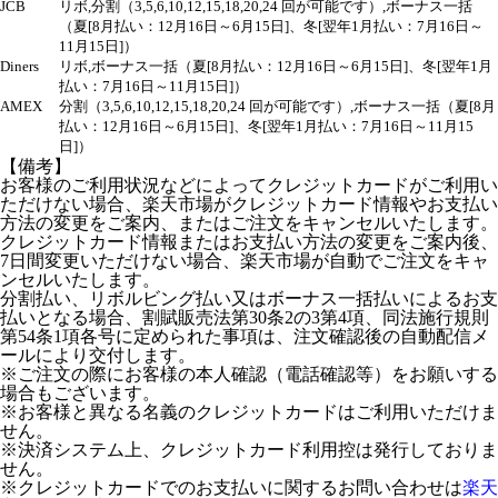
JCB
リボ,分割（3,5,6,10,12,15,18,20,24 回が可能です）,ボーナス一括
（夏[8月払い：12月16日～6月15日]、冬[翌年1月払い：7月16日～
11月15日]）
Diners
リボ,ボーナス一括（夏[8月払い：12月16日～6月15日]、冬[翌年1月
払い：7月16日～11月15日]）
AMEX
分割（3,5,6,10,12,15,18,20,24 回が可能です）,ボーナス一括（夏[8月
払い：12月16日～6月15日]、冬[翌年1月払い：7月16日～11月15
日]）
【備考】
お客様のご利用状況などによってクレジットカードがご利用い
ただけない場合、楽天市場がクレジットカード情報やお支払い
方法の変更をご案内、またはご注文をキャンセルいたします。
クレジットカード情報またはお支払い方法の変更をご案内後、
7日間変更いただけない場合、楽天市場が自動でご注文をキャ
ンセルいたします。
分割払い、リボルビング払い又はボーナス一括払いによるお支
払いとなる場合、割賦販売法第30条2の3第4項、同法施行規則
第54条1項各号に定められた事項は、注文確認後の自動配信メ
ールにより交付します。
※ご注文の際にお客様の本人確認（電話確認等）をお願いする
場合もございます。
※お客様と異なる名義のクレジットカードはご利用いただけま
せん。
※決済システム上、クレジットカード利用控は発行しておりま
せん。
※クレジットカードでのお支払いに関するお問い合わせは
楽天