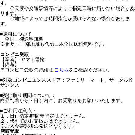
す。
◇天候や交通事情等によりご指定日時に届かない場合があ
ります。
◇地域によっては時間指定が受けられない場合がありま
す。
■送料について
全国一律送料無料
※ 離島・一部地域も含め日本全国送料無料です。
コンビニ受取
【業者】 ヤマト運輸
【備考】
※コンビニ受取の詳細は
こちら
をご確認ください。
■対象コンビニエンスストア：ファミリーマート、サークルＫ
サンクス
■受け取り期間について：
商品到着から７日以内に、お受取りをお願いいたします。
■ご利用注意点：
１．日付指定/時間帯指定はできません。
２．代引でのお支払いはできません。
※ご入金確認後の発送となります。
店頭受取