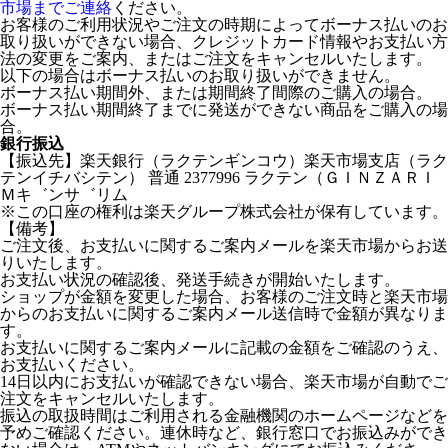
市場までご連絡
ください。
お客様のご利用状況やご注文の時期によってボーナス払いのお
取り扱いができない場合、クレジットカード情報やお支払い方
法の変更をご案内、またはご注文をキャンセルいたします。
以下の場合はボーナス払いのお取り扱いができません。
ボーナス払い期間外、または期間終了間際のご購入の場合。
ボーナス払い期間終了までに発送ができない商品をご購入の場
合。
銀行振込
【振込先】楽天銀行（ラクテンギンコウ）楽天市場支店（ラク
テンイチバシテン） 普通 2377996 ラクテン（ＧＩＮＺＡＲＩ
Ｍキ゛ンサ゛リム
※この口座の権利は楽天グループ株式会社が保有しています。
【備考】
ご注文後、お支払いに関するご案内メールを楽天市場からお送
りいたします。
お支払い状況の確認後、発送手続きが開始いたします。
ショップが金額を変更した場合、お客様のご注文時と楽天市場
からのお支払いに関するご案内メール送信時で金額が異なりま
す。
お支払いに関するご案内メールに記載の金額をご確認のうえ、
お支払いください。
14日以内にお支払いが確認できない場合、楽天市場が自動でご
注文をキャンセルいたします。
振込の取扱時間はご利用される金融機関のホームページなどを
予めご確認ください。連休時など、銀行窓口でお振込みができ