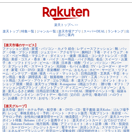
楽天トップへ >>
楽天トップ
|
特集一覧
|
ジャンル一覧
|
楽天市場アプリ
|
スーパーDEAL
|
ランキング
|
出
店のご案内
【楽天市場のサービス】
ファッション 総合
|
家電・パソコン・カメラ 総合
|
レディースファッション
|
靴
|
バッ
グ・小物・ブランド雑貨
|
ジュエリー・アクセサリー
|
腕時計
|
下着・ナイトウェア
|
キ
ッズ・ベビー用品・マタニティ
|
ダイエット・健康
|
医薬品・コンタクトレンズ・介護
用品
|
美容・コスメ・香水
|
車・バイク
|
カー用品・バイク用品
|
食品
|
スイーツ・お菓
子
|
水・ソフトドリンク
|
ビール・洋酒
|
日本酒・焼酎
|
ワイン
|
パソコン・PCパー
ツ
|
タブレットPC・スマートフォン
|
光回線・モバイル通信
|
TV・レコーダー・オーデ
ィオ
|
家電
|
CD・DVD
|
楽器・音楽機材
|
ゲーム
|
おもちゃ
|
ホビー
|
サービス・リフォ
ーム
|
インテリア・収納
|
寝具・ベッド・マットレス
|
日用品雑貨・文房具・手芸
|
キッ
チン用品・食器・調理器具
|
花・観葉植物
|
ガーデン・DIY・工具
|
ペットフード ・ ペ
ット用品
|
スポーツ・アウトドア
|
ゴルフ用品
|
本
（
楽天ブックス
） |
ポイント
|
ネット
ショップ 開業・開店
|
楽天ウェブ検索
|
R-magazine（雑誌コラボ）
|
贈り物・ギフト
|
フ
ァッション公式ブランド
|
ポイントアップ
|
ディズニーゾーン
|
サンリオゾーン
|
まち
楽
|
楽天ふるさと納税
|
日用品翌日配達
|
スーパーDEAL
|
開催中イベント一覧
|
福袋＆
初売り
|
バレンタイン
|
ホワイトデー
|
母の日
|
父の日
|
お中元
|
敬老の日
|
ハロウィ
ン
|
お歳暮
|
クリスマス
|
おせち
|
ランキング
【楽天グループ】
楽天市場
|
旅行・ホテル予約・航空券
|
本・DVD・CD
|
電子書籍 楽天Kobo
|
ゴルフ場予
約
|
レシピ
|
車検見積もり・予約
|
イベント・チケット販売
|
写真プリント
|
美容室・ヘ
アサロン予約
|
女性向け健康管理サービス
|
物流委託・アウトソーシング
|
楽天スーパー
ポイント特集
|
Rebates（ポイント提携サイト）
|
楽天ポイントカード
|
おでかけでポイ
ント
|
Rakuten Fashion
|
地方競馬
|
競輪
|
アフィリエイト
|
ネット証券（株・FX・投資信
託）
|
カードローン
|
クレジットカード
|
電子マネー
|
決済システム
|
スマホでカード決
済
|
エネルギープランニング
|
住宅ローン変動金利（固定特約付き）・フラット35
|
損害