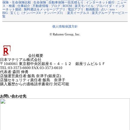
保険・生命保険比較
|
生命保険
|
自動車保険一括見積もり
|
インターネット銀行
|
ニュー
ス・検索
|
仕事紹介
|
不動産情報
|
ブログ
|
ROOM
|
楽天モバイル
|
プロバイダ・インタ
ーネット接続
|
無料通話＆メッセージアプリ
|
電話アプリ
|
動画配信
|
占い
|
toto・
BIG
|
宝くじ（ナンバーズ4・ナンバーズ3）
|
楽天イーグルス
|
楽天グループ サービス一
覧
個人情報保護方針
© Rakuten Group, Inc.
会社概要
日本マテリアル株式会社
〒1040061 東京都中央区銀座６－４－１２ 銀座リムビル１Ｆ
TEL:03-3573-6600 FAX:03-3573-6610
代表者
:
森田 伸勇
店舗運営責任者
:
飯島 奈津子(銀座店)
店舗セキュリティ責任者
:
飯島 奈津子
購入履歴からの適格請求書発行:対応可能
お問い合わせ先