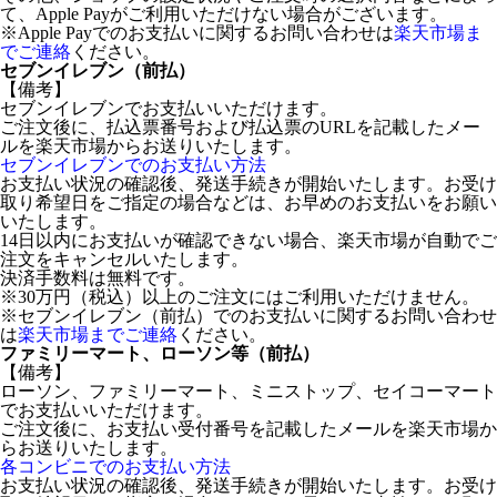
て、Apple Payがご利用いただけない場合がございます。
※Apple Payでのお支払いに関するお問い合わせは
楽天市場ま
でご連絡
ください。
セブンイレブン（前払）
【備考】
セブンイレブンでお支払いいただけます。
ご注文後に、払込票番号および払込票のURLを記載したメー
ルを楽天市場からお送りいたします。
セブンイレブンでのお支払い方法
お支払い状況の確認後、発送手続きが開始いたします。お受け
取り希望日をご指定の場合などは、お早めのお支払いをお願い
いたします。
14日以内にお支払いが確認できない場合、楽天市場が自動でご
注文をキャンセルいたします。
決済手数料は無料です。
※30万円（税込）以上のご注文にはご利用いただけません。
※セブンイレブン（前払）でのお支払いに関するお問い合わせ
は
楽天市場までご連絡
ください。
ファミリーマート、ローソン等（前払）
【備考】
ローソン、ファミリーマート、ミニストップ、セイコーマート
でお支払いいただけます。
ご注文後に、お支払い受付番号を記載したメールを楽天市場か
らお送りいたします。
各コンビニでのお支払い方法
お支払い状況の確認後、発送手続きが開始いたします。お受け