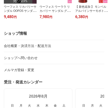
ウーフォス リカバリーサ
ウーフォス ウーララ リ
【 新色追加 】 モンベル
ンダル OOFOS サンダル
カバリー サンダル グレ
アルパインサーモボトル
レディース ウーララ リ
ー 正規品 ウーフォス サ
名前入り 水筒 montbell
9,480
7,980
6,380
円
円
円
ミテッド 1403 OOlala Li
ンダル OOFOS サンダル
タンブラー 保温 保冷 名
mited レオパード ヒョウ
ウーフォス ウーララ 140
入れ ギフト モンベル水
チーター ウーララ 厚底
0 Oolala 歩きやすい 新品
筒 チタン水筒 アルパイ
歩きやすい 疲れない 新
ブランド プレゼント ギ
ン サーモボトル 0.5l マ
ショップ情報
品 新作 ブランド プレゼ
フト ウーフォス ウーラ
グボトル アウトドア キ
ント ギフト
ラ ウーフォス OOFOS リ
ャンプ コンパクト スポ
カバリー サンダル グレ
ーツドリンク対応 スポー
会社概要・決済方法・配送方法
ー
ツ飲料対応
ショップへ問い合わせ
メルマガ登録・変更
受注・発送カレンダー
2026年8月
20
日
月
火
水
木
金
土
日
月
火