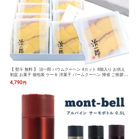
【 熨斗 無料 】 治一郎 バウムクーヘン 4カット 8個入り お供え
初盆 お菓子 個包装 ケーキ 洋菓子 バームクーヘン 帰省 ご挨拶 ギ
フト 手土産 通販 2026 お歳暮 お年賀 人気ランキング
4,790
円