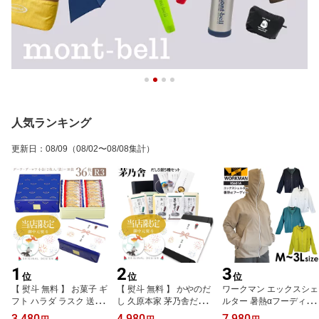
人気ランキング
更新日
：
08/09
（08/02〜08/08集計）
1
2
3
位
位
位
【 熨斗 無料 】 お菓子 ギ
【 熨斗 無料 】 かやのだ
ワークマン エックスシェ
フト ハラダ ラスク 送料
し 久原本家 茅乃舎だし
ルター 暑熱αフーディー
無料 手土産 ガトーフェ
ギフト お供え 茅乃舎だ
XS601A ワークマン uvカ
3,480
4,980
7,980