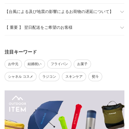
【台風による及び地震の影響によるお荷物の遅延について】
【 重要 】 翌日配送をご希望のお客様
注目キーワード
お中元
結婚祝い
フライパン
お菓子
シャネル コスメ
ラジコン
スキンケア
熨斗