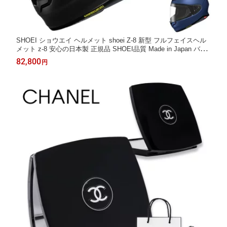
SHOEI ショウエイ ヘルメット shoei Z-8 新型 フルフェイスヘル
メット z-8 安心の日本製 正規品 SHOEI品質 Made in Japan バイ
ク メンズ レディース かっこいい おしゃれ シンプル 単色 公道 ツ
82,800
円
ーリング 通販