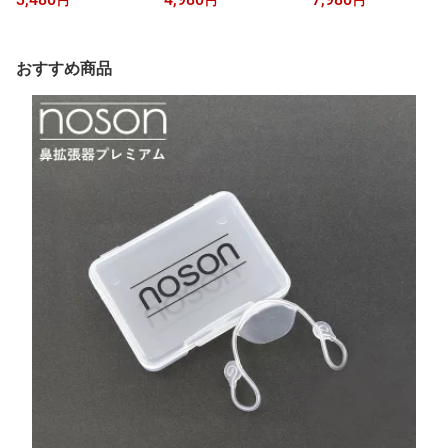
円
円
円
スタ R3 小缶 2枚/1袋 × 1
し 5種セット ギフトセッ
ットパーカー メンズ ワ
8袋(36枚入) 退職 ハラダ
ト 詰め合わせ 茅乃舎ギ
ークマン エックスシェル
ラスク 御礼 内祝 御礼返
フト ダシ 出汁 パック 野
ター暑熱フーディー wor
し 通販 2026 プレゼント
菜だし 煮干しだし 鶏だ
kman xshelter xシェルタ
おすすめ商品
し 茅乃舎 ギフト 入学祝
ーワークマン XShelter
い お返し お歳暮 お年賀
暑熱α フーディ xシェル
人気ランキング
ターワークマン