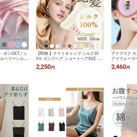
ク－ボンGET／シ
【即納 】ナイトキャップ シルク10
アイマスク ホ
マルベリーシルク
0％ ロングヘア ショートヘア対応 保
アイウォーマー
 洗える シルクま
湿 美髪ケア 寝癖防止 摩擦軽減 筒型
コードレス 目
2,250
2,460
円
円
 美髪 肌に優し
デザイン 就寝用 レディース シルクキ
ズ 自動オフタ
 母の日
ャップ
タイマー機能 
ント 3段階加
感ジェルパッド
母の日