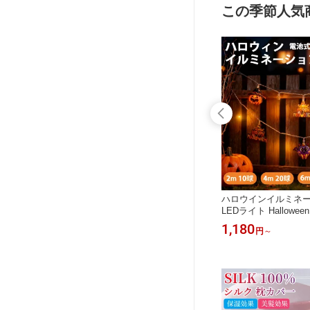
この季節人気
シースルー
Vネック スクール ニット ベスト 無地
ハロウインイルミネー
 シース
コスプレ衣装 ユニフォーム ノースリ
LEDライト Hallow
しゃれ レ
ーブ シンプル JK制服 チョッキ 袖な
飾り おしゃれ ハロ
2,980
1,180
円
円
～
力 高伸
し レディース メンズ ノースリーブセ
ハロウイングッズ 室内
ゃれ ス
ーター トップス 無地 上着 薄手 通学
水 かわいい かぼちゃ
ス トッ
通勤 防寒 学生 女子高生 学校制服 コ
ャのランプ ledイル
り 母の
スチューム 軽い カジュアル 春夏秋冬
リング ハロウイン道具 1
男女兼用
球30日保証