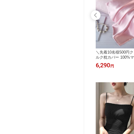
クカバー
シルク100% 7分丈パンツ レディース
＼先着10名様500円
 UVカッ
レギンス スパッツ ステテコ ズボン下
ルク枕カバー 100%
感 マス
ゆったり 薄手 温活 肌着 絹 ペチパン
19匁 封筒式枕カバー
4,980
6,290
円
円
 アウトド
ツ 透け防止 汗取り 冷え取り silk 洗え
くらカバー 良い通気性
母の日
るシルク 速乾 吸湿 敏感肌 天然繊維
い 摩擦軽減 四季適応
母の日