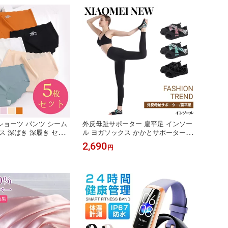
いサイズ フィット感 保温 冷え性対策
お腹スッポリ温活ショーツ 母の日
ョーツ パンツ シーム
外反母趾サポーター 扁平足 インソー
ス 深ばき 深履き セッ
ル ヨガソックス かかとサポーター 足
 無地フィット感 大きい
底筋膜炎 サポーター 足裏アーチ 矯正
2,690
円
アップ お腹 無縫製 引
母の日
縫い目なし 伸縮性 母の