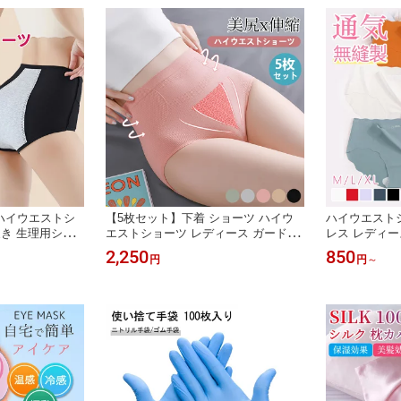
冷えケア 母の日
ハイウエストシ
【5枚セット】下着 ショーツ ハイウ
ハイウエストシ
履き 生理用ショ
エストショーツ レディース ガードル
レス レディー
 パンツ 無地 通
ショーツ パンツ 無縫製 パンツスト
ト 女性 下着
2,250
850
円
円
～
包む 大きいサイ
シームレスショーツ ハイウエスト シ
サイズ ヒップ
ョーツ シングル ショーツセット 綿
き締め 通気 
コットン 骨盤 セット売りショーツ 母
日
の日