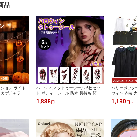
商品
ション ライト
ハロウィン タトゥーシール 6枚セッ
ハリーポッター
een カボチャライト
ト ボディーシール 防水 長持ち 簡単
ウィン 衣装 
ウインパーティー
に貼れる 特殊メイク 傷 メイク 縫い
ー ローブ 魔
1,888
1,180
円
円
～
 屋外 生活 防
傷 切り傷 掻き傷 刺青ステッカー ハ
チューム 杖 
ランタン カボチ
ロウィン 傷シール キズシール ゾンビ
ント フード 
ミネーションスト
メイク タトゥーシール 傷口 特殊メイ
ト パーティー
0球 20球 40
ク グッズ 血糊 血のり
法 魔術 学園
ト クリスマス