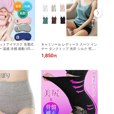
ットアイマスク 充電式
キャミソール レディース スーツ イン
＼先着
 温感 冷感 振動 USB
ナー タンクトップ 光沢 シルク 究極
ーチャ
元エステ 遮光 快眠グッ
の肌触り /丝绸手感 キャミソール ベ
ンプレ
1,850
3,68
円
イマー サイズ調整可能
スト サテン 吸汗 通気 柔らかい スリ
エアポ
手軽 出張 旅行 プレゼ
ム さらさら ノースリーブ セクシー
型 軽
熱 おすすめ 快眠 安眠 冷
光沢 下着 セクシー スクエアカラー
トドア
 振動 3WAY 温熱 冷却
フェミニン おしゃれ 夏 パジャマ フ
式 自
ァッション