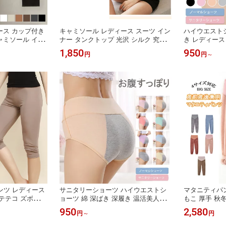
ース カップ付き
キャミソール レディース スーツ イン
ハイウエストシ
ャミソール イン
ナー タンクトップ 光沢 シルク 究極
き レディース 
ブトップ ナイト
の肌触り /丝绸手感 キャミソール ベ
ンツ 無地 通
1,850
950
円
円
～
柔らかい・通気
スト サテン 吸汗 通気 柔らかい スリ
む 大きいサイ
高弾性】
ム さらさら ノースリーブ セクシー
ース パンツ 
光沢 下着 セクシー スクエアカラー
フェミニン おしゃれ 夏 パジャマ フ
ァッション
パンツ レディース
サニタリーショーツ ハイウエストシ
マタニティパン
テテコ ズボン下
ョーツ 綿 深ばき 深履き 温活美人シ
もこ 厚手 秋冬
肌着 絹 ペチパン
ョーツ 生理用ショーツ レディース 下
タニティー ズ
950
2,580
円
～
円
取り silk 洗え
着 パンツ 無地 通気性 伸縮性 お腹ま
敏感肌 天然繊維
で包む 大きいサイズ 漏れ防止 保温