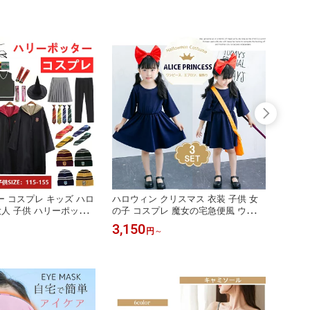
 コスプレ キッズ ハロ
ハロウィン クリスマス 衣装 子供 女
ハリー
大人 子供 ハリーポッタ
の子 コスプレ 魔女の宅急便風 ウィッ
文化祭
法師 コスプレ 仮装 コス
チ キッズ コスチューム 変装 仮装
ト ベ
3,150
3,95
円
～
ハロウィン 男女兼用 マ
イ シ
衣装 ハロウィン イベン
供 Ha
 メンズ レディース 魔
コスチ
 変装 パーティー イベン