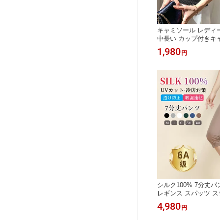
キャミソール レディ
中長い カップ付きキ
ナートップス チュー
1,980
円
ブラ フリーサイズ【
性・伸縮性・快適・
シルク100% 7分丈
レギンス スパッツ ス
ゆったり 薄手 温活 
4,980
円
ツ 透け防止 汗取り 冷え
るシルク 速乾 吸湿 