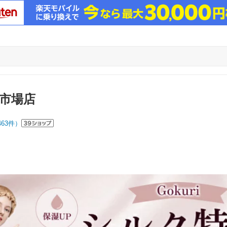
天市場店
463
件）