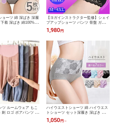
ョーツ 綿 深ばき 深履
【ヨガインストラクター監修】シェイ
下着 深ばき 綿100% パ
プアップショーツ パンツ 骨盤 ガード
気性 伸縮性 お腹まで包
ル ハイウエスト ぽっこりお腹ギュッ
1,980
円
ズ お尻すっぽり レディ
と引き締め骨盤 ガードル 履くだけで
女性 下着 母の日
お腹引き締め 通気性 ヒップアップ 引
き締め
ツ ルームウェア もこ
ハイウエストショーツ 綿 ハイウエス
 刺 ロゴ ボアパンツ マ
トショーツ セット深履き 深ばき すっ
ボン 母の日
ぽり レディース パンツ 無地 女性 下
1,050
円
～
着 まとめ買い すっぽり 深め 下着 レ
ディース ハイウエスト ショーツ 大き