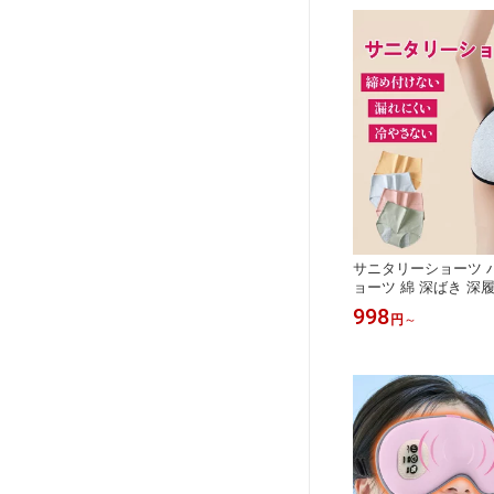
母の日
サニタリーショーツ 
ョーツ 綿 深ばき 深
ーツ レディース 下着
998
円
～
気性 伸縮性 お腹まで
ズ 漏れ防止 母の日