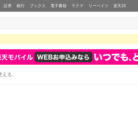
証券
銀行
ブックス
電子書籍
ラクマ
リーベイツ
楽天24
使える。