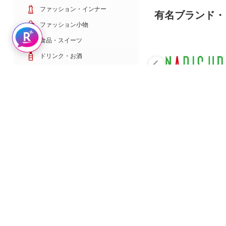
ファッション・インナー
有名ブランド・
ファッション小物
Rakuten AIで探す
食品・スイーツ
ドリンク・お酒
日用雑貨・キッチン用品
コスメ・健康・医薬品
キッズ・ベビー・玩具
家電・TV・カメラ
PC・スマホ・通信
スポーツ・ゴルフ
車・バイク
インテリア・寝具・収納
ペット・花・DIY工具
サービス・リフォーム