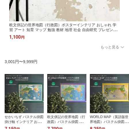
欧文併記の世界地図（行政図）ポスターインテリア おしゃれ 学
習 アート 知育 マップ 勉強 教材 地理 社会 自由研究 プレゼント
ギフト 入学祝い 国旗
1,100
円
もっと見る
3,001円〜9,999円
せかいちず パステル掛図
欧文併記の世界地図（行
WORLD MAP（英語版世
掛け軸 インテリア おし
政図）パステル掛図 掛け
界地図）パステル掛図 掛
ゃれ 学習 アート 知育 マ
軸 インテリア おしゃれ
け軸 インテリア おしゃ
7,150
7,700
8,250