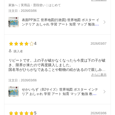
家族へ｜実用品・普段使い｜はじめて
注文日：2026/03/06
表面PP加工 世界地図(行政図) 世界地図 ポスター イ
ンテリア おしゃれ 学習 アート 知育 マップ 勉強 教
材 地理 社会 自由研究 プレゼント ギフト 国旗
4
2026/03/07
購入者
リピートです。上の子が破かなくなったら今度は下の子が破
き、限界が来たので再度購入しました。
国名等がひらがなであることや動物の絵があるので親しみや
すいです。
さらに表示
注文日：2026/03/06
せかいちず（B2サイズ）世界地図 ポスター インテ
リア おしゃれ 学習 アート 知育 マップ 勉強 教材 
地理 社会 自由研究 プレゼント ギフト 入学祝い 国
旗
5
2026/03/06