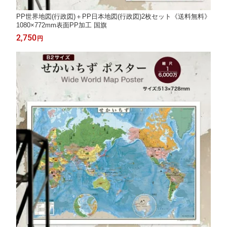
PP世界地図(行政図)＋PP日本地図(行政図)2枚セット《送料無料》
1080×772mm表面PP加工 国旗
2,750
円