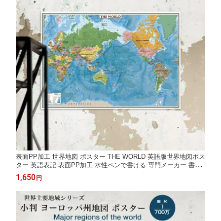
表面PP加工 世界地図 ポスター THE WORLD 英語版世界地図ポス
ター 英語表記 表面PP加工 水性ペンで書ける 専門メーカー 書き
込み 学習 小学生 中学生 塾 教室 教材 英語教育 地理 社会 受験 自
1,650
円
由研究 書斎 オフィス 壁掛け 日本製