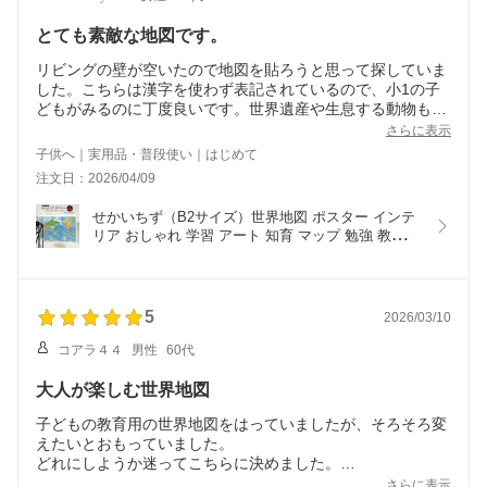
とても素敵な地図です。
リビングの壁が空いたので地図を貼ろうと思って探していま
した。こちらは漢字を使わず表記されているので、小1の子
どもがみるのに丁度良いです。世界遺産や生息する動物もイ
ラストで描かれていて、なんとなく眺めているだけでも楽し
さらに表示
いです。サイズ感もちょうど良く、お値段もお手頃で助かり
子供へ｜実用品・普段使い｜はじめて
ます。日本地図版も一緒に購入し、並べて貼っています。色
注文日：2026/04/09
味は写真で見るより薄めでしたが、落ち着いており並べて貼
っても主張が激しくなくいい感じです！
せかいちず（B2サイズ）世界地図 ポスター インテ
リア おしゃれ 学習 アート 知育 マップ 勉強 教材 
地理 社会 自由研究 プレゼント ギフト 入学祝い 国
旗
5
2026/03/10
コアラ４４
男性
60代
大人が楽しむ世界地図
子どもの教育用の世界地図をはっていましたが、そろそろ変
えたいとおもっていました。
どれにしようか迷ってこちらに決めました。
さらに表示