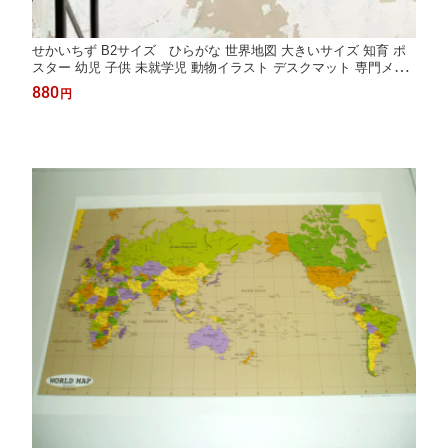
せかいちず B2サイズ ひらがな 世界地図 大きいサイズ 知育 ポ
スター 幼児 子供 未就学児 動物イラスト デスクマット 専門メー
カー 初めての世界地図 知育玩具 入園祝い 誕生日プレゼント 日本
880
円
製