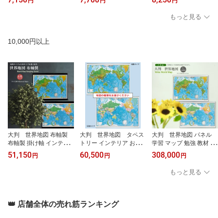
円
円
円
ップ 勉強 教材 地理 社会
学習 アート 知育 マップ
れ 学習 アート 知育 マッ
自由研究 プレゼント ギ
勉強 教材 地理 社会 自由
プ 勉強 教材 地理 社会 自
もっと見る
フト 伝統 日本文化 入学
研究 プレゼント ギフト
由研究 プレゼント ギフ
祝い 受験 モダン 国旗
伝統 日本文化 入学祝い
ト 伝統 日本文化 入学祝
受験 モダン 国旗
い 受験 モダン 国旗
10,000円以上
大判 世界地図 布軸製
大判 世界地図 タペス
大判 世界地図 パネル
布軸製 掛け軸 インテリ
トリー インテリア おし
学習 マップ 勉強 教材 地
ア おしゃれ 学習 アート
ゃれ 学習 アート 知育 マ
理 社会 教育 塾 学校 教育
51,150
60,500
308,000
円
円
円
知育 マップ 勉強 教材 地
ップ 勉強 教材 地理 社会
現場 自由研究 施設 教育
理 社会 自由研究 プレゼ
自由研究 プレゼント ギ
機関 フレーム 国旗
もっと見る
ント ギフト 伝統 日本文
フト 国旗
化 入学祝い 受験 モダン
国旗
👑 店舗全体の売れ筋ランキング