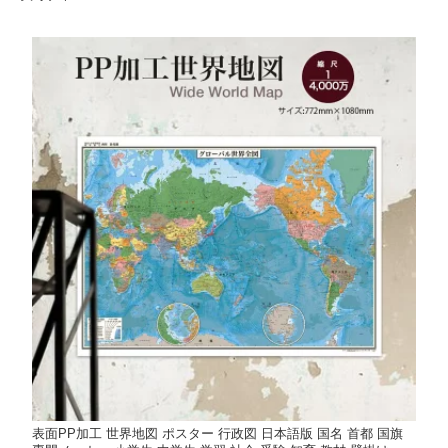
表面PP加工 世界地図 ポスター 行政図 日本語版 国名 首都 国旗