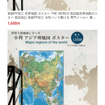
表面PP加工 世界地図 ポスター THE WORLD 英語版世界地図ポス
ター 英語表記 表面PP加工 水性ペンで書ける 専門メーカー 書き
込み 学習 小学生 中学生 塾 教室 教材 英語教育 地理 社会 受験 自
1,650
円
由研究 書斎 オフィス 壁掛け 日本製