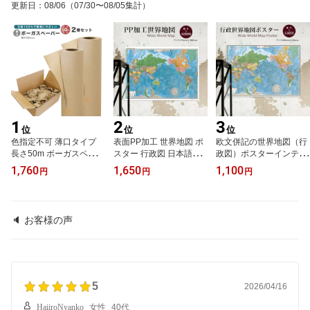
更新日
：
08/06
（07/30〜08/05集計）
1
2
3
位
位
位
色指定不可 薄口タイプ
表面PP加工 世界地図 ポ
欧文併記の世界地図（行
長さ50m ボーガスペーパ
スター 行政図 日本語版
政図）ポスターインテリ
ー 2巻セット 緩衝材 ミシ
国名 首都 国旗 専門メー
ア おしゃれ 学習 アート
1,760
1,650
1,100
円
円
円
ン目なし 新聞用紙 ロー
カー 小学生 中学生 学習
知育 マップ 勉強 教材 地
ル 梱包 梱包用品 梱包
社会 受験 知育 教材 壁掛
理 社会 自由研究 プレゼ
用紙 緩衝材梱包用 クッ
け 子供部屋 塾 入学祝い
ント ギフト 入学祝い 国
ション材緩衝材 梱包材
進学祝い 新学期 自由研
旗
🔈 お客様の声
緩衝材 配送 詰め紙 隙間
究 日本製
材 SDGS
5
2026/04/16
HaiiroNyanko
女性
40代