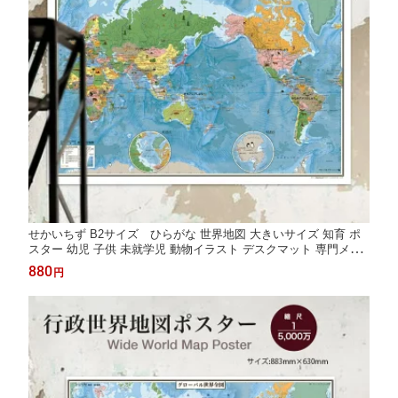
せかいちず B2サイズ ひらがな 世界地図 大きいサイズ 知育 ポ
スター 幼児 子供 未就学児 動物イラスト デスクマット 専門メー
カー 初めての世界地図 知育玩具 入園祝い 誕生日プレゼント 日本
880
円
製