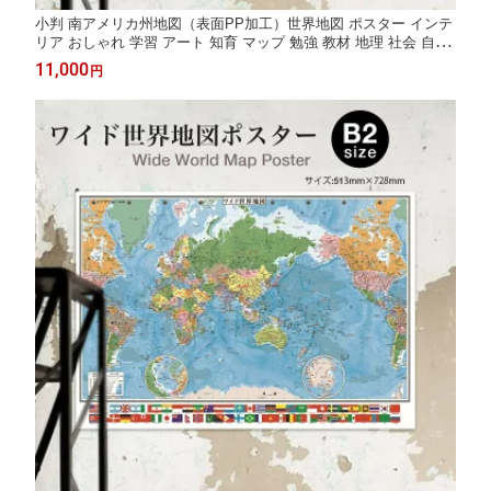
小判 南アメリカ州地図（表面PP加工）世界地図 ポスター インテ
リア おしゃれ 学習 アート 知育 マップ 勉強 教材 地理 社会 自由
研究 プレゼント ギフト 入学祝い 国旗
11,000
円