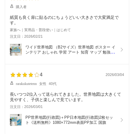
購入者
紙質も良く扉に貼るのにちょうどいい大きさで大変満足で
す。
家族へ｜実用品・普段使い｜はじめて
注文日：2026/02/21
ワイド世界地図 （B2サイズ）世界地図 ポスター イ
ンテリア おしゃれ 学習 アート 知育 マップ 勉強 教
材 地理 社会 自由研究 プレゼント ギフト 入学祝い  
国旗
4
2026/03/04
rarakukutetenn
女性
40代
長いつつ2位入って送られてきました。世界地図は大きくて
見やすく、子供と楽しんで見ています。
注文日：2026/03/01
PP世界地図(行政図)＋PP日本地図(行政図)2枚セッ
ト《送料無料》1080×772mm表面PP加工 国旗