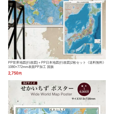
PP世界地図(行政図)＋PP日本地図(行政図)2枚セット《送料無料》
1080×772mm表面PP加工 国旗
2,750
円