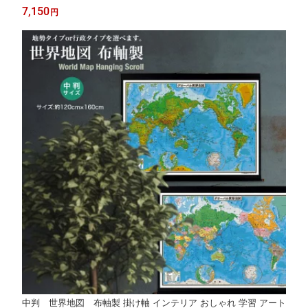
伝統 日本文化 入学祝い 受験 モダン 国旗
7,150
円
中判 世界地図 布軸製 掛け軸 インテリア おしゃれ 学習 アート