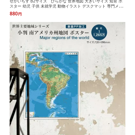
せかいちず B2サイズ ひらがな 世界地図 大きいサイズ 知育 ポ
スター 幼児 子供 未就学児 動物イラスト デスクマット 専門メー
カー 初めての世界地図 知育玩具 入園祝い 誕生日プレゼント 日本
880
円
製