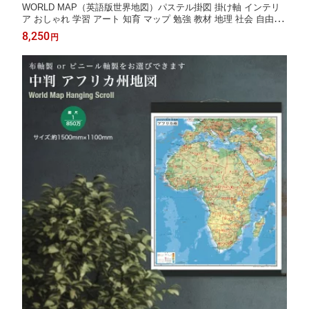
WORLD MAP（英語版世界地図）パステル掛図 掛け軸 インテリ
ア おしゃれ 学習 アート 知育 マップ 勉強 教材 地理 社会 自由研
究 プレゼント ギフト 伝統 日本文化 入学祝い 受験 モダン 国旗
8,250
円