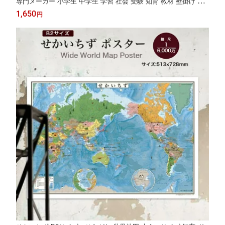
専門メーカー 小学生 中学生 学習 社会 受験 知育 教材 壁掛け 子
供部屋 塾 入学祝い 進学祝い 新学期 自由研究 日本製
1,650
円