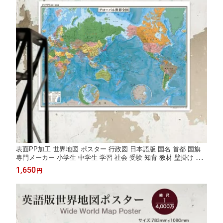
表面PP加工 世界地図 ポスター 行政図 日本語版 国名 首都 国旗
専門メーカー 小学生 中学生 学習 社会 受験 知育 教材 壁掛け 子
供部屋 塾 入学祝い 進学祝い 新学期 自由研究 日本製
1,650
円