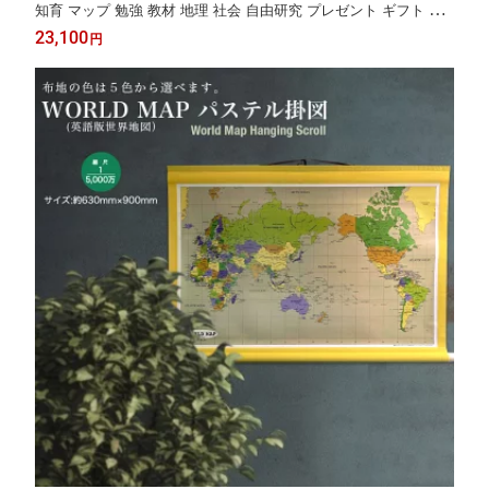
知育 マップ 勉強 教材 地理 社会 自由研究 プレゼント ギフト 伝
統 日本文化 入学祝い 受験 モダン 国旗
23,100
円