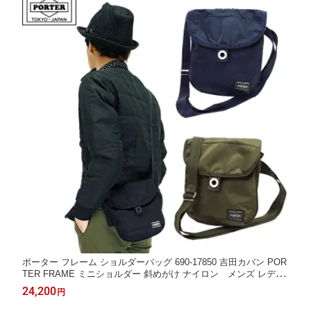
ポーター フレーム ショルダーバッグ 690-17850 吉田カバン POR
TER FRAME ミニショルダー 斜めがけ ナイロン メンズ レディ
ース
24,200
円