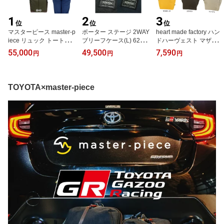
1
2
3
位
位
位
マスターピース master-p
ポーター ステージ 2WAY
heart made factory ハン
iece リュック トートバ
ブリーフケース(L) 620-0
ドハーヴェスト マザーズ
ッグ MSPC Tact 04021-v
7572 吉田カバン PORTE
バッグ マザーズリュッ
55,000
49,500
7,590
円
円
円
2 マスターピース リュッ
R STAGE ビジネスバッ
ク リセスタイル FY-09
ク
グ 1層タイプ ショルダー
50 軽量 トート型リュッ
バッグ 軽量 自立
クサック
TOYOTA×master-piece