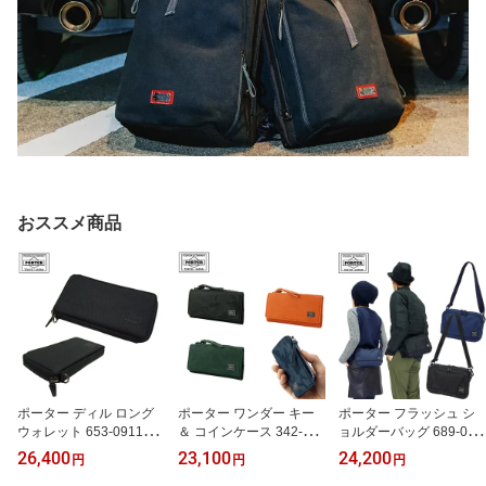
おススメ商品
ポーター ディル ロング
ポーター ワンダー キー
ポーター フラッシュ シ
ウォレット 653-09111
＆ コインケース 342-038
ョルダーバッグ 689-059
吉田カバン PORTER 長
45 吉田カバン PORTER
40 吉田カバン ミニショ
26,400
23,100
24,200
円
円
円
財布 サイフ
WONDER キーケース
ルダーバッグ PORTER F