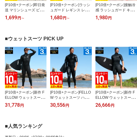
[P10倍+クーポン]即日発
[P10倍+クーポン]ラッシ
[P10倍+クーポン]接触冷
送 マリンシューズ ビー
ュガード レギンス レデ
感 ラッシュガード キッ
チシューズ ウォーターシ
ィース UPF50+ XS〜3L
ズ レギンス UPF50+ 8
1,699
1,680
1,980
円
～
円
～
円
ューズ アクアシューズ 2
UVカット98%以上 FELL
0〜150サイズ UVカット
mm厚 水陸両用 靴 メン
OW 水着 体形カバー ラ
98％ ラッシュレギンス
ズ レディース キッズ シ
ッシュレギンス UVカッ
子供 ベビー マリンカ 水
ュノーケリング 海 川 岩
ト マリンカ 海 プール 紫
着 無地 HEAZEL 紫外線
■ウェットスーツ PICK UP
場 フィットネス マリン
外線対策 日焼け対策 18F
対策 日焼け対策 18H-RL
スポーツ アウトドア 19
-RL2
3
R-MS
[P10倍+クーポン]新作 F
[P10倍+クーポン]FELLO
[P10倍+クーポン]新作 F
ELLOW ウェットスーツ
W ウェットスーツ ハイ
ELLOW ウェットスーツ
ハイエンドモデル フルス
エンドモデル シーガル 3
ハイエンドモデル スプリ
31,778
30,556
26,666
円
円
円
ーツ 3mm メンズ チェス
mm メンズ 半袖 チェス
ング 3mm メンズ チェス
トジップ ジャーフル ジ
トジップ ノンジップ ジ
トジップ ノンジップ ジ
ャージ ストレッチ ウエ
ャージ ウエットスーツ
ャージ ウエットスーツ
ットスーツ サーフィン
サーフィン シュノーケリ
サーフィン SUP ボディ
■人気ランキング
シュノーケリング WYF-F
ング WYF-SG11
ボード シュノーケリング
S11
WYF-SP12