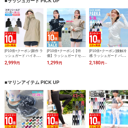
■ラッシュガード PICK UP
[P10倍+クーポン]新作 ラ
[P10倍+クーポン]【特
[P10倍+クーポン]接触冷
ッシュガード ハイネック
価】ラッシュガードセッ
感 ラッシュガード パー
パーカー ナイロン レデ
ト ラッシュガード 水着
カー レディース UPF50+
2,999
1,299
2,180
円
円
円
～
ィース つば付き M〜LL
レディース フリルシャツ
S〜3L UVカット98％以
UVカット96％以上 FELL
パンツ セットアップ S〜
上 FELLOW ラッシュパ
OW ラッシュパーカー U
L UPF50+ 接触冷感 水陸
ーカー UVパーカー 水着
Vパーカー 軽量 水着 紫
両用 FELLOW 長袖 サー
長袖 体型カバー 紫外線
■マリンアイテム PICK UP
外線対策 日焼け対策 WY
フパンツ 上下 UVカット
対策 日焼け対策 18F-RP
F-PK2
紫外線対策 日焼け対策
2
上下セット 24F-FFS