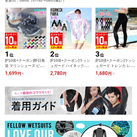
更新日
：
08/06
（07/30〜08/05集計）
1
2
3
位
位
位
[P10倍+クーポン]即日発
[P10倍+クーポン]ラッシ
[P10倍+クーポン]ラッシ
送 マリンシューズ ビー
ュガード ハイネックパー
ュガード トレンカ レデ
チシューズ ウォーターシ
カー 涼感 レディース つ
ィース UPF50+ XS〜3L
1,699
2,780
1,680
円
～
円
円
～
ューズ アクアシューズ 2
ば付き S〜3L UVカット9
UVカット率98% FELLO
mm厚 水陸両用 靴 メン
0％以上 Ko'a ラッシュパ
W 水着 体形カバー ラッ
ズ レディース キッズ シ
ーカー UVパーカー 軽量
シュトレンカ UVカット
ュノーケリング 海 川 岩
水着 長袖 紫外線対策 日
マリンカ スイムトレンカ
場 フィットネス マリン
焼け対策 23K-HN2
紫外線対策 日焼け対策 1
スポーツ アウトドア 19
8F-RT2
R-MS