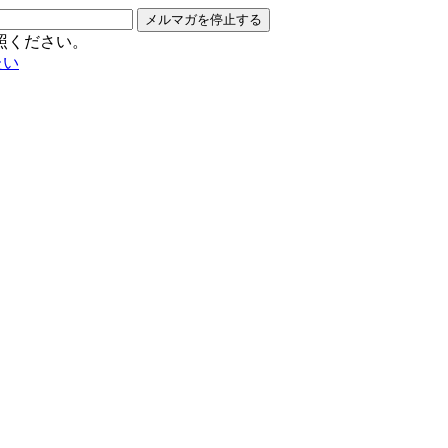
メルマガを停止する
照ください。
たい