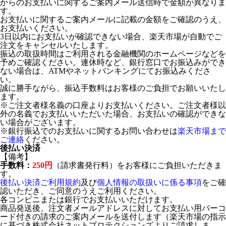
からのお支払いに関するご案内メール送信時で金額が異なりま
す。
お支払いに関するご案内メールに記載の金額をご確認のうえ、
お支払いください。
3日以内にお支払いが確認できない場合、楽天市場が自動でご
注文をキャンセルいたします。
振込の取扱時間はご利用される金融機関のホームページなどを
予めご確認ください。連休時など、銀行窓口でお振込みができ
ない場合は、ATMやネットバンキングにてお振込みくださ
い。
誠に勝手ながら、振込手数料はお客様のご負担でお願いいたし
ます。
※ご注文者様名義の口座よりお支払いください。ご注文者様以
外の名義でお支払いいただいた場合、お支払いの確認ができな
い場合がございます。
※銀行振込でのお支払いに関するお問い合わせは
楽天市場まで
ご連絡
ください。
後払い決済
【備考】
手数料：
250円
（請求書発行料）をお客様にご負担いただきま
す。
後払い決済ご利用規約
及び
個人情報の取扱いに係る事項
をご確
認いただき、ご同意のうえご利用ください。
各コンビニまたは銀行でお支払いいただけます。
商品発送後、注文者メールアドレスに対してお支払い用バーコ
ード付きの請求のご案内メールを送付します（楽天市場の指示
に基づき株式会社ネットプロテクションズよりご請求しま