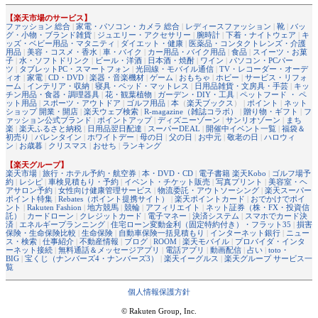
【楽天市場のサービス】
ファッション 総合
|
家電・パソコン・カメラ 総合
|
レディースファッション
|
靴
|
バッ
グ・小物・ブランド雑貨
|
ジュエリー・アクセサリー
|
腕時計
|
下着・ナイトウェア
|
キ
ッズ・ベビー用品・マタニティ
|
ダイエット・健康
|
医薬品・コンタクトレンズ・介護
用品
|
美容・コスメ・香水
|
車・バイク
|
カー用品・バイク用品
|
食品
|
スイーツ・お菓
子
|
水・ソフトドリンク
|
ビール・洋酒
|
日本酒・焼酎
|
ワイン
|
パソコン・PCパー
ツ
|
タブレットPC・スマートフォン
|
光回線・モバイル通信
|
TV・レコーダー・オーデ
ィオ
|
家電
|
CD・DVD
|
楽器・音楽機材
|
ゲーム
|
おもちゃ
|
ホビー
|
サービス・リフォ
ーム
|
インテリア・収納
|
寝具・ベッド・マットレス
|
日用品雑貨・文房具・手芸
|
キッ
チン用品・食器・調理器具
|
花・観葉植物
|
ガーデン・DIY・工具
|
ペットフード ・ ペ
ット用品
|
スポーツ・アウトドア
|
ゴルフ用品
|
本
（
楽天ブックス
） |
ポイント
|
ネット
ショップ 開業・開店
|
楽天ウェブ検索
|
R-magazine（雑誌コラボ）
|
贈り物・ギフト
|
フ
ァッション公式ブランド
|
ポイントアップ
|
ディズニーゾーン
|
サンリオゾーン
|
まち
楽
|
楽天ふるさと納税
|
日用品翌日配達
|
スーパーDEAL
|
開催中イベント一覧
|
福袋＆
初売り
|
バレンタイン
|
ホワイトデー
|
母の日
|
父の日
|
お中元
|
敬老の日
|
ハロウィ
ン
|
お歳暮
|
クリスマス
|
おせち
|
ランキング
【楽天グループ】
楽天市場
|
旅行・ホテル予約・航空券
|
本・DVD・CD
|
電子書籍 楽天Kobo
|
ゴルフ場予
約
|
レシピ
|
車検見積もり・予約
|
イベント・チケット販売
|
写真プリント
|
美容室・ヘ
アサロン予約
|
女性向け健康管理サービス
|
物流委託・アウトソーシング
|
楽天スーパー
ポイント特集
|
Rebates（ポイント提携サイト）
|
楽天ポイントカード
|
おでかけでポイ
ント
|
Rakuten Fashion
|
地方競馬
|
競輪
|
アフィリエイト
|
ネット証券（株・FX・投資信
託）
|
カードローン
|
クレジットカード
|
電子マネー
|
決済システム
|
スマホでカード決
済
|
エネルギープランニング
|
住宅ローン変動金利（固定特約付き）・フラット35
|
損害
保険・生命保険比較
|
生命保険
|
自動車保険一括見積もり
|
インターネット銀行
|
ニュー
ス・検索
|
仕事紹介
|
不動産情報
|
ブログ
|
ROOM
|
楽天モバイル
|
プロバイダ・インタ
ーネット接続
|
無料通話＆メッセージアプリ
|
電話アプリ
|
動画配信
|
占い
|
toto・
BIG
|
宝くじ（ナンバーズ4・ナンバーズ3）
|
楽天イーグルス
|
楽天グループ サービス一
覧
個人情報保護方針
© Rakuten Group, Inc.