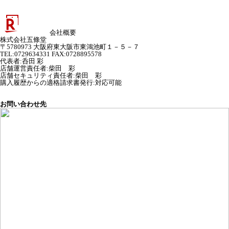
会社概要
株式会社五條堂
〒5780973 大阪府東大阪市東鴻池町１－５－７
TEL:0729634331 FAX:0728895578
代表者
:
呑田 彩
店舗運営責任者
:
柴田 彩
店舗セキュリティ責任者
:
柴田 彩
購入履歴からの適格請求書発行:対応可能
お問い合わせ先