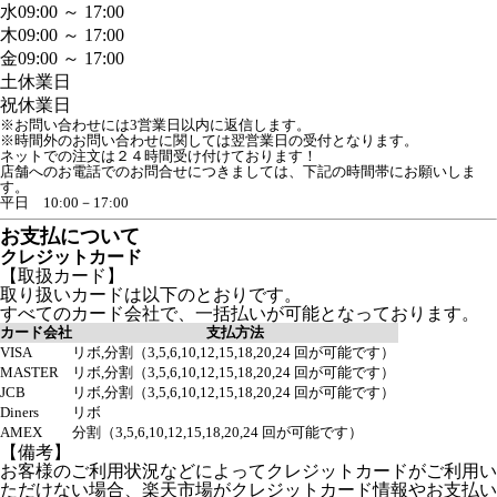
水
09:00 ～ 17:00
木
09:00 ～ 17:00
金
09:00 ～ 17:00
土
休業日
祝
休業日
※お問い合わせには3営業日以内に返信します。
※時間外のお問い合わせに関しては翌営業日の受付となります。
ネットでの注文は２４時間受け付けております！

店舗へのお電話でのお問合せにつきましては、下記の時間帯にお願いしま
す。

平日　10:00－17:00
お支払について
クレジットカード
【取扱カード】
取り扱いカードは以下のとおりです。
すべてのカード会社で、一括払いが可能となっております。
カード会社
支払方法
VISA
リボ,分割（3,5,6,10,12,15,18,20,24 回が可能です）
MASTER
リボ,分割（3,5,6,10,12,15,18,20,24 回が可能です）
JCB
リボ,分割（3,5,6,10,12,15,18,20,24 回が可能です）
Diners
リボ
AMEX
分割（3,5,6,10,12,15,18,20,24 回が可能です）
【備考】
お客様のご利用状況などによってクレジットカードがご利用い
ただけない場合、楽天市場がクレジットカード情報やお支払い