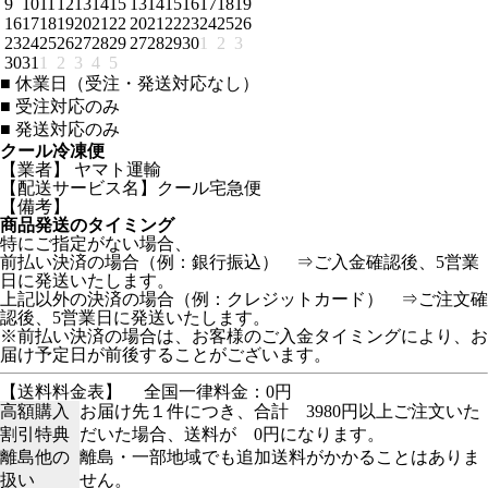
9
10
11
12
13
14
15
13
14
15
16
17
18
19
16
17
18
19
20
21
22
20
21
22
23
24
25
26
23
24
25
26
27
28
29
27
28
29
30
1
2
3
30
31
1
2
3
4
5
■
休業日（受注・発送対応なし）
■
受注対応のみ
■
発送対応のみ
クール冷凍便
【業者】 ヤマト運輸
【配送サービス名】クール宅急便
【備考】
商品発送のタイミング
特にご指定がない場合、
前払い決済の場合（例：銀行振込） ⇒ご入金確認後、5営業
日に発送いたします。
上記以外の決済の場合（例：クレジットカード） ⇒ご注文確
認後、5営業日に発送いたします。
※前払い決済の場合は、お客様のご入金タイミングにより、お
届け予定日が前後することがございます。
【送料料金表】
全国一律料金：0円
高額購入
お届け先１件につき、合計 3980円以上ご注文いた
割引特典
だいた場合、送料が 0円になります。
離島他の
離島・一部地域でも追加送料がかかることはありま
扱い
せん。