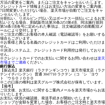
方法の変更をご案内、またはご注文をキャンセルいたします。
クレジットカード情報またはお支払い方法の変更をご案内後、
7日間変更いただけない場合、楽天市場が自動でご注文をキャ
ンセルいたします。
分割払い、リボルビング払い又はボーナス一括払いによるお支
払いとなる場合、割賦販売法第30条2の3第4項、同法施行規則
第54条1項各号に定められた事項は、注文確認後の自動配信メ
ールにより交付します。
※ご注文の際にお客様の本人確認（電話確認等）をお願いする
場合もございます。
※お客様と異なる名義のクレジットカードはご利用いただけま
せん。
※決済システム上、クレジットカード利用控は発行しておりま
せん。
※クレジットカードでのお支払いに関するお問い合わせは
楽天
市場までご連絡
ください。
銀行振込
【振込先】楽天銀行（ラクテンギンコウ）楽天市場支店（ラク
テンイチバシテン） 普通 3047710 ラクテン（コ゛シ゛ヨウ
ト゛ウＧＯＪＯＤＯ
※この口座の権利は楽天グループ株式会社が保有しています。
【備考】
ご注文後、お支払いに関するご案内メールを楽天市場からお送
りいたします。
お支払い状況の確認後、発送手続きが開始いたします。
ショップが金額を変更した場合、お客様のご注文時と楽天市場