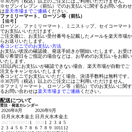
※30万円（税込）以上のご注文にはご利用いただけません。
※セブンイレブン（前払）でのお支払いに関するお問い合わせ
は
楽天市場までご連絡
ください。
ファミリーマート、ローソン等（前払）
【備考】
ローソン、ファミリーマート、ミニストップ、セイコーマート
でお支払いいただけます。
ご注文後に、お支払い受付番号を記載したメールを楽天市場か
らお送りいたします。
各コンビニでのお支払い方法
お支払い状況の確認後、発送手続きが開始いたします。お受け
取り希望日をご指定の場合などは、お早めのお支払いをお願い
いたします。
3日以内にお支払いが確認できない場合、楽天市場が自動でご
注文をキャンセルいたします。
各コンビニでお支払いいただく場合、決済手数料は無料です。
※30万円（税込）以上のご注文にはご利用いただけません。
※ファミリーマート、ローソン等（前払）でのお支払いに関す
るお問い合わせは
楽天市場までご連絡
ください。
配送について
受注・発送カレンダー
2026年8月
2026年9月
日
月
火
水
木
金
土
日
月
火
水
木
金
土
26
27
28
29
30
31
1
30
31
1
2
3
4
5
2
3
4
5
6
7
8
6
7
8
9
10
11
12