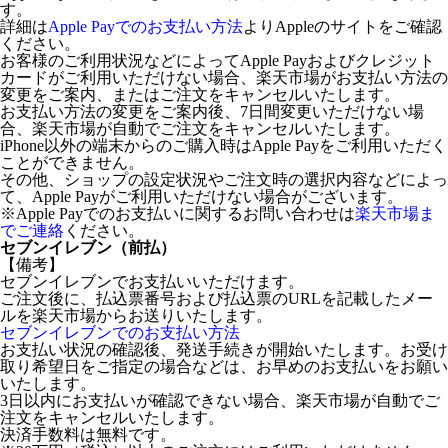
す。
詳細は
Apple Payでのお支払い方法
よりAppleのサイトをご確認
ください。
お客様のご利用状況などによってApple Payおよびクレジット
カードがご利用いただけない場合、楽天市場がお支払い方法の
変更をご案内、またはご注文をキャンセルいたします。
お支払い方法の変更をご案内後、7日間変更いただけない場
合、楽天市場が自動でご注文をキャンセルいたします。
iPhone以外の端末からのご購入時はApple Payをご利用いただく
ことができません。
その他、ショップの設定状況やご注文時の選択内容などによっ
て、Apple Payがご利用いただけない場合がございます。
※Apple Payでのお支払いに関するお問い合わせは
楽天市場ま
でご連絡
ください。
セブンイレブン（前払）
【備考】
セブンイレブンでお支払いいただけます。
ご注文後に、払込票番号および払込票のURLを記載したメー
ルを楽天市場からお送りいたします。
セブンイレブンでのお支払い方法
お支払い状況の確認後、発送手続きが開始いたします。お受け
取り希望日をご指定の場合などは、お早めのお支払いをお願い
いたします。
3日以内にお支払いが確認できない場合、楽天市場が自動でご
注文をキャンセルいたします。
決済手数料は無料です。