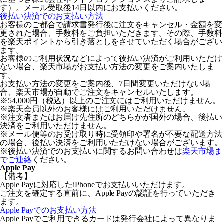
す）。メール受取後14日以内にお支払いください。
後払い決済でのお支払い方法
お客様のご都合で請求書発行後に注文をキャンセル・金額を変
更された場合、手数料をご負担いただきます。その際、手数料
を楽天ポイントから引き落としをさせていただく場合がござい
ます。
お客様のご利用状況などによって後払い決済がご利用いただけ
ない場合、楽天市場がお支払い方法の変更をご案内いたしま
す。
お支払い方法の変更をご案内後、7日間変更いただけない場
合、楽天市場が自動でご注文をキャンセルいたします。
※54,000円（税込）以上のご注文にはご利用いただけません。
※楽天会員以外のお客様にはご利用いただけません。
※注文者またはお届け先住所のどちらかが国外の場合、後払い
決済をご利用いただけません。
※メール便等のお受け取り時に受領印や署名が不要な配送方法
の場合、後払い決済をご利用いただけない場合がございます。
※後払い決済でのお支払いに関するお問い合わせは
楽天市場ま
でご連絡
ください。
Apple Pay
【備考】
Apple Payに対応したiPhoneでお支払いいただけます。
ご注文を確定する直前に、Apple Payの認証を行っていただき
ます。
Apple Payでのお支払い方法
Apple Payでご利用できるカードは発行会社によって異なりま