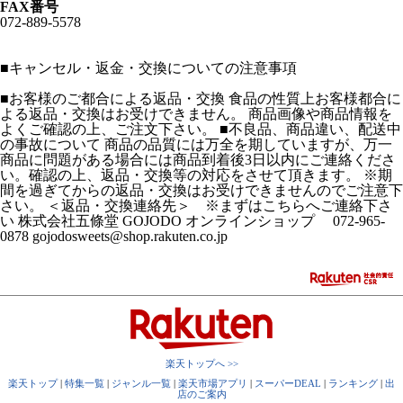
FAX番号
072-889-5578
■
キャンセル・返金・交換についての注意事項
■お客様のご都合による返品・交換 食品の性質上お客様都合に
よる返品・交換はお受けできません。 商品画像や商品情報を
よくご確認の上、ご注文下さい。 ■不良品、商品違い、配送中
の事故について 商品の品質には万全を期していますが、万一
商品に問題がある場合には商品到着後3日以内にご連絡くださ
い。確認の上、返品・交換等の対応をさせて頂きます。 ※期
間を過ぎてからの返品・交換はお受けできませんのでご注意下
さい。 ＜返品・交換連絡先＞ ※まずはこちらへご連絡下さ
い 株式会社五條堂 GOJODO オンラインショップ 072-965-
0878 gojodosweets@shop.rakuten.co.jp
楽天トップへ >>
楽天トップ
|
特集一覧
|
ジャンル一覧
|
楽天市場アプリ
|
スーパーDEAL
|
ランキング
|
出
店のご案内