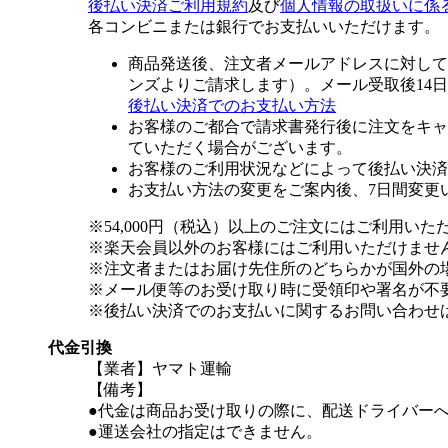
後払い決済ご利用規約
及び
個人情報の取扱いに係
各コンビニまたは銀行でお支払いいただけます。
商品発送後、注文者メールアドレスに対して
ンズよりご請求します）。メール受取後14
後払い決済でのお支払い方法
お客様のご都合で請求書発行後に注文をキャ
ていただく場合がございます。
お客様のご利用状況などによって後払い決済
お支払い方法の変更をご案内後、7日間変更
※54,000円（税込）以上のご注文にはご利用いた
※楽天会員以外のお客様にはご利用いただけませ
※注文者またはお届け先住所のどちらかが国外の
※メール便等のお受け取り時に受領印や署名が不
※後払い決済でのお支払いに関するお問い合わせ
代金引換
【業者】ヤマト運輸
【備考】
●代金は商品お受け取りの際に、配送ドライバー
●運送会社の指定はできません。