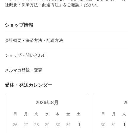
社概要・決済方法・配送方法」をご確認ください。
ショップ情報
会社概要・決済方法・配送方法
ショップへ問い合わせ
メルマガ登録・変更
受注・発送カレンダー
2026年8月
20
日
月
火
水
木
金
土
日
月
火
26
27
28
29
30
31
1
30
31
1