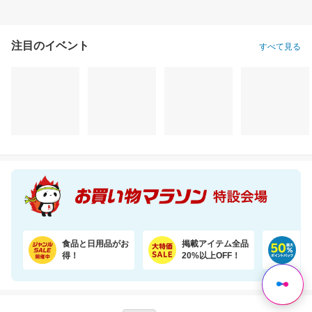
注目のイベント
すべて見る
食品と日用品がお
掲載アイテム全品
日
得！
20%以上OFF！
ポ