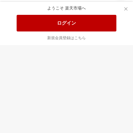
食品と日用品がお
掲載アイテム全品
日
得！
20%以上OFF！
ポ
ようこそ 楽天市場へ
ログイン
あなたはポイント
合計
倍
新規会員登録はこちら
楽天のサービス
すべて見る