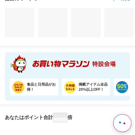
注目のイベント
すべて見る
＼最安値挑戦／1500万枚売れてる★ふかふかホテルバスタオル2枚セットが20周年SALE！
＼7％OFF！ふんわり柔らか／大容量48ロール！2倍巻きトイレットペーパー
3,600円
3,880円
2,
割引価格
割引価格
割引価格
3,180
3,580
2,580
円
円
円