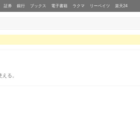
証券
銀行
ブックス
電子書籍
ラクマ
リーベイツ
楽天24
使える。