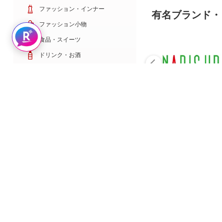
ファッション・インナー
有名ブランド・
ファッション小物
Rakuten AIで探す
食品・スイーツ
ドリンク・お酒
日用雑貨・キッチン用品
コスメ・健康・医薬品
キッズ・ベビー・玩具
家電・TV・カメラ
PC・スマホ・通信
スポーツ・ゴルフ
車・バイク
インテリア・寝具・収納
ペット・花・DIY工具
サービス・リフォーム