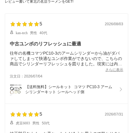
レビュー書いて東北の名店ラーメンをGET!
5
2026/08/03
kan-tech
男性
40代
中古ユンボのリフレッシュに最適
往年の名機コマツPC10-3のアームシリンダーから油がダバ
ァしてしまって快適なユンボ作業ができないので、こちらの
商品でシリンダーリフレッシュを図りました。現実には内部
のピストンリング関係も購入した方がいいのでしょうが、今
さらに表示
回は予算の関係と機器の使用頻度を加味してキャップ部分の
注文日：2026/07/04
シール関係に留めました。結果漏れはピタっと止まり、予定
していたユンボ作業も迅速に終了。（やはり動きにも影響が
【送料無料】シールキット  コマツ PC10-3 アーム
あったらしく、交換後はスムーズなシリンダーの動きになり
シリンダーキット シールヘッド側
ました。）交換作業自体は・・・少し工具と力が要ります
が、注意しながらやれば難しくないレベルだと思います。ユ
ンボには複数のシリンダーがあり、滲みもそこそこなので、
また漏れがひどくなったらこちらでシールキットを購入しよ
5
2026/07/31
うと思います。
虎豆6693
男性
50代