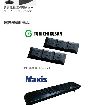
農機/建機/産機用チュー
ブ・フラップ・バルブ
建設機械用部品
東日興産製ゴムパッド