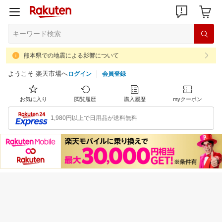
熊本県での地震による影響について
ようこそ 楽天市場へ
ログイン
会員登録
お気に入り
閲覧履歴
購入履歴
myクーポン
1,980円以上で日用品が送料無料