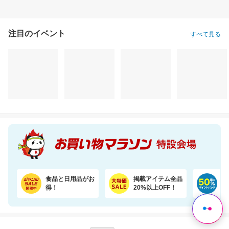
注目のイベント
すべて見る
食品と日用品がお
掲載アイテム全品
日
得！
20%以上OFF！
ポ