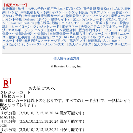
【楽天グループ】
楽天市場
|
旅行・ホテル予約・航空券
|
本・DVD・CD
|
電子書籍 楽天Kobo
|
ゴルフ場予
約
|
レシピ
|
車検見積もり・予約
|
イベント・チケット販売
|
写真プリント
|
美容室・ヘ
アサロン予約
|
女性向け健康管理サービス
|
物流委託・アウトソーシング
|
楽天スーパー
ポイント特集
|
Rebates（ポイント提携サイト）
|
楽天ポイントカード
|
おでかけでポイ
ント
|
Rakuten Fashion
|
地方競馬
|
競輪
|
アフィリエイト
|
ネット証券（株・FX・投資信
託）
|
カードローン
|
クレジットカード
|
電子マネー
|
決済システム
|
スマホでカード決
済
|
エネルギープランニング
|
住宅ローン変動金利（固定特約付き）・フラット35
|
損害
保険・生命保険比較
|
生命保険
|
自動車保険一括見積もり
|
インターネット銀行
|
ニュー
ス・検索
|
仕事紹介
|
不動産情報
|
ブログ
|
ROOM
|
楽天モバイル
|
プロバイダ・インタ
ーネット接続
|
無料通話＆メッセージアプリ
|
電話アプリ
|
動画配信
|
占い
|
toto・
BIG
|
宝くじ（ナンバーズ4・ナンバーズ3）
|
楽天イーグルス
|
楽天グループ サービス一
覧
個人情報保護方針
© Rakuten Group, Inc.
お支払について
クレジットカード
【取扱カード】
取り扱いカードは以下のとおりです。すべてのカード会社で、一括払いが可
能となっております。
VISA
リボ,分割（3,5,6,10,12,15,18,20,24 回が可能です）
MASTER
リボ,分割（3,5,6,10,12,15,18,20,24 回が可能です）
JCB
リボ,分割（3,5,6,10,12,15,18,20,24 回が可能です）