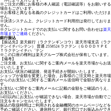
※ご注文の際にお客様の本人確認（電話確認等）をお願いする
場合もございます。
※お客様と異なる名義のクレジットカードはご利用いただけま
せん。
※決済システム上、クレジットカード利用控は発行しておりま
せん。
※クレジットカードでのお支払いに関するお問い合わせは
楽天
市場までご連絡
ください。
銀行振込
【振込先】楽天銀行（ラクテンギンコウ）楽天市場支店（ラク
テンイチバシテン） 普通 2558524 ラクテン（ＧＯＯＤＹＰＥ
Ｔラクテンイチハ゛テン
※この口座の権利は楽天グループ株式会社が保有しています。
【備考】
ご注文後、お支払いに関するご案内メールを楽天市場からお送
りいたします。
お支払い状況の確認後、発送手続きが開始いたします。
ショップが金額を変更した場合、お客様のご注文時と楽天市場
からのお支払いに関するご案内メール送信時で金額が異なりま
す。
お支払いに関するご案内メールに記載の金額をご確認のうえ、
お支払いください。
14日以内にお支払いが確認できない場合、楽天市場が自動でご
注文をキャンセルいたします。
振込の取扱時間はご利用される金融機関のホームページなどを
予めご確認ください。連休時など、銀行窓口でお振込みができ