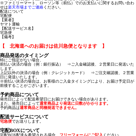
※ファミリーマート、ローソン等（前払）でのお支払いに関するお問い合わ
せは
楽天市場までご連絡
ください。
配送について
宅配便
【業者】
ヤマト運輸
【配送サービス名】
宅急便
【備考】
【 北海道へのお届けは佐川急便となります 】
商品発送のタイミング
特にご指定がない場合、
前払い決済の場合（例：銀行振込） ⇒ご入金確認後、２営業日に発送いた
します。
上記以外の決済の場合（例：クレジットカード） ⇒ご注文確認後、２営業
日に発送いたします。
※前払い決済の場合は、お客様のご入金タイミングにより、お届け予定日が
前後することがございます。
予約商品について
発売日によって配送希望日にお届けできない場合があります。
また、発売日によって
通常商品より発送に日数がかかります。
予約商品は
通常商品と同梱発送できません。
配送サービスについて
宅急便
でお送りします。
宅配BOXについて
宅配BOX配達を希望される場合、
フリーフォームにご記入
ください。