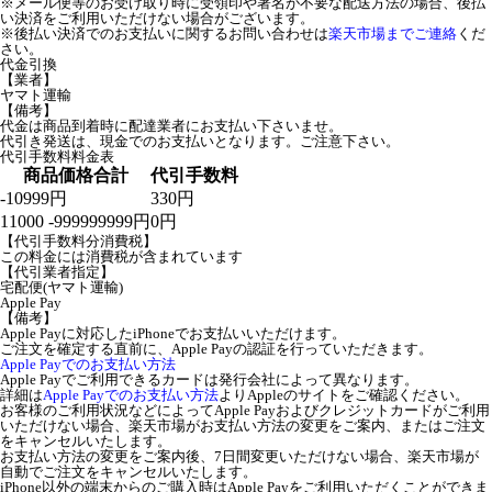
※メール便等のお受け取り時に受領印や署名が不要な配送方法の場合、後払
い決済をご利用いただけない場合がございます。
※後払い決済でのお支払いに関するお問い合わせは
楽天市場までご連絡
くだ
さい。
代金引換
【業者】
ヤマト運輸
【備考】
代金は商品到着時に配達業者にお支払い下さいませ。
代引き発送は、現金でのお支払いとなります。ご注意下さい。
代引手数料料金表
商品価格合計
代引手数料
-10999円
330円
11000 -999999999円
0円
【代引手数料分消費税】
この料金には消費税が含まれています
【代引業者指定】
宅配便(ヤマト運輸)
Apple Pay
【備考】
Apple Payに対応したiPhoneでお支払いいただけます。
ご注文を確定する直前に、Apple Payの認証を行っていただきます。
Apple Payでのお支払い方法
Apple Payでご利用できるカードは発行会社によって異なります。
詳細は
Apple Payでのお支払い方法
よりAppleのサイトをご確認ください。
お客様のご利用状況などによってApple Payおよびクレジットカードがご利用
いただけない場合、楽天市場がお支払い方法の変更をご案内、またはご注文
をキャンセルいたします。
お支払い方法の変更をご案内後、7日間変更いただけない場合、楽天市場が
自動でご注文をキャンセルいたします。
iPhone以外の端末からのご購入時はApple Payをご利用いただくことができま