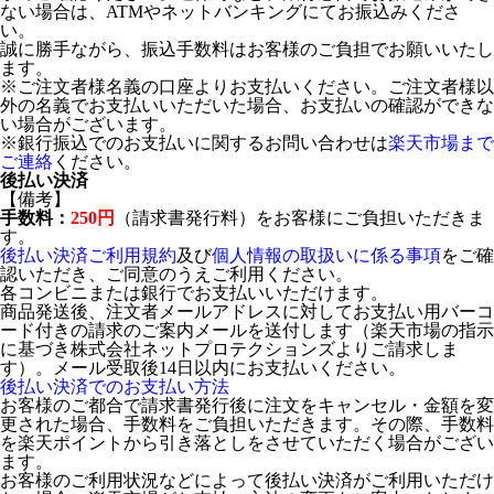
ない場合は、ATMやネットバンキングにてお振込みくださ
い。
誠に勝手ながら、振込手数料はお客様のご負担でお願いいたし
ます。
※ご注文者様名義の口座よりお支払いください。ご注文者様以
外の名義でお支払いいただいた場合、お支払いの確認ができな
い場合がございます。
※銀行振込でのお支払いに関するお問い合わせは
楽天市場まで
ご連絡
ください。
後払い決済
【備考】
手数料：
250円
（請求書発行料）をお客様にご負担いただきま
す。
後払い決済ご利用規約
及び
個人情報の取扱いに係る事項
をご確
認いただき、ご同意のうえご利用ください。
各コンビニまたは銀行でお支払いいただけます。
商品発送後、注文者メールアドレスに対してお支払い用バーコ
ード付きの請求のご案内メールを送付します（楽天市場の指示
に基づき株式会社ネットプロテクションズよりご請求しま
す）。メール受取後14日以内にお支払いください。
後払い決済でのお支払い方法
お客様のご都合で請求書発行後に注文をキャンセル・金額を変
更された場合、手数料をご負担いただきます。その際、手数料
を楽天ポイントから引き落としをさせていただく場合がござい
ます。
お客様のご利用状況などによって後払い決済がご利用いただけ