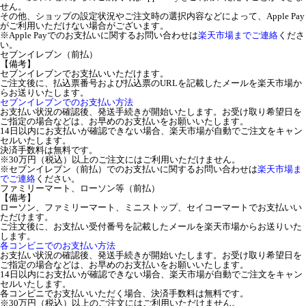
せん。
その他、ショップの設定状況やご注文時の選択内容などによって、Apple Pay
がご利用いただけない場合がございます。
※Apple Payでのお支払いに関するお問い合わせは
楽天市場までご連絡
くださ
い。
セブンイレブン（前払）
【備考】
セブンイレブンでお支払いいただけます。
ご注文後に、払込票番号および払込票のURLを記載したメールを楽天市場か
らお送りいたします。
セブンイレブンでのお支払い方法
お支払い状況の確認後、発送手続きが開始いたします。お受け取り希望日を
ご指定の場合などは、お早めのお支払いをお願いいたします。
14日以内にお支払いが確認できない場合、楽天市場が自動でご注文をキャン
セルいたします。
決済手数料は無料です。
※30万円（税込）以上のご注文にはご利用いただけません。
※セブンイレブン（前払）でのお支払いに関するお問い合わせは
楽天市場ま
でご連絡
ください。
ファミリーマート、ローソン等（前払）
【備考】
ローソン、ファミリーマート、ミニストップ、セイコーマートでお支払いい
ただけます。
ご注文後に、お支払い受付番号を記載したメールを楽天市場からお送りいた
します。
各コンビニでのお支払い方法
お支払い状況の確認後、発送手続きが開始いたします。お受け取り希望日を
ご指定の場合などは、お早めのお支払いをお願いいたします。
14日以内にお支払いが確認できない場合、楽天市場が自動でご注文をキャン
セルいたします。
各コンビニでお支払いいただく場合、決済手数料は無料です。
※30万円（税込）以上のご注文にはご利用いただけません。