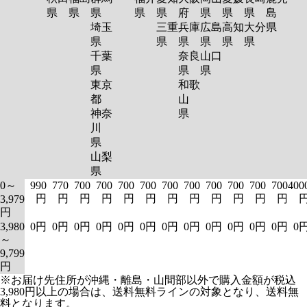
県
県
県
県
県
府
県
県
県
島
埼玉
三重
兵庫
広島
高知
大分
県
県
県
県
県
県
県
千葉
奈良
山口
県
県
県
東京
和歌
都
山
神奈
県
川
県
山梨
県
0～
990
770
700
700
700
700
700
700
700
700
700
700
400
円
円
円
円
円
円
円
円
円
円
円
円
3,979
円
3,980
0円
0円
0円
0円
0円
0円
0円
0円
0円
0円
0円
0円
0
～
9,799
円
※お届け先住所が沖縄・離島・山間部以外で購入金額が税込
3,980円以上の場合は、送料無料ラインの対象となり、送料無
料となります。