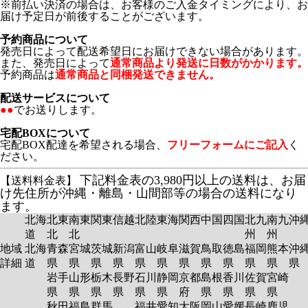
※前払い決済の場合は、お客様のご入金タイミングにより、お
届け予定日が前後することがございます。
予約商品について
発売日によって配送希望日にお届けできない場合があります。
また、発売日によって
通常商品より発送に日数がかかります。
予約商品は
通常商品と同梱発送できません。
配送サービスについて
●●
でお送りします。
宅配BOXについて
宅配BOX配達を希望される場合、
フリーフォームにご記入
く
ださい。
下記料金表の3,980円以上の送料は、お届
【送料料金表】
け先住所が沖縄・離島・山間部等の場合の送料になり
ます。
北海
北東
南東
関東
信越
北陸
東海
関西
中国
四国
北九
南九
沖
道
北
北
州
州
地域
北海
青森
宮城
茨城
新潟
富山
岐阜
滋賀
鳥取
徳島
福岡
熊本
沖
詳細
道
県
県
県
県
県
県
県
県
県
県
県
岩手
山形
栃木
長野
石川
静岡
京都
島根
香川
佐賀
宮崎
県
県
県
県
県
県
府
県
県
県
県
秋田
福島
群馬
福井
愛知
大阪
岡山
愛媛
長崎
鹿児