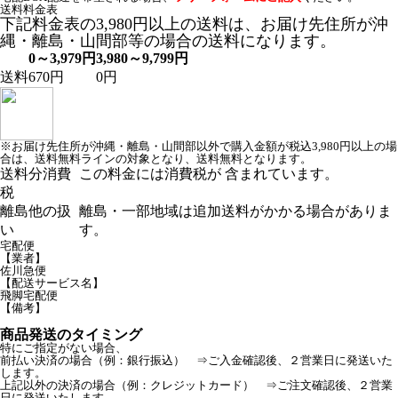
送料料金表
下記料金表の3,980円以上の送料は、お届け先住所が沖
縄・離島・山間部等の場合の送料になります。
0～3,979円
3,980～9,799円
送料
670円
0円
※お届け先住所が沖縄・離島・山間部以外で購入金額が税込3,980円以上の場
合は、送料無料ラインの対象となり、送料無料となります。
送料分消費
この料金には消費税が 含まれています。
税
離島他の扱
離島・一部地域は追加送料がかかる場合がありま
い
す。
宅配便
【業者】
佐川急便
【配送サービス名】
飛脚宅配便
【備考】
商品発送のタイミング
特にご指定がない場合、
前払い決済の場合（例：銀行振込） ⇒ご入金確認後、２営業日に発送いた
します。
上記以外の決済の場合（例：クレジットカード） ⇒ご注文確認後、２営業
日に発送いたします。