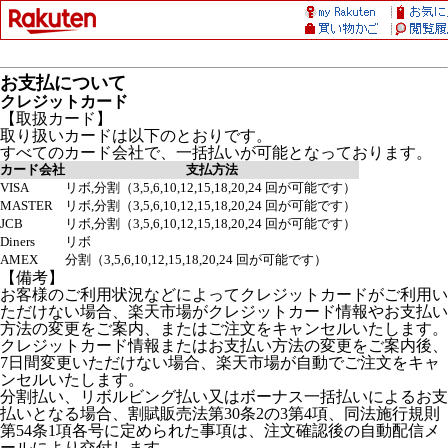
お支払について
クレジットカード
【取扱カード】
取り扱いカードは以下のとおりです。
すべてのカード会社で、一括払いが可能となっております。
カード会社
支払方法
VISA
リボ,分割（3,5,6,10,12,15,18,20,24 回が可能です）
MASTER
リボ,分割（3,5,6,10,12,15,18,20,24 回が可能です）
JCB
リボ,分割（3,5,6,10,12,15,18,20,24 回が可能です）
Diners
リボ
AMEX
分割（3,5,6,10,12,15,18,20,24 回が可能です）
【備考】
お客様のご利用状況などによってクレジットカードがご利用い
ただけない場合、楽天市場がクレジットカード情報やお支払い
方法の変更をご案内、またはご注文をキャンセルいたします。
クレジットカード情報またはお支払い方法の変更をご案内後、
7日間変更いただけない場合、楽天市場が自動でご注文をキャ
ンセルいたします。
分割払い、リボルビング払い又はボーナス一括払いによるお支
払いとなる場合、割賦販売法第30条2の3第4項、同法施行規則
第54条1項各号に定められた事項は、注文確認後の自動配信メ
ールにより交付します。