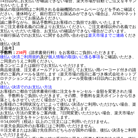
14日以内にお支払いが確認できない場合、楽天市場が自動でご注文をキャン
セルいたします。
振込の取扱時間はご利用される金融機関のホームページなどを予めご確認く
ださい。連休時など、銀行窓口でお振込みができない場合は、ATMやネット
バンキングにてお振込みください。
誠に勝手ながら、振込手数料はお客様のご負担でお願いいたします。
※ご注文者様名義の口座よりお支払いください。ご注文者様以外の名義でお
支払いいただいた場合、お支払いの確認ができない場合がございます。
※銀行振込でのお支払いに関するお問い合わせは
楽天市場までご連絡
くださ
い。
後払い決済
【備考】
手数料：
250円
（請求書発行料）をお客様にご負担いただきます。
後払い決済ご利用規約
及び
個人情報の取扱いに係る事項
をご確認いただき、
ご同意のうえご利用ください。
各コンビニまたは銀行でお支払いいただけます。
商品発送後、注文者メールアドレスに対してお支払い用バーコード付きの請
求のご案内メールを送付します（楽天市場の指示に基づき株式会社ネットプ
ロテクションズよりご請求します）。メール受取後14日以内にお支払いくだ
さい。
後払い決済でのお支払い方法
お客様のご都合で請求書発行後に注文をキャンセル・金額を変更された場
合、手数料をご負担いただきます。その際、手数料を楽天ポイントから引き
落としをさせていただく場合がございます。
お客様のご利用状況などによって後払い決済がご利用いただけない場合、楽
天市場がお支払い方法の変更をご案内いたします。
お支払い方法の変更をご案内後、7日間変更いただけない場合、楽天市場が
自動でご注文をキャンセルいたします。
※54,000円（税込）以上のご注文にはご利用いただけません。
※楽天会員以外のお客様にはご利用いただけません。
※注文者またはお届け先住所のどちらかが国外の場合、後払い決済をご利用
いただけません。