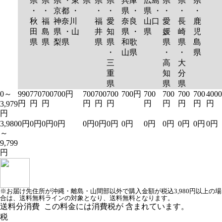
県
県
県 ・東
県
県
県
兵庫
広島
県
県
県
・
・
京都 ・
・
・
県 ・
県 ・
・
・
・
秋
福
神奈川
福
愛
奈良
山口
愛
長
鹿
田
島
県 ・山
井
知
県 ・
県
媛
崎
児
県
県
梨県
県
県
和歌
県
県
島
・
山県
・
・
県
三
高
大
重
知
分
県
県
県
0～
990
770
700
700円
700
700
700
700円
700
700
700
700
4000
円
円
円
円
円
円
円
円
円
円
円
3,979
円
3,980
0円
0円
0円
0円
0円
0円
0円
0円
0円
0円
0円
0円
0円
～
9,799
円
※お届け先住所が沖縄・離島・山間部以外で購入金額が税込3,980円以上の場
合は、送料無料ラインの対象となり、送料無料となります。
送料分消費
この料金には消費税が 含まれています。
税