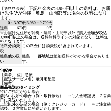
下記料金表の3,980円以上の送料は、お届
【送料料金表】
け先住所が沖縄・離島・山間部等の場合の送料になり
ます。
0～3,979円
3,980～9,799円
送料
670円
0円
※お届け先住所が沖縄・離島・山間部以外で購入金額が税込
3,980円以上の場合は、送料無料ラインの対象となり、送料無
料となります。
送料分消費
この料金には消費税が 含まれています。
税
離島他の扱
離島・一部地域は追加送料がかかる場合がありま
い
す。
宅配便
【業者】 佐川急便
【配送サービス名】飛脚宅配便
【備考】
商品発送のタイミング
特にご指定がない場合、
前払い決済の場合（例：銀行振込） ⇒ご入金確認後、２営業
日に発送いたします。
上記以外の決済の場合（例：クレジットカード） ⇒ご注文確
認後、２営業日に発送いたします。