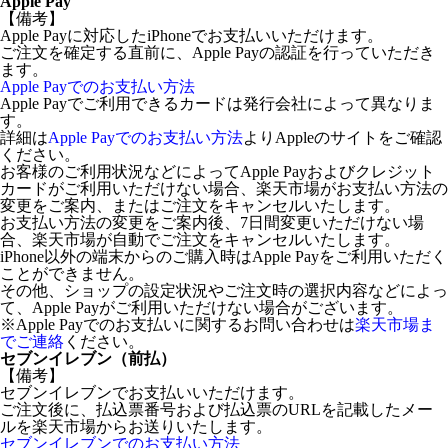
Apple Pay
【備考】
Apple Payに対応したiPhoneでお支払いいただけます。
ご注文を確定する直前に、Apple Payの認証を行っていただき
ます。
Apple Payでのお支払い方法
Apple Payでご利用できるカードは発行会社によって異なりま
す。
詳細は
Apple Payでのお支払い方法
よりAppleのサイトをご確認
ください。
お客様のご利用状況などによってApple Payおよびクレジット
カードがご利用いただけない場合、楽天市場がお支払い方法の
変更をご案内、またはご注文をキャンセルいたします。
お支払い方法の変更をご案内後、7日間変更いただけない場
合、楽天市場が自動でご注文をキャンセルいたします。
iPhone以外の端末からのご購入時はApple Payをご利用いただく
ことができません。
その他、ショップの設定状況やご注文時の選択内容などによっ
て、Apple Payがご利用いただけない場合がございます。
※Apple Payでのお支払いに関するお問い合わせは
楽天市場ま
でご連絡
ください。
セブンイレブン（前払）
【備考】
セブンイレブンでお支払いいただけます。
ご注文後に、払込票番号および払込票のURLを記載したメー
ルを楽天市場からお送りいたします。
セブンイレブンでのお支払い方法