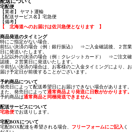
配送について
宅配便
【業者】 ヤマト運輸
【配送サービス名】宅急便
【備考】
【 北海道へのお届けは佐川急便となります 】
商品発送のタイミング
特にご指定がない場合、
前払い決済の場合（例：銀行振込） ⇒ご入金確認後、２営業
日に発送いたします。
上記以外の決済の場合（例：クレジットカード） ⇒ご注文確
認後、２営業日に発送いたします。
※前払い決済の場合は、お客様のご入金タイミングにより、お
届け予定日が前後することがございます。
予約商品について
発売日によって配送希望日にお届けできない場合があります。
また、発売日によって
通常商品より発送に日数がかかります。
予約商品は
通常商品と同梱発送できません。
配送サービスについて
宅急便
でお送りします。
宅配BOXについて
宅配BOX配達を希望される場合、
フリーフォームにご記入
く
ださい。