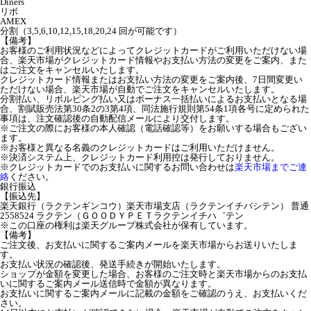
Diners
リボ
AMEX
分割（3,5,6,10,12,15,18,20,24 回が可能です）
【備考】
お客様のご利用状況などによってクレジットカードがご利用いただけない場
合、楽天市場がクレジットカード情報やお支払い方法の変更をご案内、また
はご注文をキャンセルいたします。
クレジットカード情報またはお支払い方法の変更をご案内後、7日間変更い
ただけない場合、楽天市場が自動でご注文をキャンセルいたします。
分割払い、リボルビング払い又はボーナス一括払いによるお支払いとなる場
合、割賦販売法第30条2の3第4項、同法施行規則第54条1項各号に定められた
事項は、注文確認後の自動配信メールにより交付します。
※ご注文の際にお客様の本人確認（電話確認等）をお願いする場合もござい
ます。
※お客様と異なる名義のクレジットカードはご利用いただけません。
※決済システム上、クレジットカード利用控は発行しておりません。
※クレジットカードでのお支払いに関するお問い合わせは
楽天市場までご連
絡
ください。
銀行振込
【振込先】
楽天銀行（ラクテンギンコウ）楽天市場支店（ラクテンイチバシテン） 普通
2558524 ラクテン（ＧＯＯＤＹＰＥＴラクテンイチハ゛テン
※この口座の権利は楽天グループ株式会社が保有しています。
【備考】
ご注文後、お支払いに関するご案内メールを楽天市場からお送りいたしま
す。
お支払い状況の確認後、発送手続きが開始いたします。
ショップが金額を変更した場合、お客様のご注文時と楽天市場からのお支払
いに関するご案内メール送信時で金額が異なります。
お支払いに関するご案内メールに記載の金額をご確認のうえ、お支払いくだ
さい。