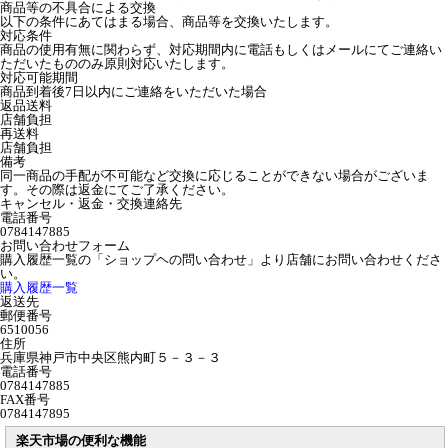
商品等の不具合による交換
以下の条件にあてはまる場合、商品等を交換いたします。
対応条件
商品の使用有無に関わらず、対応期間内に電話もしくはメールにてご連絡い
ただいたもののみ原則対応いたします。
対応可能期間
商品到着後7日以内にご連絡をいただいた場合
返品送料
店舗負担
再送料
店舗負担
備考
同一商品の手配が不可能など交換に応じることができない場合がございま
す。その際は返金にてご了承ください。
キャンセル・返金・交換連絡先
電話番号
0784147885
お問い合わせフォーム
購入履歴一覧の「ショップヘの問い合わせ」より店舗にお問い合わせくださ
い。
購入履歴一覧
返送先
郵便番号
6510056
住所
兵庫県神戸市中央区熊内町５－３－３
電話番号
0784147885
FAX番号
0784147895
楽天市場の便利な機能