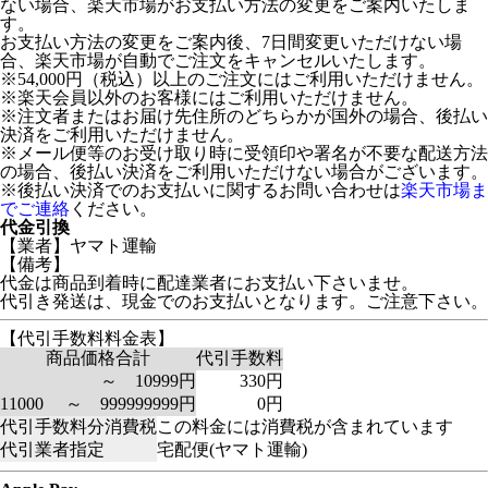
ない場合、楽天市場がお支払い方法の変更をご案内いたしま
す。
お支払い方法の変更をご案内後、7日間変更いただけない場
合、楽天市場が自動でご注文をキャンセルいたします。
※54,000円（税込）以上のご注文にはご利用いただけません。
※楽天会員以外のお客様にはご利用いただけません。
※注文者またはお届け先住所のどちらかが国外の場合、後払い
決済をご利用いただけません。
※メール便等のお受け取り時に受領印や署名が不要な配送方法
の場合、後払い決済をご利用いただけない場合がございます。
※後払い決済でのお支払いに関するお問い合わせは
楽天市場ま
でご連絡
ください。
代金引換
【業者】ヤマト運輸
【備考】
代金は商品到着時に配達業者にお支払い下さいませ。
代引き発送は、現金でのお支払いとなります。ご注意下さい。
【代引手数料料金表】
商品価格合計
代引手数料
～ 10999円
330円
11000 ～ 999999999円
0円
代引手数料分消費税
この料金には消費税が含まれています
代引業者指定
宅配便(ヤマト運輸)