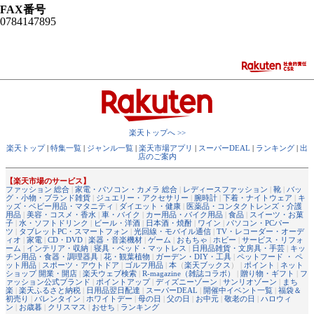
FAX番号
0784147895
楽天トップへ >>
楽天トップ
|
特集一覧
|
ジャンル一覧
|
楽天市場アプリ
|
スーパーDEAL
|
ランキング
|
出
店のご案内
【楽天市場のサービス】
ファッション 総合
|
家電・パソコン・カメラ 総合
|
レディースファッション
|
靴
|
バッ
グ・小物・ブランド雑貨
|
ジュエリー・アクセサリー
|
腕時計
|
下着・ナイトウェア
|
キ
ッズ・ベビー用品・マタニティ
|
ダイエット・健康
|
医薬品・コンタクトレンズ・介護
用品
|
美容・コスメ・香水
|
車・バイク
|
カー用品・バイク用品
|
食品
|
スイーツ・お菓
子
|
水・ソフトドリンク
|
ビール・洋酒
|
日本酒・焼酎
|
ワイン
|
パソコン・PCパー
ツ
|
タブレットPC・スマートフォン
|
光回線・モバイル通信
|
TV・レコーダー・オーデ
ィオ
|
家電
|
CD・DVD
|
楽器・音楽機材
|
ゲーム
|
おもちゃ
|
ホビー
|
サービス・リフォ
ーム
|
インテリア・収納
|
寝具・ベッド・マットレス
|
日用品雑貨・文房具・手芸
|
キッ
チン用品・食器・調理器具
|
花・観葉植物
|
ガーデン・DIY・工具
|
ペットフード ・ ペ
ット用品
|
スポーツ・アウトドア
|
ゴルフ用品
|
本
（
楽天ブックス
） |
ポイント
|
ネット
ショップ 開業・開店
|
楽天ウェブ検索
|
R-magazine（雑誌コラボ）
|
贈り物・ギフト
|
フ
ァッション公式ブランド
|
ポイントアップ
|
ディズニーゾーン
|
サンリオゾーン
|
まち
楽
|
楽天ふるさと納税
|
日用品翌日配達
|
スーパーDEAL
|
開催中イベント一覧
|
福袋＆
初売り
|
バレンタイン
|
ホワイトデー
|
母の日
|
父の日
|
お中元
|
敬老の日
|
ハロウィ
ン
|
お歳暮
|
クリスマス
|
おせち
|
ランキング