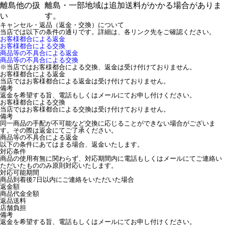
離島他の扱
離島・一部地域は追加送料がかかる場合がありま
い
す。
キャンセル・返品（返金・交換）について
当店では以下の条件の通りです。詳細は、各リンク先をご確認ください。
お客様都合による返金
お客様都合による交換
商品等の不具合による返金
商品等の不具合による交換
※当店ではお客様都合による交換、返金は受け付けておりません。
お客様都合による返金
当店ではお客様都合による返金は受け付けておりません。
備考
返金を希望する旨、電話もしくはメールにてお申し付けください。
お客様都合による交換
当店ではお客様都合による交換は受け付けておりません。
備考
同一商品の手配が不可能など交換に応じることができない場合がございま
す。その際は返金にてご了承ください。
商品等の不具合による返金
以下の条件にあてはまる場合、返金いたします。
対応条件
商品の使用有無に関わらず、対応期間内に電話もしくはメールにてご連絡い
ただいたもののみ原則対応いたします。
対応可能期間
商品到着後7日以内にご連絡をいただいた場合
返金額
商品代金全額
返品送料
店舗負担
備考
返金を希望する旨、電話もしくはメールにてお申し付けください。