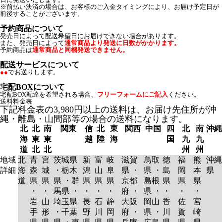
※前払い決済の場合は、お客様のご入金タイミングにより、お届け予定日が
前後することがございます。
予約商品について
発売日によって配送希望日にお届けできない場合があります。
また、発売日によって
通常商品より発送に日数がかかります。
予約商品は
通常商品と同梱発送できません。
配送サービスについて
●●
でお送りします。
宅配BOXについて
宅配BOX配達を希望される場合、
フリーフォームにご記入
ください。
送料料金表
下記料金表の3,980円以上の送料は、お届け先住所が沖
縄・離島・山間部等の場合の送料になります。
北
北
南
関東
信
北
東
関西
中国
四
北
南
沖縄
海
東
東
越
陸
海
国
九
九
道
北
北
州
州
地域
北
青
宮
茨城県
新
富
岐
滋賀
鳥取
徳
福
熊
沖縄
詳細
海
森
城
・栃木
潟
山
阜
県 ・
県 ・
島
岡
本
県
道
県
県
県 ・群
県
県
県
京都
島根
県
県
県
・
・
馬県 ・
・
・
・
府 ・
県 ・
・
・
・
岩
山
埼玉県
長
石
静
大阪
岡山
香
佐
宮
手
形
・千葉
野
川
岡
府 ・
県 ・
川
賀
崎