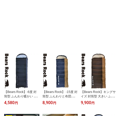
【Bears Rock】-6度 封
【Bears Rock】 -15度 封
【Bears Rock】キングサ
筒型 ふんわり暖かい 3.5
筒型 ふんわりと布団のよ
イズ 封筒型 大きい ふん
シーズン 洗える 寝袋 ふ
うな寝心地 ぽかぽか暖か
わりと布団のような寝心
4,580
8,900
9,900
円
円
円
わ暖 キャンプ 防災 ツー
い 洗える オールシーズ
地 ぽかぽか暖かい 洗え
リング 洗える寝袋 アウ
ン 丸洗い 防災にも使わ
る寝袋 オールシーズン
トドア 丸洗い 夏用 防災
れています 寝袋 シュラ
丸洗い 4シーズン ワイド