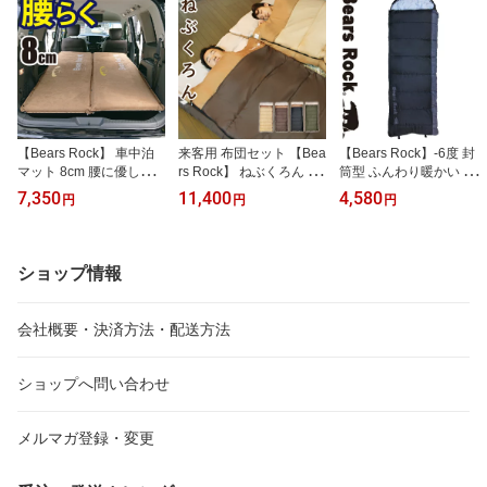
グッズ 冬 夏 軽量 -6℃ コ
フ 冬用 4シーズン 仮眠
サイズ トラック用 布団
ンパクト スリーピングバ
防災用 -15℃ 自宅 家で
シュラフ -15度 冬用 仮眠
ッグ ボーイスカウト オ
家の中 コンパクト キャ
寝相 寝返り ゆったり 普
ールシーズン 林間学校
ンプ用品 車中泊 ツーリ
段使い 室内 防災 自宅 家
野外活動 シュラフ MX-6
ング 夏 冬
の中 家で -15℃ 車中泊
04
【Bears Rock】 車中泊
来客用 布団セット 【Bea
【Bears Rock】-6度 封
マット 8cm 腰に優しい
rs Rock】 ねぶくろん コ
筒型 ふんわり暖かい 3.5
寝返りもしやすい 段差解
ンパクト 洗える 寝袋 普
シーズン 洗える 寝袋 ふ
7,350
11,400
4,580
円
円
円
消 自動膨張式 2バルブ マ
段使い 軽量 収納 便利 泊
わ暖 キャンプ 防災 ツー
ットレス 車中泊＆キャン
まる 省スペース 新生活
リング アウトドア 洗え
プ用 敷布団 車 トラック
車中泊 封筒型 布団 ふと
る寝袋 丸洗い 夏用 防災
ふとん インフレータブル
ん 仮眠 夜勤 宿直 来客用
用 軽量 -6℃ コンパクト
ショップ情報
インフレーター キャンプ
布団 セット 自宅用 帰省
冬用 布団 防災グッズ 車
防災 車中泊マット ヴォ
防災 冬用 宿泊 洗える寝
中泊 ボーイスカウト オ
クシー セレナ エアーマ
袋 防災 シングル
ールシーズン 林間学校
会社概要・決済方法・配送方法
ット 腰らく MT-108F
野外活動 シュラフ MX-6
04
ショップへ問い合わせ
メルマガ登録・変更