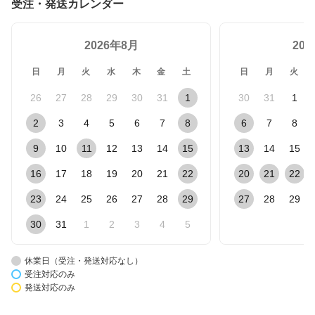
受注・発送カレンダー
2026年8月
20
日
月
火
水
木
金
土
日
月
火
26
27
28
29
30
31
1
30
31
1
2
3
4
5
6
7
8
6
7
8
9
10
11
12
13
14
15
13
14
15
16
17
18
19
20
21
22
20
21
22
23
24
25
26
27
28
29
27
28
29
30
31
1
2
3
4
5
休業日（受注・発送対応なし）
受注対応のみ
発送対応のみ