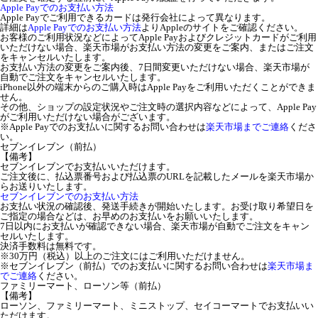
Apple Payでのお支払い方法
Apple Payでご利用できるカードは発行会社によって異なります。
詳細は
Apple Payでのお支払い方法
よりAppleのサイトをご確認ください。
お客様のご利用状況などによってApple Payおよびクレジットカードがご利用
いただけない場合、楽天市場がお支払い方法の変更をご案内、またはご注文
をキャンセルいたします。
お支払い方法の変更をご案内後、7日間変更いただけない場合、楽天市場が
自動でご注文をキャンセルいたします。
iPhone以外の端末からのご購入時はApple Payをご利用いただくことができま
せん。
その他、ショップの設定状況やご注文時の選択内容などによって、Apple Pay
がご利用いただけない場合がございます。
※Apple Payでのお支払いに関するお問い合わせは
楽天市場までご連絡
くださ
い。
セブンイレブン（前払）
【備考】
セブンイレブンでお支払いいただけます。
ご注文後に、払込票番号および払込票のURLを記載したメールを楽天市場か
らお送りいたします。
セブンイレブンでのお支払い方法
お支払い状況の確認後、発送手続きが開始いたします。お受け取り希望日を
ご指定の場合などは、お早めのお支払いをお願いいたします。
7日以内にお支払いが確認できない場合、楽天市場が自動でご注文をキャン
セルいたします。
決済手数料は無料です。
※30万円（税込）以上のご注文にはご利用いただけません。
※セブンイレブン（前払）でのお支払いに関するお問い合わせは
楽天市場ま
でご連絡
ください。
ファミリーマート、ローソン等（前払）
【備考】
ローソン、ファミリーマート、ミニストップ、セイコーマートでお支払いい
ただけます。