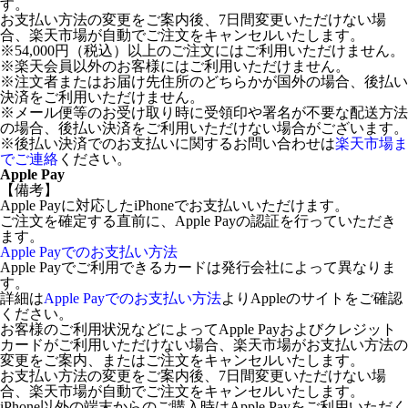
す。
お支払い方法の変更をご案内後、7日間変更いただけない場
合、楽天市場が自動でご注文をキャンセルいたします。
※54,000円（税込）以上のご注文にはご利用いただけません。
※楽天会員以外のお客様にはご利用いただけません。
※注文者またはお届け先住所のどちらかが国外の場合、後払い
決済をご利用いただけません。
※メール便等のお受け取り時に受領印や署名が不要な配送方法
の場合、後払い決済をご利用いただけない場合がございます。
※後払い決済でのお支払いに関するお問い合わせは
楽天市場ま
でご連絡
ください。
Apple Pay
【備考】
Apple Payに対応したiPhoneでお支払いいただけます。
ご注文を確定する直前に、Apple Payの認証を行っていただき
ます。
Apple Payでのお支払い方法
Apple Payでご利用できるカードは発行会社によって異なりま
す。
詳細は
Apple Payでのお支払い方法
よりAppleのサイトをご確認
ください。
お客様のご利用状況などによってApple Payおよびクレジット
カードがご利用いただけない場合、楽天市場がお支払い方法の
変更をご案内、またはご注文をキャンセルいたします。
お支払い方法の変更をご案内後、7日間変更いただけない場
合、楽天市場が自動でご注文をキャンセルいたします。
iPhone以外の端末からのご購入時はApple Payをご利用いただく