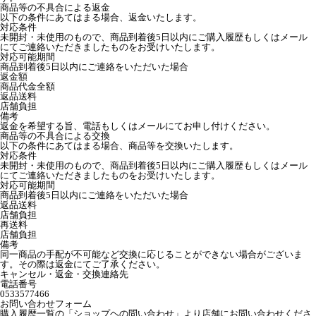
商品等の不具合による返金
以下の条件にあてはまる場合、返金いたします。
対応条件
未開封・未使用のもので、商品到着後5日以内にご購入履歴もしくはメール
にてご連絡いただきましたものをお受けいたします。
対応可能期間
商品到着後5日以内にご連絡をいただいた場合
返金額
商品代金全額
返品送料
店舗負担
備考
返金を希望する旨、電話もしくはメールにてお申し付けください。
商品等の不具合による交換
以下の条件にあてはまる場合、商品等を交換いたします。
対応条件
未開封・未使用のもので、商品到着後5日以内にご購入履歴もしくはメール
にてご連絡いただきましたものをお受けいたします。
対応可能期間
商品到着後5日以内にご連絡をいただいた場合
返品送料
店舗負担
再送料
店舗負担
備考
同一商品の手配が不可能など交換に応じることができない場合がございま
す。その際は返金にてご了承ください。
キャンセル・返金・交換連絡先
電話番号
0533577466
お問い合わせフォーム
購入履歴一覧の「ショップヘの問い合わせ」より店舗にお問い合わせくださ