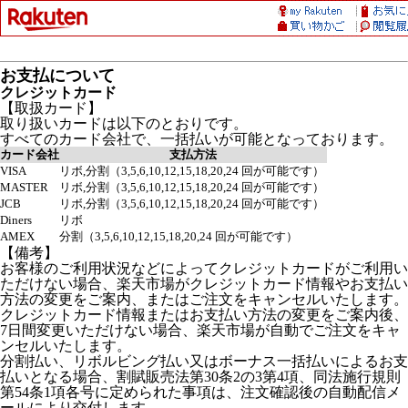
お支払について
クレジットカード
【取扱カード】
取り扱いカードは以下のとおりです。
すべてのカード会社で、一括払いが可能となっております。
カード会社
支払方法
VISA
リボ,分割（3,5,6,10,12,15,18,20,24 回が可能です）
MASTER
リボ,分割（3,5,6,10,12,15,18,20,24 回が可能です）
JCB
リボ,分割（3,5,6,10,12,15,18,20,24 回が可能です）
Diners
リボ
AMEX
分割（3,5,6,10,12,15,18,20,24 回が可能です）
【備考】
お客様のご利用状況などによってクレジットカードがご利用い
ただけない場合、楽天市場がクレジットカード情報やお支払い
方法の変更をご案内、またはご注文をキャンセルいたします。
クレジットカード情報またはお支払い方法の変更をご案内後、
7日間変更いただけない場合、楽天市場が自動でご注文をキャ
ンセルいたします。
分割払い、リボルビング払い又はボーナス一括払いによるお支
払いとなる場合、割賦販売法第30条2の3第4項、同法施行規則
第54条1項各号に定められた事項は、注文確認後の自動配信メ
ールにより交付します。