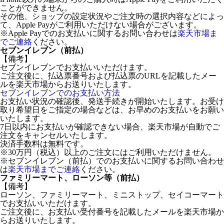
ことができません。
その他、ショップの設定状況やご注文時の選択内容などによっ
て、Apple Payがご利用いただけない場合がございます。
※Apple Payでのお支払いに関するお問い合わせは
楽天市場ま
でご連絡
ください。
セブンイレブン（前払）
【備考】
セブンイレブンでお支払いいただけます。
ご注文後に、払込票番号および払込票のURLを記載したメー
ルを楽天市場からお送りいたします。
セブンイレブンでのお支払い方法
お支払い状況の確認後、発送手続きが開始いたします。お受け
取り希望日をご指定の場合などは、お早めのお支払いをお願い
いたします。
7日以内にお支払いが確認できない場合、楽天市場が自動でご
注文をキャンセルいたします。
決済手数料は無料です。
※30万円（税込）以上のご注文にはご利用いただけません。
※セブンイレブン（前払）でのお支払いに関するお問い合わせ
は
楽天市場までご連絡
ください。
ファミリーマート、ローソン等（前払）
【備考】
ローソン、ファミリーマート、ミニストップ、セイコーマート
でお支払いいただけます。
ご注文後に、お支払い受付番号を記載したメールを楽天市場か
らお送りいたします。