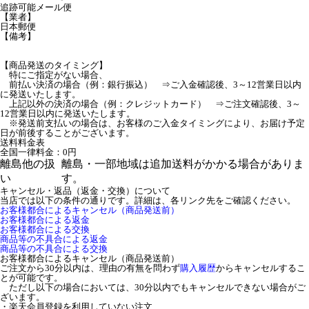
追跡可能メール便
【業者】
日本郵便
【備考】
【商品発送のタイミング】
特にご指定がない場合、
前払い決済の場合（例：銀行振込） ⇒ご入金確認後、3～12営業日以内
に発送いたします。
上記以外の決済の場合（例：クレジットカード） ⇒ご注文確認後、3～
12営業日以内に発送いたします。
※発送前支払いの場合は、お客様のご入金タイミングにより、お届け予定
日が前後することがございます。
送料料金表
全国一律料金：0円
離島他の扱
離島・一部地域は追加送料がかかる場合がありま
い
す。
キャンセル・返品（返金・交換）について
当店では以下の条件の通りです。詳細は、各リンク先をご確認ください。
お客様都合によるキャンセル（商品発送前）
お客様都合による返金
お客様都合による交換
商品等の不具合による返金
商品等の不具合による交換
お客様都合によるキャンセル（商品発送前）
ご注文から30分以内は、理由の有無を問わず
購入履歴
からキャンセルするこ
とが可能です。
ただし以下の場合においては、30分以内でもキャンセルできない場合がご
ざいます。
・楽天会員登録を利用していない注文