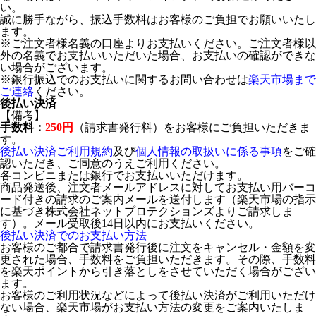
い。
誠に勝手ながら、振込手数料はお客様のご負担でお願いいたし
ます。
※ご注文者様名義の口座よりお支払いください。ご注文者様以
外の名義でお支払いいただいた場合、お支払いの確認ができな
い場合がございます。
※銀行振込でのお支払いに関するお問い合わせは
楽天市場まで
ご連絡
ください。
後払い決済
【備考】
手数料：
250円
（請求書発行料）をお客様にご負担いただきま
す。
後払い決済ご利用規約
及び
個人情報の取扱いに係る事項
をご確
認いただき、ご同意のうえご利用ください。
各コンビニまたは銀行でお支払いいただけます。
商品発送後、注文者メールアドレスに対してお支払い用バーコ
ード付きの請求のご案内メールを送付します（楽天市場の指示
に基づき株式会社ネットプロテクションズよりご請求しま
す）。メール受取後14日以内にお支払いください。
後払い決済でのお支払い方法
お客様のご都合で請求書発行後に注文をキャンセル・金額を変
更された場合、手数料をご負担いただきます。その際、手数料
を楽天ポイントから引き落としをさせていただく場合がござい
ます。
お客様のご利用状況などによって後払い決済がご利用いただけ
ない場合、楽天市場がお支払い方法の変更をご案内いたしま