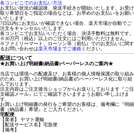
各コンビニでのお支払い方法
お支払い状況の確認後、発送手続きが開始いたします。お受け
取り希望日をご指定の場合などは、お早めのお支払いをお願い
いたします。
7日以内にお支払いが確認できない場合、楽天市場が自動でご
注文をキャンセルいたします。
各コンビニでお支払いいただく場合、決済手数料は無料です。
※30万円（税込）以上のご注文にはご利用いただけません。
※ファミリーマート、ローソン等（前払）でのお支払いに関す
るお問い合わせは
楽天市場までご連絡
ください。
配送について
★お買い上げ明細書(納品書)ペーパーレスのご案内★
当店では環境への配慮及び、お客様の個人情報保護の取り組み
のため、お買い上げ明細書(納品書)のペーパーレス化に取り組
んでおります。
注文内容はご注文後当ショップからお送りしております『ご注
文確認メール』にてご確認下さいますようお願い申し上げま
す。
お買い上げ明細書の発行をご希望のお客様は、備考欄に『明細
書（納品書）希望』とご入力ください。
宅配便
【業者】 ヤマト運輸
【配送サービス名】宅急便
【備考】