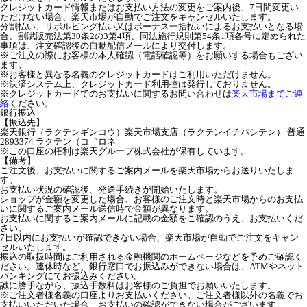
クレジットカード情報またはお支払い方法の変更をご案内後、7日間変更い
ただけない場合、楽天市場が自動でご注文をキャンセルいたします。
分割払い、リボルビング払い又はボーナス一括払いによるお支払いとなる場
合、割賦販売法第30条2の3第4項、同法施行規則第54条1項各号に定められた
事項は、注文確認後の自動配信メールにより交付します。
※ご注文の際にお客様の本人確認（電話確認等）をお願いする場合もござい
ます。
※お客様と異なる名義のクレジットカードはご利用いただけません。
※決済システム上、クレジットカード利用控は発行しておりません。
※クレジットカードでのお支払いに関するお問い合わせは
楽天市場までご連
絡
ください。
銀行振込
【振込先】
楽天銀行（ラクテンギンコウ）楽天市場支店（ラクテンイチバシテン） 普通
2893374 ラクテン（コ゛ロネ
※この口座の権利は楽天グループ株式会社が保有しています。
【備考】
ご注文後、お支払いに関するご案内メールを楽天市場からお送りいたしま
す。
お支払い状況の確認後、発送手続きが開始いたします。
ショップが金額を変更した場合、お客様のご注文時と楽天市場からのお支払
いに関するご案内メール送信時で金額が異なります。
お支払いに関するご案内メールに記載の金額をご確認のうえ、お支払いくだ
さい。
7日以内にお支払いが確認できない場合、楽天市場が自動でご注文をキャン
セルいたします。
振込の取扱時間はご利用される金融機関のホームページなどを予めご確認く
ださい。連休時など、銀行窓口でお振込みができない場合は、ATMやネット
バンキングにてお振込みください。
誠に勝手ながら、振込手数料はお客様のご負担でお願いいたします。
※ご注文者様名義の口座よりお支払いください。ご注文者様以外の名義でお
支払いいただいた場合、お支払いの確認ができない場合がございます。