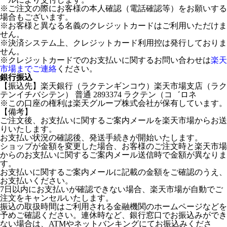
※ご注文の際にお客様の本人確認（電話確認等）をお願いする
場合もございます。
※お客様と異なる名義のクレジットカードはご利用いただけま
せん。
※決済システム上、クレジットカード利用控は発行しておりま
せん。
※クレジットカードでのお支払いに関するお問い合わせは
楽天
市場までご連絡
ください。
銀行振込
【振込先】楽天銀行（ラクテンギンコウ）楽天市場支店（ラク
テンイチバシテン） 普通 2893374 ラクテン（コ゛ロネ
※この口座の権利は楽天グループ株式会社が保有しています。
【備考】
ご注文後、お支払いに関するご案内メールを楽天市場からお送
りいたします。
お支払い状況の確認後、発送手続きが開始いたします。
ショップが金額を変更した場合、お客様のご注文時と楽天市場
からのお支払いに関するご案内メール送信時で金額が異なりま
す。
お支払いに関するご案内メールに記載の金額をご確認のうえ、
お支払いください。
7日以内にお支払いが確認できない場合、楽天市場が自動でご
注文をキャンセルいたします。
振込の取扱時間はご利用される金融機関のホームページなどを
予めご確認ください。連休時など、銀行窓口でお振込みができ
ない場合は、ATMやネットバンキングにてお振込みくださ