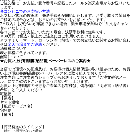
ご注文後に、お支払い受付番号を記載したメールを楽天市場からお送りいた
します。
各コンビニでのお支払い方法
お支払い状況の確認後、発送手続きが開始いたします。お受け取り希望日を
ご指定の場合などは、お早めのお支払いをお願いいたします。
7日以内にお支払いが確認できない場合、楽天市場が自動でご注文をキャン
セルいたします。
各コンビニでお支払いいただく場合、決済手数料は無料です。
※30万円（税込）以上のご注文にはご利用いただけません。
※ファミリーマート、ローソン等（前払）でのお支払いに関するお問い合わ
せは
楽天市場までご連絡
ください。
消費税について
表示価格に含まれています。
配送について
★お買い上げ明細書(納品書)ペーパーレスのご案内★
当店では環境への配慮及び、お客様の個人情報保護の取り組みのため、お買
い上げ明細書(納品書)のペーパーレス化に取り組んでおります。
注文内容はご注文後当ショップからお送りしております『ご注文確認メー
ル』にてご確認下さいますようお願い申し上げます。
お買い上げ明細書の発行をご希望のお客様は、備考欄に『明細書（納品書）
希望』とご入力ください。
宅配便
【業者】
ヤマト運輸
【配送サービス名】
宅急便
【備考】
【商品発送のタイミング】
特にご指定がない場合、