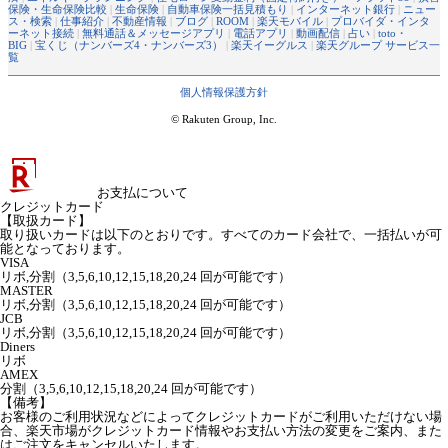
保険・生命保険比較
|
生命保険
|
自動車保険一括見積もり
|
インターネット銀行
|
ニュー
ス・検索
|
仕事紹介
|
不動産情報
|
ブログ
|
ROOM
|
楽天モバイル
|
プロバイダ・インタ
ーネット接続
|
無料通話＆メッセージアプリ
|
電話アプリ
|
動画配信
|
占い
|
toto・
BIG
|
宝くじ（ナンバーズ4・ナンバーズ3）
|
楽天イーグルス
|
楽天グループ サービス一
覧
個人情報保護方針
© Rakuten Group, Inc.
お支払について
クレジットカード
【取扱カード】
取り扱いカードは以下のとおりです。すべてのカード会社で、一括払いが可
能となっております。
VISA
リボ,分割（3,5,6,10,12,15,18,20,24 回が可能です）
MASTER
リボ,分割（3,5,6,10,12,15,18,20,24 回が可能です）
JCB
リボ,分割（3,5,6,10,12,15,18,20,24 回が可能です）
Diners
リボ
AMEX
分割（3,5,6,10,12,15,18,20,24 回が可能です）
【備考】
お客様のご利用状況などによってクレジットカードがご利用いただけない場
合、楽天市場がクレジットカード情報やお支払い方法の変更をご案内、また
はご注文をキャンセルいたします。