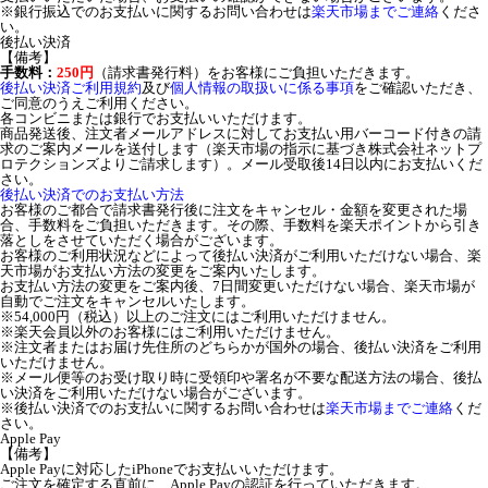
※銀行振込でのお支払いに関するお問い合わせは
楽天市場までご連絡
くださ
い。
後払い決済
【備考】
手数料：
250円
（請求書発行料）をお客様にご負担いただきます。
後払い決済ご利用規約
及び
個人情報の取扱いに係る事項
をご確認いただき、
ご同意のうえご利用ください。
各コンビニまたは銀行でお支払いいただけます。
商品発送後、注文者メールアドレスに対してお支払い用バーコード付きの請
求のご案内メールを送付します（楽天市場の指示に基づき株式会社ネットプ
ロテクションズよりご請求します）。メール受取後14日以内にお支払いくだ
さい。
後払い決済でのお支払い方法
お客様のご都合で請求書発行後に注文をキャンセル・金額を変更された場
合、手数料をご負担いただきます。その際、手数料を楽天ポイントから引き
落としをさせていただく場合がございます。
お客様のご利用状況などによって後払い決済がご利用いただけない場合、楽
天市場がお支払い方法の変更をご案内いたします。
お支払い方法の変更をご案内後、7日間変更いただけない場合、楽天市場が
自動でご注文をキャンセルいたします。
※54,000円（税込）以上のご注文にはご利用いただけません。
※楽天会員以外のお客様にはご利用いただけません。
※注文者またはお届け先住所のどちらかが国外の場合、後払い決済をご利用
いただけません。
※メール便等のお受け取り時に受領印や署名が不要な配送方法の場合、後払
い決済をご利用いただけない場合がございます。
※後払い決済でのお支払いに関するお問い合わせは
楽天市場までご連絡
くだ
さい。
Apple Pay
【備考】
Apple Payに対応したiPhoneでお支払いいただけます。
ご注文を確定する直前に、Apple Payの認証を行っていただきます。