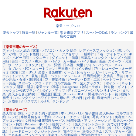
楽天トップへ >>
楽天トップ
|
特集一覧
|
ジャンル一覧
|
楽天市場アプリ
|
スーパーDEAL
|
ランキング
|
出
店のご案内
【楽天市場のサービス】
ファッション 総合
|
家電・パソコン・カメラ 総合
|
レディースファッション
|
靴
|
バッ
グ・小物・ブランド雑貨
|
ジュエリー・アクセサリー
|
腕時計
|
下着・ナイトウェア
|
キ
ッズ・ベビー用品・マタニティ
|
ダイエット・健康
|
医薬品・コンタクトレンズ・介護
用品
|
美容・コスメ・香水
|
車・バイク
|
カー用品・バイク用品
|
食品
|
スイーツ・お菓
子
|
水・ソフトドリンク
|
ビール・洋酒
|
日本酒・焼酎
|
ワイン
|
パソコン・PCパー
ツ
|
タブレットPC・スマートフォン
|
光回線・モバイル通信
|
TV・レコーダー・オーデ
ィオ
|
家電
|
CD・DVD
|
楽器・音楽機材
|
ゲーム
|
おもちゃ
|
ホビー
|
サービス・リフォ
ーム
|
インテリア・収納
|
寝具・ベッド・マットレス
|
日用品雑貨・文房具・手芸
|
キッ
チン用品・食器・調理器具
|
花・観葉植物
|
ガーデン・DIY・工具
|
ペットフード ・ ペ
ット用品
|
スポーツ・アウトドア
|
ゴルフ用品
|
本
（
楽天ブックス
） |
ポイント
|
ネット
ショップ 開業・開店
|
楽天ウェブ検索
|
R-magazine（雑誌コラボ）
|
贈り物・ギフト
|
フ
ァッション公式ブランド
|
ポイントアップ
|
ディズニーゾーン
|
サンリオゾーン
|
まち
楽
|
楽天ふるさと納税
|
日用品翌日配達
|
スーパーDEAL
|
開催中イベント一覧
|
福袋＆
初売り
|
バレンタイン
|
ホワイトデー
|
母の日
|
父の日
|
お中元
|
敬老の日
|
ハロウィ
ン
|
お歳暮
|
クリスマス
|
おせち
|
ランキング
【楽天グループ】
楽天市場
|
旅行・ホテル予約・航空券
|
本・DVD・CD
|
電子書籍 楽天Kobo
|
ゴルフ場予
約
|
レシピ
|
車検見積もり・予約
|
イベント・チケット販売
|
写真プリント
|
美容室・ヘ
アサロン予約
|
女性向け健康管理サービス
|
物流委託・アウトソーシング
|
楽天スーパー
ポイント特集
|
Rebates（ポイント提携サイト）
|
楽天ポイントカード
|
おでかけでポイ
ント
|
Rakuten Fashion
|
地方競馬
|
競輪
|
アフィリエイト
|
ネット証券（株・FX・投資信
託）
|
カードローン
|
クレジットカード
|
電子マネー
|
決済システム
|
スマホでカード決
済
|
エネルギープランニング
|
住宅ローン変動金利（固定特約付き）・フラット35
|
損害