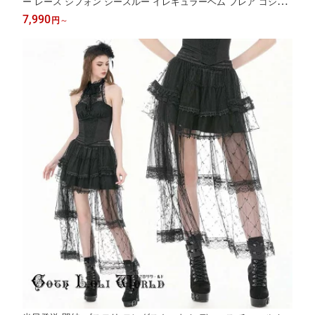
ー レース シフォン シースルー イレギュラーヘム フレア ゴシッ
ク ロリータ ブラック エレガント コスプレ ヴィジュアル系 地雷
7,990
円
～
系 個性的 ライブ衣装 舞台衣装 ステージ衣装 イベント衣装 仮装
衣装