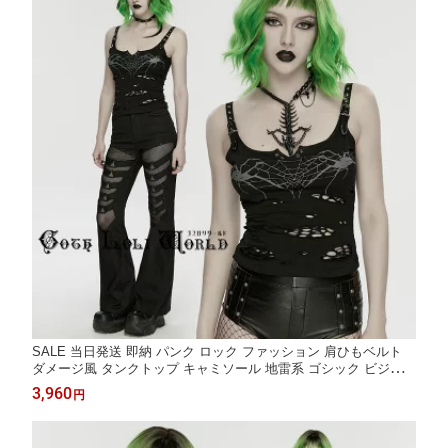
SALE 当日発送 即納 パンク ロック ファッション 肩ひもベルト
ダメージ風 タンクトップ キャミソール 地雷系 ゴシック ビジュア
ル系 ヴィジュアル系 V系 サブカル 個性的 ライブ衣装 舞台衣装
3,960
円
ステージ衣装 イベント衣装 仮装 衣装