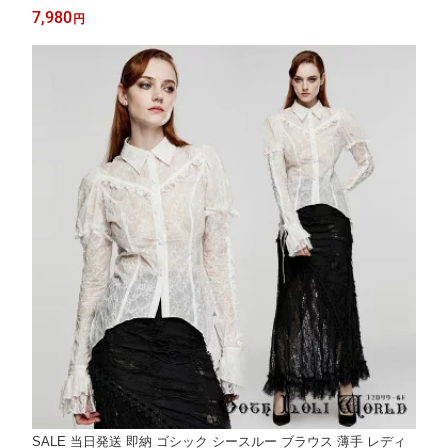
ヴィジュアル系 V系 地雷系 サブカル コスプレ ライブ衣装 舞台衣
7,980
円
装 ステージ衣装 イベント衣装 仮装 ハロウィン 衣装
SALE 当日発送 即納 ゴシック シースルー ブラウス 薄手 レディ