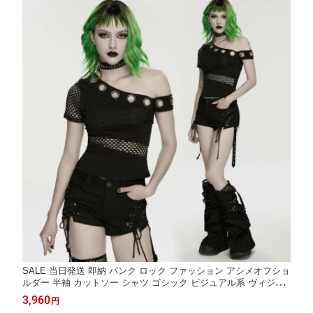
SALE 当日発送 即納 パンク ロック ファッション アシメオフショ
ルダー 半袖 カットソー シャツ ゴシック ビジュアル系 ヴィジュ
アル系 V系 地雷系 サブカル 個性的 ライブ衣装 舞台衣装 ステー
3,960
円
ジ衣装 イベント衣装 仮装 サイバー 衣装