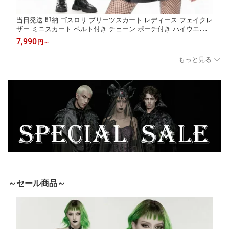
当日発送 即納 ゴスロリ プリーツスカート レディース フェイクレ
ザー ミニスカート ベルト付き チェーン ポーチ付き ハイウエスト
編み上げ ゴシック パンク ブラック コスプレ ヴィジュアル系 地
7,990
円
～
雷系 個性的 ライブ衣装 舞台衣装 ステージ衣装 イベント衣装 仮
装 衣装
もっと見る
～セール商品～