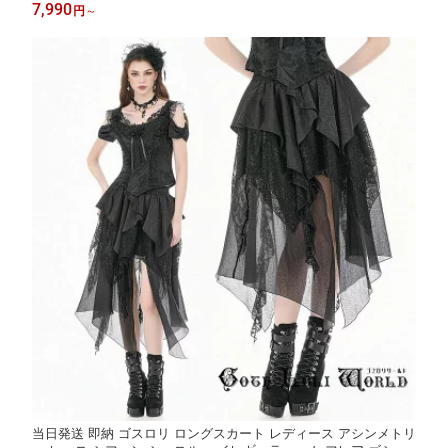
カル ブラック エレガント コスプレ ヴィジュアル系 地雷系 個性
7,990
円
～
的 ライブ衣装 舞台衣装 ステージ衣装 イベント衣装 仮装 衣装
当日発送 即納 ゴスロリ ロングスカート レディース アシンメトリ