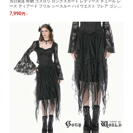
当日発送 即納 ゴスロリ ロングスカート レディース チュール レ
ース ティアード フリル シースルー ハイウエスト フレア ゴシッ
ク ロリータ ブラック エレガント コスプレ ヴィジュアル系 地雷
7,990
円
～
系 個性的 ライブ衣装 舞台衣装 ステージ衣装 イベント衣装 仮装
衣装