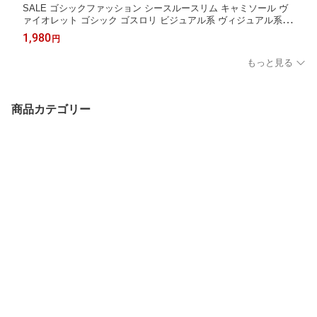
SALE ゴシックファッション シースルースリム キャミソール ヴ
ァイオレット ゴシック ゴスロリ ビジュアル系 ヴィジュアル系 V
系 モード系 地雷系 サブカル 個性的 ライブ衣装 舞台衣装 ステー
1,980
円
ジ衣装 イベント衣装 衣装
もっと見る
商品カテゴリー