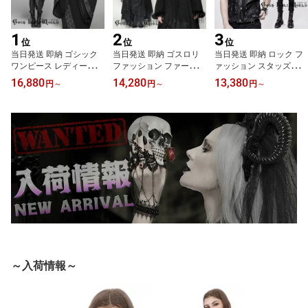
1
2
3
位
位
位
当日発送 即納 ゴシック
当日発送 即納 ゴスロリ
当日発送 即納 ロック フ
ワンピース レディース
ファッション ファーフー
ァッション スタッズダメ
和風 着物風 浴衣 ロング
ド付 ロングコート アウ
ージ ベスト ジャケット
16,880
14,280
13,380
円
～
円
～
円
～
ワンピース コルセット付
ター ゴシック ビジュア
ゴシック パンク ロック
き レースアップ ラップ
ル系 ヴィジュアル系 系
ビジュアル系 ヴィジュア
デザイン ワイドスリーブ
モード系 地雷系 サブカ
ル系 V系 個性的 ライブ
ブラック 黒 ゴスロリ ゴ
ル 個性的 ライブ衣装 舞
衣装 舞台衣装 ステージ
シックロリータ 和ゴス V
台衣装 ステージ衣装 イ
衣装 イベント衣装 仮装
系 ダークファッション
ベント衣装 仮装 衣装
サイバー 衣装
ライブ衣装 舞台衣装 ス
テージ衣装
～入荷情報～