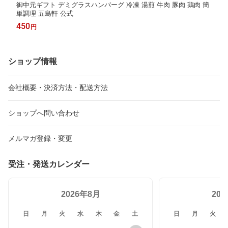
御中元ギフト デミグラスハンバーグ 冷凍 湯煎 牛肉 豚肉 鶏肉 簡
単調理 五島軒 公式
450
円
ショップ情報
会社概要・決済方法・配送方法
ショップへ問い合わせ
メルマガ登録・変更
受注・発送カレンダー
2026年8月
20
日
月
火
水
木
金
土
日
月
火