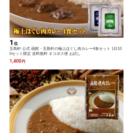
1
位
五島軒 公式 函館・五島軒の極上ほぐし肉カレー4食セット 1日10
0セット限定 送料無料 ネコポス便 お試し
1,400
円