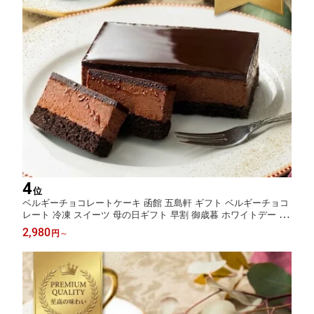
4
位
ベルギーチョコレートケーキ 函館 五島軒 ギフト ベルギーチョコ
レート 冷凍 スイーツ 母の日ギフト 早割 御歳暮 ホワイトデー お
返し 誕生日 送料込 父の日 早割 五島軒 公式
2,980
円
～