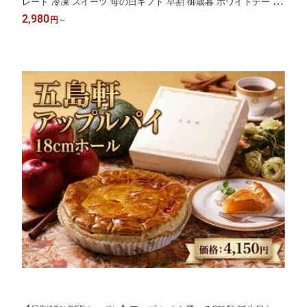
レート 冷凍 スイーツ 母の日ギフト 早割 御歳暮 ホワイトデー お
返し 誕生日 送料込 父の日 早割 五島軒 公式
2,980
円
～