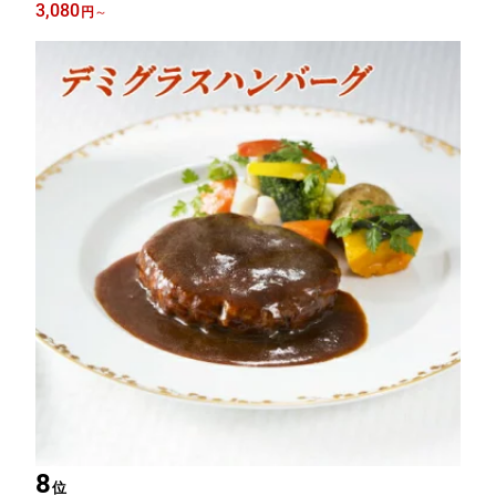
パイ クリームチーズ パンプキン 製造工場直送 御歳暮 100年以上
3,080
円
～
の歴史 函館 送料込 冷蔵 冷凍 御歳暮 ギフト 洋菓子 パイ 早割 五
島軒 公式
8
位