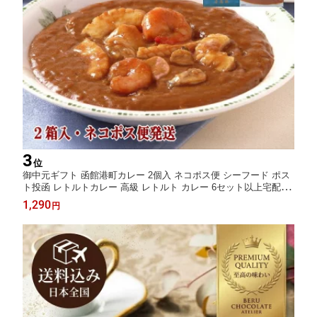
3
位
御中元ギフト 函館港町カレー 2個入 ネコポス便 シーフード ポス
ト投函 レトルトカレー 高級 レトルト カレー 6セット以上宅配便
製造工場直送 五島軒 公式
1,290
円