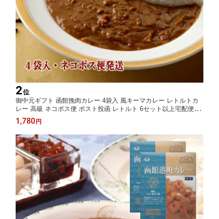
2
位
御中元ギフト 函館挽肉カレー 4袋入 風キーマカレー レトルトカ
レー 高級 ネコポス便 ポスト投函 レトルト 6セット以上宅配便 製
造工場直送 キーマ 五島軒 公式
1,780
円