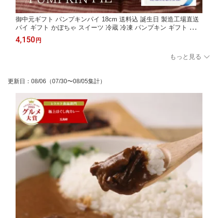
御中元ギフト パンプキンパイ 18cm 送料込 誕生日 製造工場直送
パイ ギフト かぼちゃ スイーツ 冷蔵 冷凍 パンプキン ギフト お返
し バレンタイン 五島軒 公式
4,150
円
もっと見る
更新日
：
08/06
（07/30〜08/05集計）