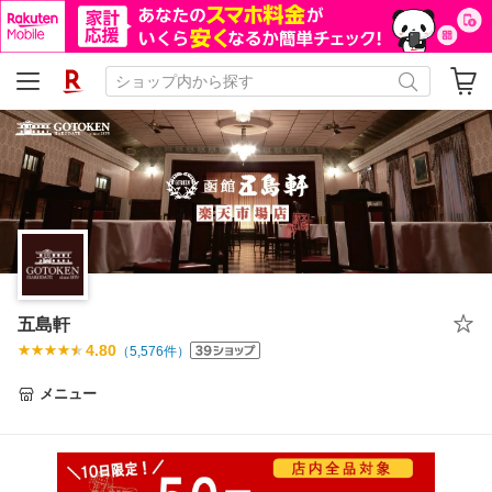
五島軒
4.80
（
5,576
件）
メニュー