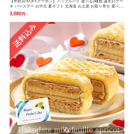
【早割10％OFFクーポン】アップルパイ 選べる3種類 誕生日ケー
キ バースデー お中元 夏ギフト 北海道 お土産 お取り寄せ 選べる
パイ クリームチーズ パンプキン 製造工場直送 御歳暮 100年以上
3,080
円
～
の歴史 函館 送料込 冷蔵 冷凍 御歳暮 ギフト 洋菓子 パイ 早割 五
島軒 公式