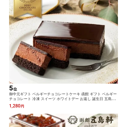
5
位
御中元ギフト ベルギーチョコレートケーキ 函館 ギフト ベルギー
チョコレート 冷凍 スイーツ ホワイトデー お返し 誕生日 五島軒
公式
1,280
円