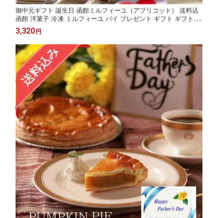
御中元ギフト 誕生日 函館ミルフィーユ（アプリコット） 送料込
函館 洋菓子 冷凍 ミルフィーユ パイ プレゼント ギフト ギフト お
返し クリスマス 五島軒 公式
3,320
円