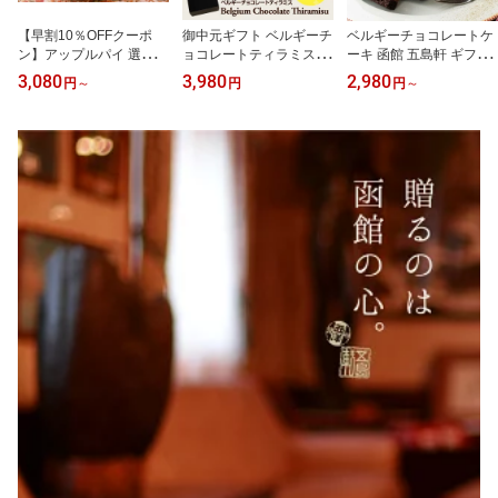
【早割10％OFFクーポ
御中元ギフト ベルギーチ
ベルギーチョコレートケ
ン】アップルパイ 選べる
ョコレートティラミス ケ
ーキ 函館 五島軒 ギフト
3種類 誕生日ケーキ バー
ーキ 濃厚 誕生日 バース
ベルギーチョコレート 冷
3,080
3,980
2,980
円
～
円
円
～
スデー お中元 夏ギフト
デー 函館 北海道産 ベル
凍 スイーツ 母の日ギフ
北海道 お土産 お取り寄
ギー スフレ 牛乳 バター
ト 早割 御歳暮 ホワイト
せ 選べるパイ クリーム
マスカルポーネ ギフト
デー お返し 誕生日 送料
チーズ パンプキン 製造
プレゼント 贈り物 お返
込 父の日 早割 五島軒 公
工場直送 御歳暮 100年以
し バレンタイン 五島軒
式
上の歴史 函館 送料込 冷
公式
蔵 冷凍 御歳暮 ギフト 洋
菓子 パイ 早割 五島軒 公
式